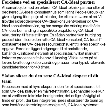
Fordelene ved en specialiseret CA-Ideal partner
At samarbejde med en erfaren CA-Ideal teknisk partner eller et
dedikeret CA-Ideal konsulenthus som Right People Group kan
give adgang til en pulje af talenter, der ellers er svære at nå. Vi
tilbyder skræddersyede CA-Ideal konsulentydelser og CA-
Ideal konsulentservice, og har mange års erfaring med både
CA-Ideal bemanding til specifikke projekter og CA-Ideal
rekruttering til faste stillinger. En sådan partner kan hurtigt og
præcist identificere den rette CA-Ideal konsulent, CA-Ideal IT-
konsulent eller CA-Ideal ressourcekonsulent til jeres specifikke
opgave. Fordelen ligger i adgangen til et omfattende,
forhåndskvalificeret netværk af specialister, hvilket markant
forkorter processen fra behov til løsning. Vi fokuserer på at
levere kvalitet og skabe værdi, og præsenterer typisk relevante
kandidater inden for 48 timer.
Sådan sikrer du den rette CA-Ideal ekspert til dit
team
Processen med at hyre ekspert inden for et specialiseret felt
som CA-Ideal kræver en målrettet tilgang. Det handler ikke kun
om at verificere tekniske færdigheder; det er lige så vigtigt at
finde en profil, der kan integreres i jeres eksisterende team og
som forstår de forretningsmæssige mål, CA-Ideal systemet