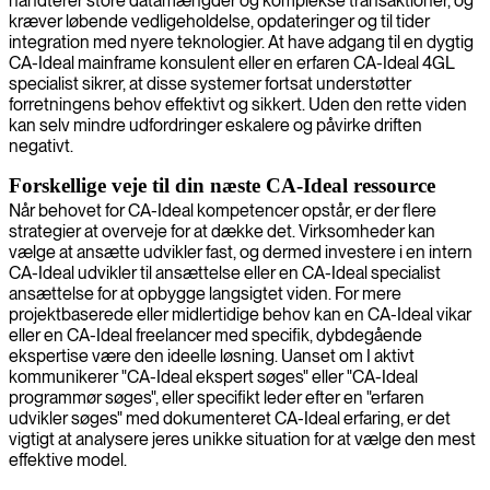
håndterer store datamængder og komplekse transaktioner, og
kræver løbende vedligeholdelse, opdateringer og til tider
integration med nyere teknologier. At have adgang til en dygtig
CA-Ideal mainframe konsulent eller en erfaren CA-Ideal 4GL
specialist sikrer, at disse systemer fortsat understøtter
forretningens behov effektivt og sikkert. Uden den rette viden
kan selv mindre udfordringer eskalere og påvirke driften
negativt.
Forskellige veje til din næste CA-Ideal ressource
Når behovet for CA-Ideal kompetencer opstår, er der flere
strategier at overveje for at dække det. Virksomheder kan
vælge at ansætte udvikler fast, og dermed investere i en intern
CA-Ideal udvikler til ansættelse eller en CA-Ideal specialist
ansættelse for at opbygge langsigtet viden. For mere
projektbaserede eller midlertidige behov kan en CA-Ideal vikar
eller en CA-Ideal freelancer med specifik, dybdegående
ekspertise være den ideelle løsning. Uanset om I aktivt
kommunikerer "CA-Ideal ekspert søges" eller "CA-Ideal
programmør søges", eller specifikt leder efter en "erfaren
udvikler søges" med dokumenteret CA-Ideal erfaring, er det
vigtigt at analysere jeres unikke situation for at vælge den mest
effektive model.