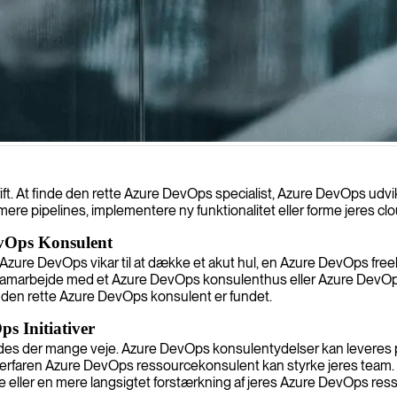
ft. At finde den rette Azure DevOps specialist, Azure DevOps ud
imere pipelines, implementere ny funktionalitet eller forme jeres c
DevOps Konsulent
 Azure DevOps vikar til at dække et akut hul, en Azure DevOps freel
arbejde med et Azure DevOps konsulenthus eller Azure DevOps kon
il den rette Azure DevOps konsulent er fundet.
s Initiativer
es der mange veje. Azure DevOps konsulentydelser kan leveres pr
 erfaren Azure DevOps ressourcekonsulent kan styrke jeres team. De
de eller en mere langsigtet forstærkning af jeres Azure DevOps res