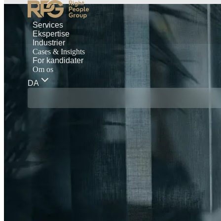
Services
Ekspertise
Industrier
Cases & Insights
For kandidater
Om os
DA