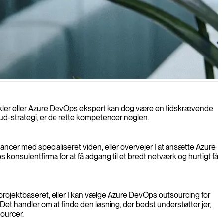
vikler eller Azure DevOps ekspert kan dog være en tidskrævende
loud-strategi, er de rette kompetencer nøglen.
ancer med specialiseret viden, eller overvejer I at ansætte Azure
sulentfirma for at få adgang til et bredt netværk og hurtigt få
ojektbaseret, eller I kan vælge Azure DevOps outsourcing for
t handler om at finde den løsning, der bedst understøtter jer,
sourcer.