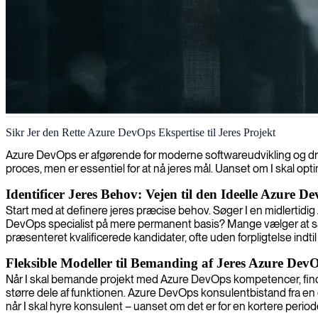
Azure DevOps-specialist
Sikr Jer den Rette Azure DevOps Ekspertise til Jeres Projekt
Azure DevOps er afgørende for moderne softwareudvikling og dri
proces, men er essentiel for at nå jeres mål. Uanset om I skal opt
Identificer Jeres Behov: Vejen til den Ideelle Azure 
Start med at definere jeres præcise behov. Søger I en midlertidig
DevOps specialist på mere permanent basis? Mange vælger at sam
præsenteret kvalificerede kandidater, ofte uden forpligtelse indt
Fleksible Modeller til Bemanding af Jeres Azure DevOp
Når I skal bemande projekt med Azure DevOps kompetencer, find
større dele af funktionen. Azure DevOps konsulentbistand fra en
når I skal hyre konsulent – uanset om det er for en kortere perio