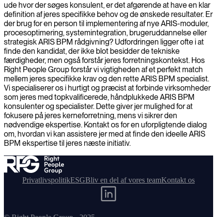
ude hvor der søges konsulent, er det afgørende at have en klar
definition af jeres specifikke behov og de ønskede resultater. Er
der brug for en person til implementering af nye ARIS-moduler,
procesoptimering, systemintegration, brugeruddannelse eller
strategisk ARIS BPM rådgivning? Udfordringen ligger ofte i at
finde den kandidat, der ikke blot besidder de tekniske
færdigheder, men også forstår jeres forretningskontekst. Hos
Right People Group forstår vi vigtigheden af et perfekt match
mellem jeres specifikke krav og den rette ARIS BPM specialist.
Vi specialiserer os i hurtigt og præcist at forbinde virksomheder
som jeres med topkvalificerede, håndplukkede ARIS BPM
konsulenter og specialister. Dette giver jer mulighed for at
fokusere på jeres kerneforretning, mens vi sikrer den
nødvendige ekspertise. Kontakt os for en uforpligtende dialog
om, hvordan vi kan assistere jer med at finde den ideelle ARIS
BPM ekspertise til jeres næste initiativ.
Privatlivspolitik
ESG
Bliv en del af vores team
Kontakt os