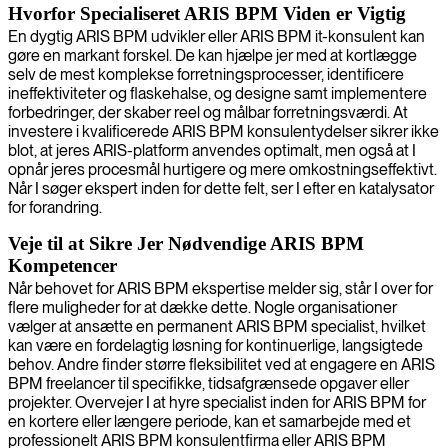
Hvorfor Specialiseret ARIS BPM Viden er Vigtig
En dygtig ARIS BPM udvikler eller ARIS BPM it-konsulent kan
gøre en markant forskel. De kan hjælpe jer med at kortlægge
selv de mest komplekse forretningsprocesser, identificere
ineffektiviteter og flaskehalse, og designe samt implementere
forbedringer, der skaber reel og målbar forretningsværdi. At
investere i kvalificerede ARIS BPM konsulentydelser sikrer ikke
blot, at jeres ARIS-platform anvendes optimalt, men også at I
opnår jeres procesmål hurtigere og mere omkostningseffektivt.
Når I søger ekspert inden for dette felt, ser I efter en katalysator
for forandring.
Veje til at Sikre Jer Nødvendige ARIS BPM
Kompetencer
Når behovet for ARIS BPM ekspertise melder sig, står I over for
flere muligheder for at dække dette. Nogle organisationer
vælger at ansætte en permanent ARIS BPM specialist, hvilket
kan være en fordelagtig løsning for kontinuerlige, langsigtede
behov. Andre finder større fleksibilitet ved at engagere en ARIS
BPM freelancer til specifikke, tidsafgrænsede opgaver eller
projekter. Overvejer I at hyre specialist inden for ARIS BPM for
en kortere eller længere periode, kan et samarbejde med et
professionelt ARIS BPM konsulentfirma eller ARIS BPM