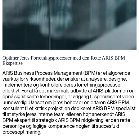
ARIS BPM-konsulent
Optimer Jeres Forretningsprocesser med den Rette ARIS BPM
Ekspertise
ARIS Business Process Management (BPM) er et afgørende
værktøj for virksomheder, der ønsker at analysere, designe,
implementere og kontrollere deres forretningsprocesser
effektivt. For at få det maksimale udbytte af ARIS-platformen og
opnå signifikante forbedringer, er adgang til specialiseret viden
uundværlig. Uanset om jeres behov er en erfaren ARIS BPM
konsulent til et kritisk projekt, en dedikeret ARIS BPM specialist
til at styrke jeres interne team, eller en højt anerkendt ARIS
BPM ekspert til strategisk ARIS BPM rådgivning, er den rette
personlige og faglige kompetence nøglen til succesfuld
procesoptimering.