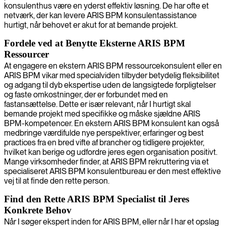
konsulenthus være en yderst effektiv løsning. De har ofte et
netværk, der kan levere ARIS BPM konsulentassistance
hurtigt, når behovet er akut for at bemande projekt.
Fordele ved at Benytte Eksterne ARIS BPM
Ressourcer
At engagere en ekstern ARIS BPM ressourcekonsulent eller en
ARIS BPM vikar med specialviden tilbyder betydelig fleksibilitet
og adgang til dyb ekspertise uden de langsigtede forpligtelser
og faste omkostninger, der er forbundet med en
fastansættelse. Dette er især relevant, når I hurtigt skal
bemande projekt med specifikke og måske sjældne ARIS
BPM-kompetencer. En ekstern ARIS BPM konsulent kan også
medbringe værdifulde nye perspektiver, erfaringer og best
practices fra en bred vifte af brancher og tidligere projekter,
hvilket kan berige og udfordre jeres egen organisation positivt.
Mange virksomheder finder, at ARIS BPM rekruttering via et
specialiseret ARIS BPM konsulentbureau er den mest effektive
vej til at finde den rette person.
Find den Rette ARIS BPM Specialist til Jeres
Konkrete Behov
Når I søger ekspert inden for ARIS BPM, eller når I har et opslag