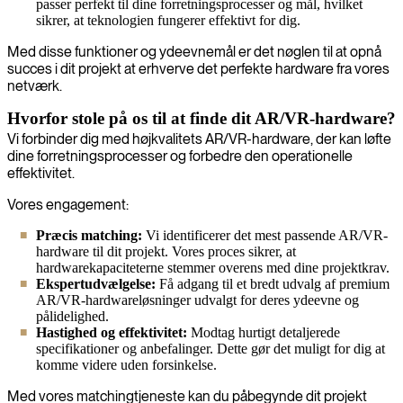
passer perfekt til dine forretningsprocesser og mål, hvilket
sikrer, at teknologien fungerer effektivt for dig.
Med disse funktioner og ydeevnemål er det nøglen til at opnå
succes i dit projekt at erhverve det perfekte hardware fra vores
netværk.
Hvorfor stole på os til at finde dit AR/VR-hardware?
Vi forbinder dig med højkvalitets AR/VR-hardware, der kan løfte
dine forretningsprocesser og forbedre den operationelle
effektivitet.
Vores engagement:
Præcis matching:
Vi identificerer det mest passende AR/VR-
hardware til dit projekt. Vores proces sikrer, at
hardwarekapaciteterne stemmer overens med dine projektkrav.
Ekspertudvælgelse:
Få adgang til et bredt udvalg af premium
AR/VR-hardwareløsninger udvalgt for deres ydeevne og
pålidelighed.
Hastighed og effektivitet:
Modtag hurtigt detaljerede
specifikationer og anbefalinger. Dette gør det muligt for dig at
komme videre uden forsinkelse.
Med vores matchingtjeneste kan du påbegynde dit projekt