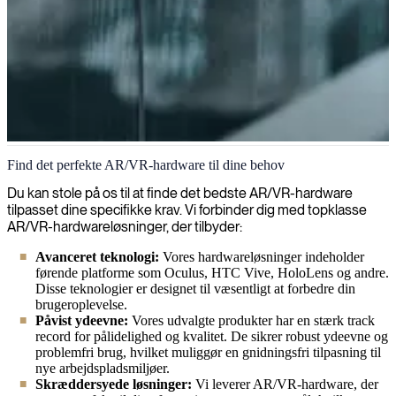
AR/VR-hardware
Find det perfekte AR/VR-hardware til dine behov
Vi udnytter ekspertviden om AR- og VR-hardware til at hjælpe
Du kan stole på os til at finde det bedste AR/VR-hardware
virksomheder med at vælge, integrere og optimere immersive
tilpasset dine specifikke krav. Vi forbinder dig med topklasse
teknologier for forbedrede driftsprocesser og brugeroplevelser.
AR/VR-hardwareløsninger, der tilbyder:
Avanceret teknologi:
Vores hardwareløsninger indeholder
førende platforme som Oculus, HTC Vive, HoloLens og andre.
Disse teknologier er designet til væsentligt at forbedre din
brugeroplevelse.
Påvist ydeevne:
Vores udvalgte produkter har en stærk track
record for pålidelighed og kvalitet. De sikrer robust ydeevne og
problemfri brug, hvilket muliggør en gnidningsfri tilpasning til
nye arbejdspladsmiljøer.
Skræddersyede løsninger:
Vi leverer AR/VR-hardware, der