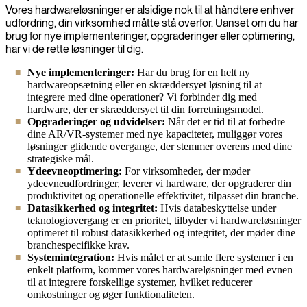
Vores hardwareløsninger er alsidige nok til at håndtere enhver
udfordring, din virksomhed måtte stå overfor. Uanset om du har
brug for nye implementeringer, opgraderinger eller optimering,
har vi de rette løsninger til dig.
Nye implementeringer:
Har du brug for en helt ny
hardwareopsætning eller en skræddersyet løsning til at
integrere med dine operationer? Vi forbinder dig med
hardware, der er skræddersyet til din forretningsmodel.
Opgraderinger og udvidelser:
Når det er tid til at forbedre
dine AR/VR-systemer med nye kapaciteter, muliggør vores
løsninger glidende overgange, der stemmer overens med dine
strategiske mål.
Ydeevneoptimering:
For virksomheder, der møder
ydeevneudfordringer, leverer vi hardware, der opgraderer din
produktivitet og operationelle effektivitet, tilpasset din branche.
Datasikkerhed og integritet:
Hvis databeskyttelse under
teknologiovergang er en prioritet, tilbyder vi hardwareløsninger
optimeret til robust datasikkerhed og integritet, der møder dine
branchespecifikke krav.
Systemintegration:
Hvis målet er at samle flere systemer i en
enkelt platform, kommer vores hardwareløsninger med evnen
til at integrere forskellige systemer, hvilket reducerer
omkostninger og øger funktionaliteten.