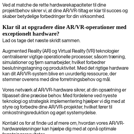
Ved at matche de rette hardwarekapaciteter til dine
projektbehov sikrer vi, at dine AR/VR-tiltag er klar til succes og
skaber betydelige forbedringer for din virksomhed.
Klar til at opgradere dine AR/VR-operationer med
exceptionelt hardware?
Lad os tage det næste skridt sammen.
Augmented Reality (AR) og Virtual Reality (VR) teknologier
centraliserer vigtige operationelle processer, såsom træning,
simulationer og fjern samarbejder, hvilket forbedrer
beslutningstagning og produktivitet. Med det rigtige hardware
kan dit AR/VR-system blive en uvurderlig ressource, der
stemmer overens med dine forretningsbehov og mål.
Vores netværk af AR/VR-hardware sikrer, at din opsætning er
tilpasset dine præcise behov. Med fordelene ved nyeste
teknologi og strategisk implementering hjælper vi dig med at
styre og forbedre dine AR/VR-projekter, hvilket fører til
omkostningsreduktion og øget systemydelse.
Kontakt os for at finde ud af mere om, hvordan vores AR/VR-
hardwareløsninger kan hjælpe dig med at opnå optimale