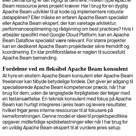
eller bemanding, er det vigtigt at definere, hvilken type Apache
Beam ressource jeres projekt kræver. Har I brug for en dygtig
Apache Beam udvikler til at kode og implementere robuste
datapiplines? Eller måske en erfaren Apache Beam specialist
eller Apache Beam ekspert, der kan varetage arkitektur,
performanceoptimering og rådgivning om best practices? Hvis I
arbejder specifikt med Google Cloud Platform, kan en Apache
Beam Dataflow specialist være relevant. For større projekter
kan en dedikeret Apache Beam projektleder sikre fremdrift og
koordinering. En klar profilforståelse er nøglen til succesfuld
Apache Beam bemanding.
Fordelene ved en fleksibel Apache Beam konsulent
At hyre en ekstern Apache Beam konsulent eller Apache Beam
freelancer kan tilbyde betydelige fordele. Det giver jer adgang til
specialiserede Apache Beam kompetencer præcis, når I har
brug for dem, uden de langsigtede forpligtelser der følger med
en fastansættelse. En teknisk konsulent med fokus på Apache
Beam kan hurtigt integreres i jeres team og levere resultater,
hvilket frigør jeres interne ressourcer til at fokusere på
kerneforretningen. Denne model er ideel til projektspecifikke
opgaver, midlertidige spidsbelastninger eller når I har brug for
en uvildig Apache Beam ekspert til at vurdere jeres setup.