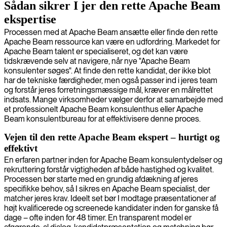
Sådan sikrer I jer den rette Apache Beam
ekspertise
Processen med at Apache Beam ansætte eller finde den rette
Apache Beam ressource kan være en udfordring. Markedet for
Apache Beam talent er specialiseret, og det kan være
tidskrævende selv at navigere, når nye "Apache Beam
konsulenter søges". At finde den rette kandidat, der ikke blot
har de tekniske færdigheder, men også passer ind i jeres team
og forstår jeres forretningsmæssige mål, kræver en målrettet
indsats. Mange virksomheder vælger derfor at samarbejde med
et professionelt Apache Beam konsulenthus eller Apache
Beam konsulentbureau for at effektivisere denne proces.
Vejen til den rette Apache Beam ekspert – hurtigt og
effektivt
En erfaren partner inden for Apache Beam konsulentydelser og
rekruttering forstår vigtigheden af både hastighed og kvalitet.
Processen bør starte med en grundig afdækning af jeres
specifikke behov, så I sikres en Apache Beam specialist, der
matcher jeres krav. Ideelt set bør I modtage præsentationer af
højt kvalificerede og screenede kandidater inden for ganske få
dage – ofte inden for 48 timer. En transparent model er