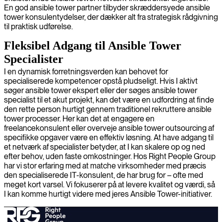
En god ansible tower partner tilbyder skræddersyede ansible
tower konsulentydelser, der dækker alt fra strategisk rådgivning
til praktisk udførelse.
Fleksibel Adgang til Ansible Tower
Specialister
I en dynamisk forretningsverden kan behovet for
specialiserede kompetencer opstå pludseligt. Hvis I aktivt
søger ansible tower ekspert eller der søges ansible tower
specialist til et akut projekt, kan det være en udfordring at finde
den rette person hurtigt gennem traditionel rekruttere ansible
tower processer. Her kan det at engagere en
freelancekonsulent eller overveje ansible tower outsourcing af
specifikke opgaver være en effektiv løsning. At have adgang til
et netværk af specialister betyder, at I kan skalere op og ned
efter behov, uden faste omkostninger. Hos Right People Group
har vi stor erfaring med at matche virksomheder med præcis
den specialiserede IT-konsulent, de har brug for – ofte med
meget kort varsel. Vi fokuserer på at levere kvalitet og værdi, så
I kan komme hurtigt videre med jeres Ansible Tower-initiativer.