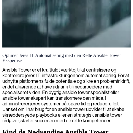
Ansible Tower-specialist
Optimer Jeres IT-Automatisering med den Rette Ansible Tower
Ekspertise
Ansible Tower er et kraftfuldt værktøj til at centralisere og
kontrollere jeres IT-infrastruktur gennem automatisering. For at
udnytte platformens fulde potentiale og sikre en problemfri drift,
er det afgørende at have adgang til medarbejdere med
specialiseret viden. En dygtig ansible tower specialist eller
ansible tower ekspert kan transformere den måde, I
administrerer jeres systemer på, spare tid og reducere fejl.
Uanset om I har brug for en ansible tower udvikler til at skabe
skræddersyede playbooks eller en strategisk ansible tower
rådgiver, starter succesen med de rette kompetencer.
Find de Nødvendige Ansible Tower