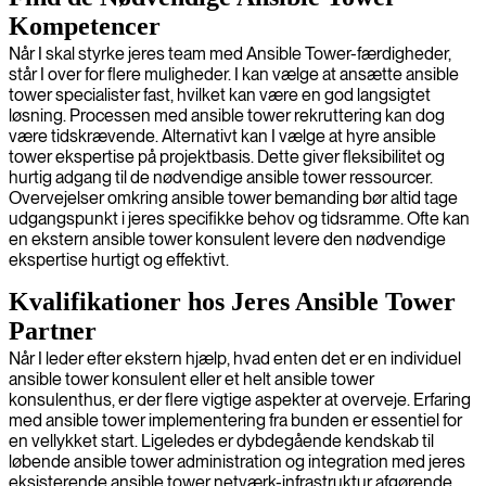
Kompetencer
Når I skal styrke jeres team med Ansible Tower-færdigheder,
står I over for flere muligheder. I kan vælge at ansætte ansible
tower specialister fast, hvilket kan være en god langsigtet
løsning. Processen med ansible tower rekruttering kan dog
være tidskrævende. Alternativt kan I vælge at hyre ansible
tower ekspertise på projektbasis. Dette giver fleksibilitet og
hurtig adgang til de nødvendige ansible tower ressourcer.
Overvejelser omkring ansible tower bemanding bør altid tage
udgangspunkt i jeres specifikke behov og tidsramme. Ofte kan
en ekstern ansible tower konsulent levere den nødvendige
ekspertise hurtigt og effektivt.
Kvalifikationer hos Jeres Ansible Tower
Partner
Når I leder efter ekstern hjælp, hvad enten det er en individuel
ansible tower konsulent eller et helt ansible tower
konsulenthus, er der flere vigtige aspekter at overveje. Erfaring
med ansible tower implementering fra bunden er essentiel for
en vellykket start. Ligeledes er dybdegående kendskab til
løbende ansible tower administration og integration med jeres
eksisterende ansible tower netværk-infrastruktur afgørende.