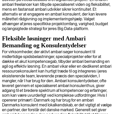
ambari freelancer kan tilbyde specialiseret viden og fleksibilitet,
mens en fastansat ambari udvikler sikrer kontinuitet. Et
alternativ er at engagere en ambari konsulent, der kan levere
målrettet rådgivning og implementeringshjælp. Valget
afhænger af jeres specifikke projektomfang, varighed, budget
og langsigtede strategi for jeres Big Data-platform.
Fleksible løsninger med Ambari
Bemanding og Konsulentydelser
For virksomheder, der aktivt ambari søger konsulent til
midlertidige spidsbelastninger, specialprojekter eller for at
dække et akut kompetencegab, tilbyder ambari bemanding en
agil og effektiv løsning. En ambari vikar eller en dedikeret ambari
ressourcekonsulent kan hurtigt træde til og integreres i jeres
eksisterende team, leverende præcis den specialviden, I
mangler, når I har brug for den. Ambari konsulentydelser, ofte
leveret gennem et specialiseret ambari konsulenthus, giver
adgang til et bredere spektrum af kompetencer og erfaringer,
som kan være uvurderligt ved komplekse udfordringer. Hvis I
opererer primært i Danmark og har brug for en ambari
Danmarks konsulent med lokalkendskab, er det vigtigt at vælge
en partner, der forstår det danske marked. Generelt set giver