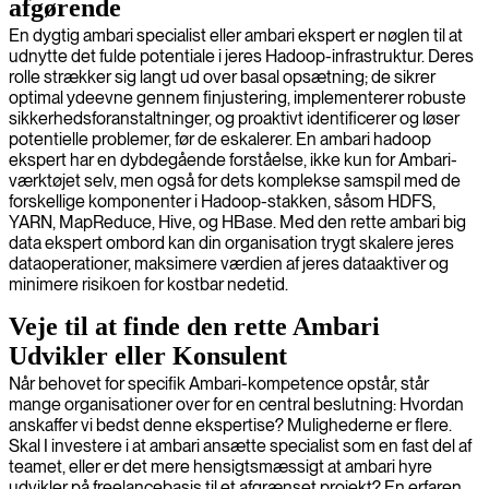
afgørende
En dygtig ambari specialist eller ambari ekspert er nøglen til at
udnytte det fulde potentiale i jeres Hadoop-infrastruktur. Deres
rolle strækker sig langt ud over basal opsætning; de sikrer
optimal ydeevne gennem finjustering, implementerer robuste
sikkerhedsforanstaltninger, og proaktivt identificerer og løser
potentielle problemer, før de eskalerer. En ambari hadoop
ekspert har en dybdegående forståelse, ikke kun for Ambari-
værktøjet selv, men også for dets komplekse samspil med de
forskellige komponenter i Hadoop-stakken, såsom HDFS,
YARN, MapReduce, Hive, og HBase. Med den rette ambari big
data ekspert ombord kan din organisation trygt skalere jeres
dataoperationer, maksimere værdien af jeres dataaktiver og
minimere risikoen for kostbar nedetid.
Veje til at finde den rette Ambari
Udvikler eller Konsulent
Når behovet for specifik Ambari-kompetence opstår, står
mange organisationer over for en central beslutning: Hvordan
anskaffer vi bedst denne ekspertise? Mulighederne er flere.
Skal I investere i at ambari ansætte specialist som en fast del af
teamet, eller er det mere hensigtsmæssigt at ambari hyre
udvikler på freelancebasis til et afgrænset projekt? En erfaren