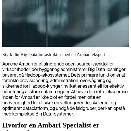
Ambari-ekspert
Styrk din Big Data-infrastruktur med en Ambari ekspert
Apache Ambari er et afgørende open source-værktøj for
virksomheder, der bygger og administrerer Big Data-løsninger
baseret på Hadoop-økosystemet. Dets primære funktion er at
forenkle provisionering, administration, overvågning og
sikkerhed for Hadoop-klynger, hvilket er essentielt for effektiv
håndtering af store datamængder. At have den rette ekspertise
inden for Ambari er ikke blot en fordel, men ofte en
nødvendighed for at sikre en velfungerende, skalerbar og
optimeret dataplatform, og undgå de faldgruber, der kan opstå
med komplekse Big Data-systemer.
Hvorfor en Ambari Specialist er