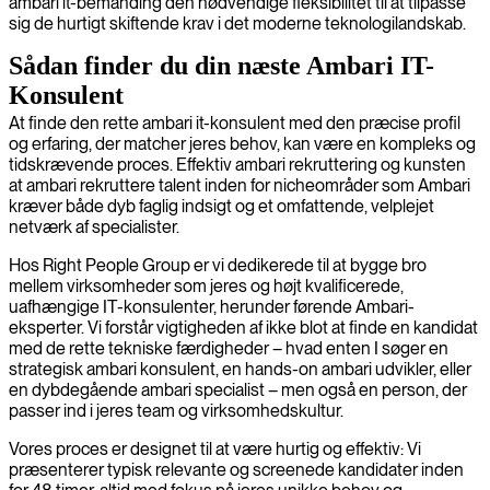
ambari it-bemanding den nødvendige fleksibilitet til at tilpasse
sig de hurtigt skiftende krav i det moderne teknologilandskab.
Sådan finder du din næste Ambari IT-
Konsulent
At finde den rette ambari it-konsulent med den præcise profil
og erfaring, der matcher jeres behov, kan være en kompleks og
tidskrævende proces. Effektiv ambari rekruttering og kunsten
at ambari rekruttere talent inden for nicheområder som Ambari
kræver både dyb faglig indsigt og et omfattende, velplejet
netværk af specialister.
Hos Right People Group er vi dedikerede til at bygge bro
mellem virksomheder som jeres og højt kvalificerede,
uafhængige IT-konsulenter, herunder førende Ambari-
eksperter. Vi forstår vigtigheden af ikke blot at finde en kandidat
med de rette tekniske færdigheder – hvad enten I søger en
strategisk ambari konsulent, en hands-on ambari udvikler, eller
en dybdegående ambari specialist – men også en person, der
passer ind i jeres team og virksomhedskultur.
Vores proces er designet til at være hurtig og effektiv: Vi
præsenterer typisk relevante og screenede kandidater inden