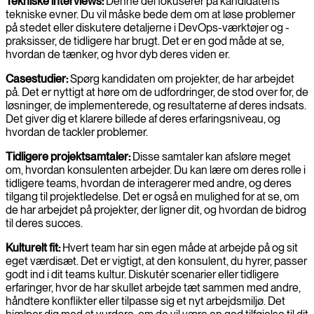
Tekniske interviews:
Denne del fokuserer på kandidatens
tekniske evner. Du vil måske bede dem om at løse problemer
på stedet eller diskutere detaljerne i DevOps-værktøjer og -
praksisser, de tidligere har brugt. Det er en god måde at se,
hvordan de tænker, og hvor dyb deres viden er.
Casestudier:
Spørg kandidaten om projekter, de har arbejdet
på. Det er nyttigt at høre om de udfordringer, de stod over for, de
løsninger, de implementerede, og resultaterne af deres indsats.
Det giver dig et klarere billede af deres erfaringsniveau, og
hvordan de tackler problemer.
Tidligere projektsamtaler:
Disse samtaler kan afsløre meget
om, hvordan konsulenten arbejder. Du kan lære om deres rolle i
tidligere teams, hvordan de interagerer med andre, og deres
tilgang til projektledelse. Det er også en mulighed for at se, om
de har arbejdet på projekter, der ligner dit, og hvordan de bidrog
til deres succes.
Kulturelt fit:
Hvert team har sin egen måde at arbejde på og sit
eget værdisæt. Det er vigtigt, at den konsulent, du hyrer, passer
godt ind i dit teams kultur. Diskutér scenarier eller tidligere
erfaringer, hvor de har skullet arbejde tæt sammen med andre,
håndtere konflikter eller tilpasse sig et nyt arbejdsmiljø. Det