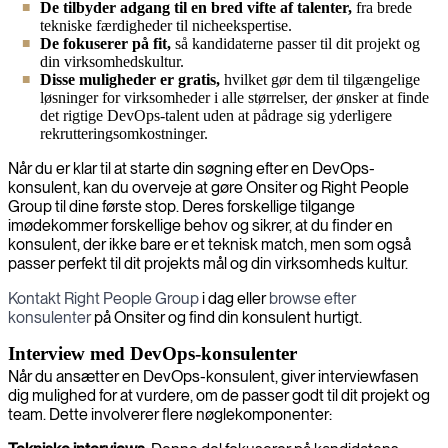
De tilbyder adgang til en bred vifte af talenter,
fra brede
tekniske færdigheder til nicheekspertise.
De fokuserer på fit,
så kandidaterne passer til dit projekt og
din virksomhedskultur.
Disse muligheder er gratis,
hvilket gør dem til tilgængelige
løsninger for virksomheder i alle størrelser, der ønsker at finde
det rigtige DevOps-talent uden at pådrage sig yderligere
rekrutteringsomkostninger.
Når du er klar til at starte din søgning efter en DevOps-
konsulent, kan du overveje at gøre Onsiter og Right People
Group til dine første stop. Deres forskellige tilgange
imødekommer forskellige behov og sikrer, at du finder en
konsulent, der ikke bare er et teknisk match, men som også
passer perfekt til dit projekts mål og din virksomheds kultur.
Kontakt Right People Group
i dag eller
browse efter
konsulenter
på Onsiter og find din konsulent hurtigt.
Interview med DevOps-konsulenter
Når du ansætter en DevOps-konsulent, giver interviewfasen
dig mulighed for at vurdere, om de passer godt til dit projekt og
team. Dette involverer flere nøglekomponenter: