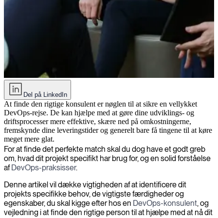
Sådan hyrer du den rigtige DevOps-konsulent til dit projekt
Del på LinkedIn
At finde den rigtige konsulent er nøglen til at sikre en vellykket
DevOps-rejse. De kan hjælpe med at gøre dine udviklings- og
driftsprocesser mere effektive, skære ned på omkostningerne,
fremskynde dine leveringstider og generelt bare få tingene til at køre
meget mere glat.
For at finde det perfekte match skal du dog have et godt greb
om, hvad dit projekt specifikt har brug for, og en solid forståelse
af
DevOps-praksisser
.
Denne artikel vil dække vigtigheden af at identificere dit
projekts specifikke behov, de vigtigste færdigheder og
egenskaber, du skal kigge efter hos en
DevOps-konsulent
, og
vejledning i at finde den rigtige person til at hjælpe med at nå dit