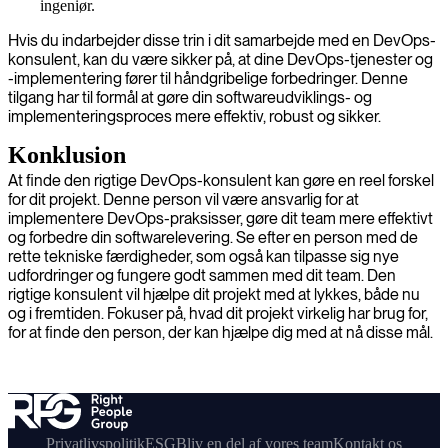
ingeniør.
Hvis du indarbejder disse trin i dit samarbejde med en DevOps-
konsulent, kan du være sikker på, at dine DevOps-tjenester og
-implementering fører til håndgribelige forbedringer. Denne
tilgang har til formål at gøre din softwareudviklings- og
implementeringsproces mere effektiv, robust og sikker.
Konklusion
At finde den rigtige DevOps-konsulent kan gøre en reel forskel
for dit projekt. Denne person vil være ansvarlig for at
implementere DevOps-praksisser, gøre dit team mere effektivt
og forbedre din softwarelevering. Se efter en person med de
rette tekniske færdigheder, som også kan tilpasse sig nye
udfordringer og fungere godt sammen med dit team. Den
rigtige konsulent vil hjælpe dit projekt med at lykkes, både nu
og i fremtiden. Fokuser på, hvad dit projekt virkelig har brug for,
for at finde den person, der kan hjælpe dig med at nå disse mål.
Privatlivspolitik
ESG
Bliv en del af vores team
Kontakt os