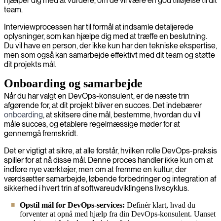
hjælper dig med at vurdere, om de vil være en god tilføjelse til dit
team.
Interviewprocessen har til formål at indsamle detaljerede
oplysninger, som kan hjælpe dig med at træffe en beslutning.
Du vil have en person, der ikke kun har den tekniske ekspertise,
men som også kan samarbejde effektivt med dit team og støtte
dit projekts mål.
Onboarding og samarbejde
Når du har valgt en DevOps-konsulent, er de næste trin
afgørende for, at dit projekt bliver en succes. Det indebærer
onboarding
, at skitsere dine mål, bestemme, hvordan du vil
måle succes, og etablere regelmæssige møder for at
gennemgå fremskridt.
Det er vigtigt at sikre, at alle forstår, hvilken rolle DevOps-praksis
spiller for at nå disse mål. Denne proces handler ikke kun om at
indføre nye værktøjer, men om at fremme en kultur, der
værdsætter samarbejde, løbende forbedringer og integration af
sikkerhed i hvert trin af softwareudviklingens livscyklus.
Opstil mål for DevOps-services:
Definér klart, hvad du
forventer at opnå med hjælp fra din DevOps-konsulent. Uanset