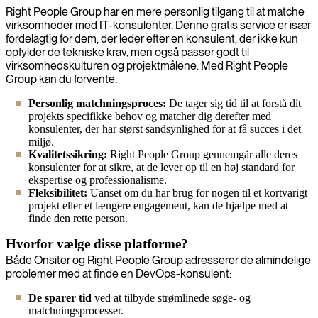
Right People Group har en mere personlig tilgang til at matche
virksomheder med IT-konsulenter. Denne gratis service er især
fordelagtig for dem, der leder efter en konsulent, der ikke kun
opfylder de tekniske krav, men også passer godt til
virksomhedskulturen og projektmålene. Med Right People
Group kan du forvente:
Personlig matchningsproces:
De tager sig tid til at forstå dit
projekts specifikke behov og matcher dig derefter med
konsulenter, der har størst sandsynlighed for at få succes i det
miljø.
Kvalitetssikring:
Right People Group gennemgår alle deres
konsulenter for at sikre, at de lever op til en høj standard for
ekspertise og professionalisme.
Fleksibilitet:
Uanset om du har brug for nogen til et kortvarigt
projekt eller et længere engagement, kan de hjælpe med at
finde den rette person.
Hvorfor vælge disse platforme?
Både Onsiter og Right People Group adresserer de almindelige
problemer med at finde en DevOps-konsulent:
De sparer tid
ved at tilbyde strømlinede søge- og
matchningsprocesser.