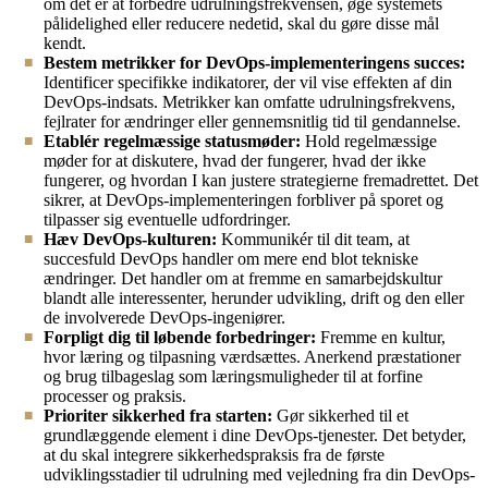
om det er at forbedre udrulningsfrekvensen, øge systemets
pålidelighed eller reducere nedetid, skal du gøre disse mål
kendt.
Bestem metrikker for DevOps-implementeringens succes:
Identificer specifikke indikatorer, der vil vise effekten af din
DevOps-indsats. Metrikker kan omfatte udrulningsfrekvens,
fejlrater for ændringer eller gennemsnitlig tid til gendannelse.
Etablér regelmæssige statusmøder:
Hold regelmæssige
møder for at diskutere, hvad der fungerer, hvad der ikke
fungerer, og hvordan I kan justere strategierne fremadrettet. Det
sikrer, at DevOps-implementeringen forbliver på sporet og
tilpasser sig eventuelle udfordringer.
Hæv DevOps-kulturen:
Kommunikér til dit team, at
succesfuld DevOps handler om mere end blot tekniske
ændringer. Det handler om at fremme en samarbejdskultur
blandt alle interessenter, herunder udvikling, drift og den eller
de involverede DevOps-ingeniører.
Forpligt dig til løbende forbedringer:
Fremme en kultur,
hvor læring og tilpasning værdsættes. Anerkend præstationer
og brug tilbageslag som læringsmuligheder til at forfine
processer og praksis.
Prioriter sikkerhed fra starten:
Gør sikkerhed til et
grundlæggende element i dine DevOps-tjenester. Det betyder,
at du skal integrere sikkerhedspraksis fra de første
udviklingsstadier til udrulning med vejledning fra din DevOps-