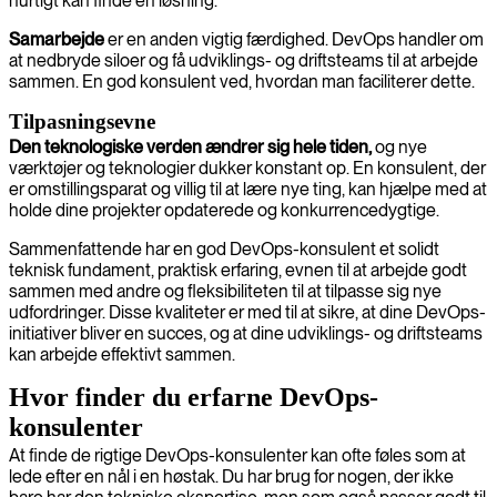
hurtigt kan finde en løsning.
Samarbejde
er en anden vigtig færdighed. DevOps handler om
at nedbryde siloer og få udviklings- og driftsteams til at arbejde
sammen. En god konsulent ved, hvordan man faciliterer dette.
Tilpasningsevne
Den teknologiske verden ændrer sig hele tiden,
og nye
værktøjer og teknologier dukker konstant op. En konsulent, der
er omstillingsparat og villig til at lære nye ting, kan hjælpe med at
holde dine projekter opdaterede og konkurrencedygtige.
Sammenfattende har en god DevOps-konsulent et solidt
teknisk fundament, praktisk erfaring, evnen til at arbejde godt
sammen med andre og fleksibiliteten til at tilpasse sig nye
udfordringer. Disse kvaliteter er med til at sikre, at dine DevOps-
initiativer bliver en succes, og at dine udviklings- og driftsteams
kan arbejde effektivt sammen.
Hvor finder du erfarne DevOps-
konsulenter
At finde de rigtige DevOps-konsulenter kan ofte føles som at
lede efter en nål i en høstak. Du har brug for nogen, der ikke