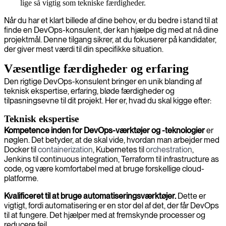
lige så vigtig som tekniske færdigheder.
Når du har et klart billede af dine behov, er du bedre i stand til at
finde en DevOps-konsulent, der kan hjælpe dig med at nå dine
projektmål. Denne tilgang sikrer, at du fokuserer på kandidater,
der giver mest værdi til din specifikke situation.
Væsentlige færdigheder og erfaring
Den rigtige DevOps-konsulent bringer en unik blanding af
teknisk ekspertise, erfaring, bløde færdigheder og
tilpasningsevne til dit projekt. Her er, hvad du skal kigge efter:
Teknisk ekspertise
Kompetence inden for DevOps-værktøjer og -teknologier
er
nøglen. Det betyder, at de skal vide, hvordan man arbejder med
Docker til
containerization
, Kubernetes til
orchestration
,
Jenkins til continuous integration, Terraform til infrastructure as
code, og være komfortabel med at bruge forskellige cloud-
platforme.
Kvalificeret til at bruge automatiseringsværktøjer.
Dette er
vigtigt, fordi automatisering er en stor del af det, der får DevOps
til at fungere. Det hjælper med at fremskynde processer og
reducere fejl.