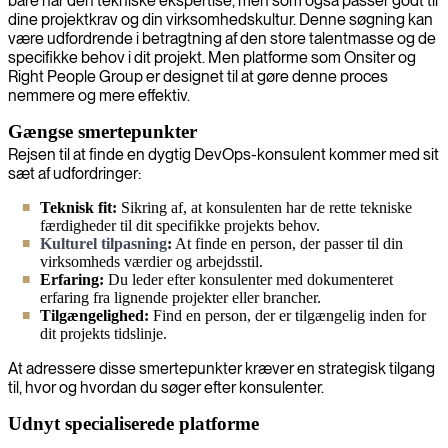
bare har den tekniske ekspertise, men som også passer godt til
dine projektkrav og din virksomhedskultur. Denne søgning kan
være udfordrende i betragtning af den store talentmasse og de
specifikke behov i dit projekt. Men platforme som Onsiter og
Right People Group er designet til at gøre denne proces
nemmere og mere effektiv.
Gængse smertepunkter
Rejsen til at finde en dygtig DevOps-konsulent kommer med sit
sæt af udfordringer:
Teknisk fit:
Sikring af, at konsulenten har de rette tekniske
færdigheder til dit specifikke projekts behov.
Kulturel tilpasning
:
At finde en person, der passer til din
virksomheds værdier og arbejdsstil.
Erfaring:
Du leder efter konsulenter med dokumenteret
erfaring fra lignende projekter eller brancher.
Tilgængelighed:
Find en person, der er tilgængelig inden for
dit projekts tidslinje.
At adressere disse smertepunkter kræver en strategisk tilgang
til, hvor og hvordan du søger efter konsulenter.
Udnyt specialiserede platforme