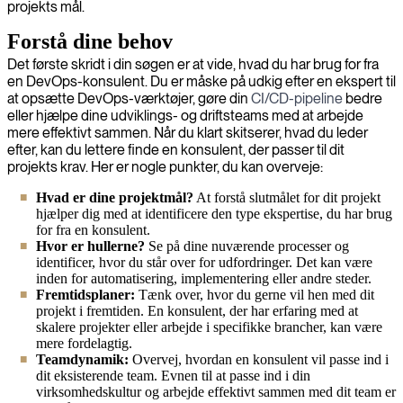
projekts mål.
Forstå dine behov
Det første skridt i din søgen er at vide, hvad du har brug for fra
en DevOps-konsulent. Du er måske på udkig efter en ekspert til
at opsætte DevOps-værktøjer, gøre din
CI/CD-pipeline
bedre
eller hjælpe dine udviklings- og driftsteams med at arbejde
mere effektivt sammen. Når du klart skitserer, hvad du leder
efter, kan du lettere finde en konsulent, der passer til dit
projekts krav. Her er nogle punkter, du kan overveje:
Hvad er dine projektmål?
At forstå slutmålet for dit projekt
hjælper dig med at identificere den type ekspertise, du har brug
for fra en konsulent.
Hvor er hullerne?
Se på dine nuværende processer og
identificer, hvor du står over for udfordringer. Det kan være
inden for automatisering, implementering eller andre steder.
Fremtidsplaner:
Tænk over, hvor du gerne vil hen med dit
projekt i fremtiden. En konsulent, der har erfaring med at
skalere projekter eller arbejde i specifikke brancher, kan være
mere fordelagtig.
Teamdynamik:
Overvej, hvordan en konsulent vil passe ind i
dit eksisterende team. Evnen til at passe ind i din
virksomhedskultur og arbejde effektivt sammen med dit team er