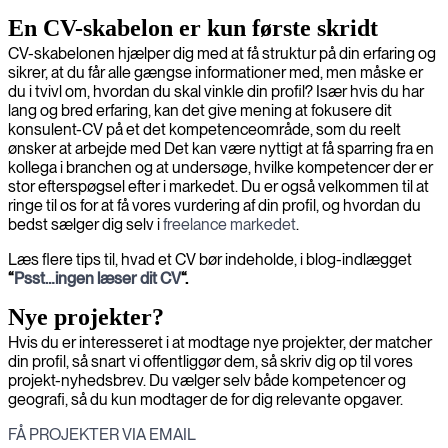
En CV-skabelon er kun første skridt
CV-skabelonen hjælper dig med at få struktur på din erfaring og
sikrer, at du får alle gængse informationer med, men måske er
du i tvivl om, hvordan du skal vinkle din profil? Især hvis du har
lang og bred erfaring, kan det give mening at fokusere dit
konsulent-CV på et det kompetenceområde, som du reelt
ønsker at arbejde med Det kan være nyttigt at få sparring fra en
kollega i branchen og at undersøge, hvilke kompetencer der er
stor efterspøgsel efter i markedet. Du er også velkommen til at
ringe til os for at få vores vurdering af din profil, og hvordan du
bedst sælger dig selv i
freelance markedet
.
Læs flere tips til, hvad et CV bør indeholde, i blog-indlægget
“
Psst…ingen læser dit CV
“.
Nye projekter?
Hvis du er interesseret i at modtage nye projekter, der matcher
din profil, så snart vi offentliggør dem, så skriv dig op til vores
projekt-nyhedsbrev. Du vælger selv både kompetencer og
geografi, så du kun modtager de for dig relevante opgaver.
FÅ PROJEKTER VIA EMAIL