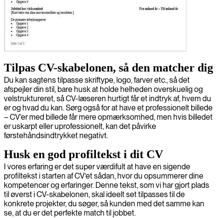
Tilpas CV-skabelonen, så den matcher dig
Du kan sagtens tilpasse skriftype, logo, farver etc., så det
afspejler din stil, bare husk at holde helheden overskuelig og
velstruktureret, så CV-læseren hurtigt får et indtryk af, hvem du
er og hvad du kan. Sørg også for at have et professionelt billede
– CV’er med billede får mere opmærksomhed, men hvis billedet
er uskarpt eller uprofessionelt, kan det påvirke
førstehåndsindtrykket negativt.
Husk en god profiltekst i dit CV
I vores erfaring er det super værdifult at have en sigende
profiltekst i starten af CV’et sådan, hvor du opsummerer dine
kompetencer og erfaringer. Denne tekst, som vi har gjort plads
til øverst i CV-skabelonen, skal ideelt set tilpasses til de
konkrete projekter, du søger, så kunden med det samme kan
se, at du er det perfekte match til jobbet.