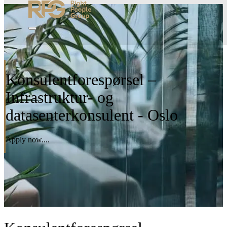
Konsulentforespørsel –
Infrastruktur- og
datasenterkonsulent - Oslo
Apply now....