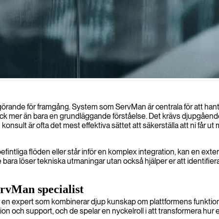
 effektivitet, värde och kundnöjdhet.
e avgörande för framgång. System som ServMan är centrala för att han
ck mer än bara en grundläggande förståelse. Det krävs djupgående 
konsult är ofta det mest effektiva sättet att säkerställa att ni får u
ntliga flöden eller står inför en komplex integration, kan en exte
a löser tekniska utmaningar utan också hjälper er att identifiera n
ervMan specialist
 en expert som kombinerar djup kunskap om plattformens funktional
 och support, och de spelar en nyckelroll i att transformera hur er