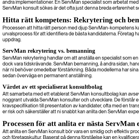
andra implementationer. En ServMan specialist som arbetat med lik
ServMan konsult sökes är det ofta just denna breda erfarenhet so
Hitta rätt kompetens: Rekrytering och be
Processen att hitta rätt person med djup ServMan-kompetens kan 
urvalsprocess för att identifiera de bästa kandidaterna. Företag har
uppdrag.
ServMan rekrytering vs. bemanning
ServMan rekrytering handlar om att anställa en specialist som en
dock vara tidskrävande. ServMan bemanning, å andra sidan, handlar
när ni behöver omedelbar förstärkning. Båda modellerna har sina för
sedan överväga en permanent anställning.
Värdet av ett specialiserat konsultbolag
Att samarbeta med ett etablerat ServMan konsultbolag kan avsevär
noggrant utvalda ServMan konsulter och utvecklare. De förstår e
kravspecifikation till presentation av kandidater, ofta med en tra
er risk och säkerställer att ni snabbt kan anlita den ServMan expert
Processen för att anlita er nästa ServMan 
Att anlita en ServMan konsult bör vara en smidig och effektiv proces
och företagskultur. Baserat på denna förståelse kan en kvalificerad