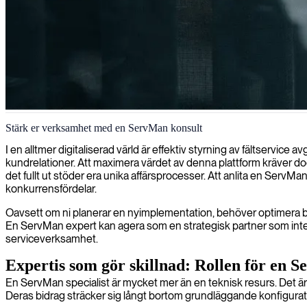
Tjänstehantering
Stärk er verksamhet med en ServMan konsult
Vi optimerar dina serviceverksamheter genom expertledning som driver
I en alltmer digitaliserad värld är effektiv styrning av fältservic
kundrelationer. Att maximera värdet av denna plattform kräver do
det fullt ut stöder era unika affärsprocesser. Att anlita en ServMan 
konkurrensfördelar.
Oavsett om ni planerar en nyimplementation, behöver optimera befi
En ServMan expert kan agera som en strategisk partner som inte bar
serviceverksamhet.
Expertis som gör skillnad: Rollen för en S
En ServMan specialist är mycket mer än en teknisk resurs. Det är
Deras bidrag sträcker sig långt bortom grundläggande konfiguration