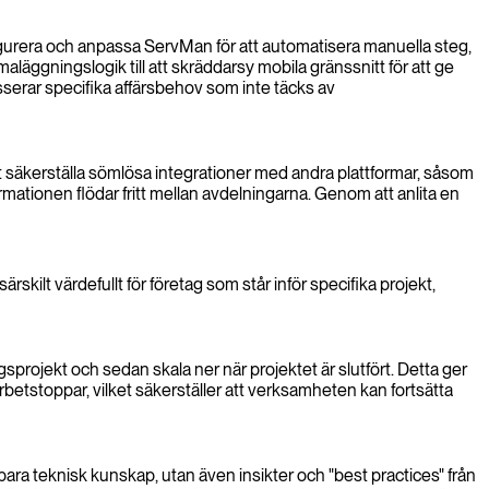
figurera och anpassa ServMan för att automatisera manuella steg,
läggningslogik till att skräddarsy mobila gränssnitt för att ge
serar specifika affärsbehov som inte täcks av
tt säkerställa sömlösa integrationer med andra plattformar, såsom
ationen flödar fritt mellan avdelningarna. Genom att anlita en
ärskilt värdefullt för företag som står inför specifika projekt,
sprojekt och sedan skala ner när projektet är slutfört. Detta ger
 arbetstoppar, vilket säkerställer att verksamheten kan fortsätta
 bara teknisk kunskap, utan även insikter och "best practices" från