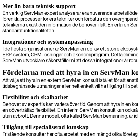
Mer än bara teknisk support
En verklig ServMan expert analyserar era nuvarande arbetsflöden 
förenkla processer för era tekniker och förbättra den övergripande
teknikerna exakt den information de behöver i fält. En erfaren 
standardfunktionaliteten.
Integrationer och systemanpassning
I de flesta organisationer är ServMan en del av ett större ekosy
ERP-system, CRM-lösningar och ekonomiprogram. Detta eliminerar d
ServMan utvecklare säkerställer ni att dessa integrationer är robu
Fördelarna med att hyra in en ServMan ko
Att välja att hyra in en extern ServMan konsult istället för att anst
tidsbegränsade utmaningar eller helt enkelt vill ha tillgång till 
Flexibilitet och skalbarhet
Behovet av expertis kan variera över tid. Genom att hyra in en kon
en oöverträffad flexibilitet. En interim ServMan konsult kan också f
utan avbrott. Denna modell, ofta kallad ServMan bemanning, är id
Tillgång till specialiserad kunskap
Fristående konsulter har ofta arbetat med en mängd olika företag o