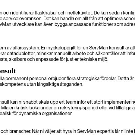
och identifierar flaskhalsar och ineffektivitet. De kan sedan kon
 serviceleveransen. Det kan handla om allt från att optimera schema
ServMan utvecklare kan även bygga anpassade funktioner som adres
stem av affärssystem. En nyckeluppgift för en ServMan konsult är a
atadubletter, minskar manuellt arbete och säkerställer att inform
sta, skalbara och anpassade för just er tekniska miljö.
nsult
älla permanent personal erbjuder flera strategiska fördelar. Detta är s
spetskompetens utan långsiktiga åtaganden.
sult kan ni snabbt skala upp ert team inför ett stort implementering
ylla en kritisk lucka under en rekryteringsperiod eller vid tillfälliga
ealisk för dynamiska organisationer.
ch branscher. När ni väljer att hyra in ServMan expertis får ni inte