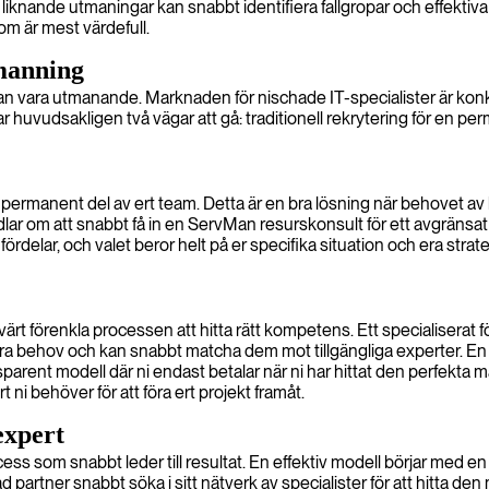
nande utmaningar kan snabbt identifiera fallgropar och effektiva lö
m är mest värdefull.
manning
vara utmanande. Marknaden för nischade IT-specialister är konkurr
 huvudsakligen två vägar att gå: traditionell rekrytering för en perma
 permanent del av ert team. Detta är en bra lösning när behovet a
 om att snabbt få in en ServMan resurskonsult för ett avgränsat upp
delar, och valet beror helt på er specifika situation och era strateg
t förenkla processen att hitta rätt kompetens. Ett specialiserat f
ra behov och kan snabbt matcha dem mot tillgängliga experter. En 
nsparent modell där ni endast betalar när ni har hittat den perfekt
 ni behöver för att föra ert projekt framåt.
expert
s som snabbt leder till resultat. En effektiv modell börjar med en no
 partner snabbt söka i sitt nätverk av specialister för att hitta den