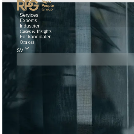
Services
Expertis
Industrier
Cases & Insights
För kandidater
Om oss
SV