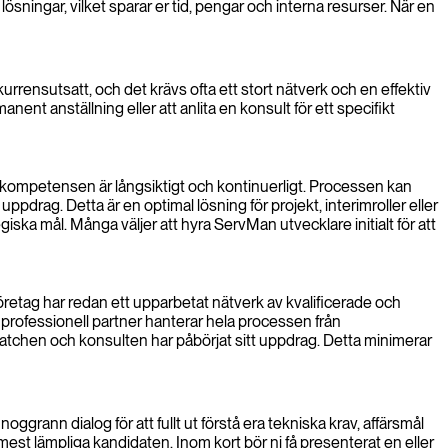
sningar, vilket sparar er tid, pengar och interna resurser. När en
ensutsatt, och det krävs ofta ett stort nätverk och en effektiv
nent anställning eller att anlita en konsult för ett specifikt
v kompetensen är långsiktigt och kontinuerligt. Processen kan
drag. Detta är en optimal lösning för projekt, interimroller eller
iska mål. Många väljer att hyra ServMan utvecklare initialt för att
öretag har redan ett upparbetat nätverk av kvalificerade och
professionell partner hanterar hela processen från
a matchen och konsulten har påbörjat sitt uppdrag. Detta minimerar
ggrann dialog för att fullt ut förstå era tekniska krav, affärsmål
 mest lämpliga kandidaten. Inom kort bör ni få presenterat en eller