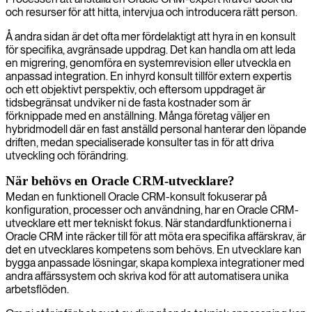
och resurser för att hitta, intervjua och introducera rätt person.
Å andra sidan är det ofta mer fördelaktigt att hyra in en konsult
för specifika, avgränsade uppdrag. Det kan handla om att leda
en migrering, genomföra en systemrevision eller utveckla en
anpassad integration. En inhyrd konsult tillför extern expertis
och ett objektivt perspektiv, och eftersom uppdraget är
tidsbegränsat undviker ni de fasta kostnader som är
förknippade med en anställning. Många företag väljer en
hybridmodell där en fast anställd personal hanterar den löpande
driften, medan specialiserade konsulter tas in för att driva
utveckling och förändring.
När behövs en Oracle CRM-utvecklare?
Medan en funktionell Oracle CRM-konsult fokuserar på
konfiguration, processer och användning, har en Oracle CRM-
utvecklare ett mer tekniskt fokus. När standardfunktionerna i
Oracle CRM inte räcker till för att möta era specifika affärskrav, är
det en utvecklares kompetens som behövs. En utvecklare kan
bygga anpassade lösningar, skapa komplexa integrationer med
andra affärssystem och skriva kod för att automatisera unika
arbetsflöden.