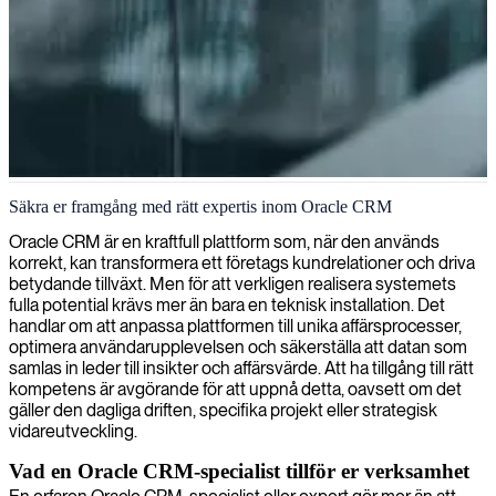
Oracle CRM hantering och implementering
Säkra er framgång med rätt expertis inom Oracle CRM
Vi levererar skickliga Oracle CRM-specialister som kan lyfta er
Oracle CRM är en kraftfull plattform som, när den används
kundrelationshantering, optimera säljprocesser och säkerställa
korrekt, kan transformera ett företags kundrelationer och driva
smidig integration med befintliga affärssystem.
betydande tillväxt. Men för att verkligen realisera systemets
fulla potential krävs mer än bara en teknisk installation. Det
handlar om att anpassa plattformen till unika affärsprocesser,
optimera användarupplevelsen och säkerställa att datan som
samlas in leder till insikter och affärsvärde. Att ha tillgång till rätt
kompetens är avgörande för att uppnå detta, oavsett om det
gäller den dagliga driften, specifika projekt eller strategisk
vidareutveckling.
Vad en Oracle CRM-specialist tillför er verksamhet