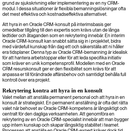
grund av sjukskrivning eller implementering av en ny CRM-
modul. I dessa situationer är flexibla bemanningslösningar ofta
det mest effektiva och kostnadseffektiva alternativet.
Att hyra in en Oracle CRM-konsult på interimsbasis ger
omedelbar tillgång till den expertis som krävs utan de långa
ledtider och åtaganden som en rekrytering innebär. En interim
Oracle CRM-konsult kan snabbt sätta sig in i projektet, bidra
med värdefull kunskap från dag ett och säkerställa att ni håller
era tidsplaner. Denna typ av Oracle CRM-bemanning är idealisk
för att hantera arbetstoppar eller för att leda specifika initiativ
som kräver en unik kompetensprofil. Modellen med en Oracle
CRM resurskonsult ger er den flexibilitet som krävs för att
anpassa er till förändrade affärsbehov och samtidigt behålla full
kontroll över era projekt.
Rekrytering kontra att hyra in en konsult
Valet mellan att anställa permanent personal och att hyra in en
konsult är strategiskt. En permanent anställning är ofta det rätta
valet när behovet av Oracle CRM-kompetens är långsiktigt och
centralt för den dagliga verksamheten. Att genomföra en
rekrytering av en Oracle CRM-specialist innebär att man bygger
upp intern kunskap och skapar långsiktig stabilitet i teamet.
Processen att anställa en Oracle CRM-expert kräver dock tid