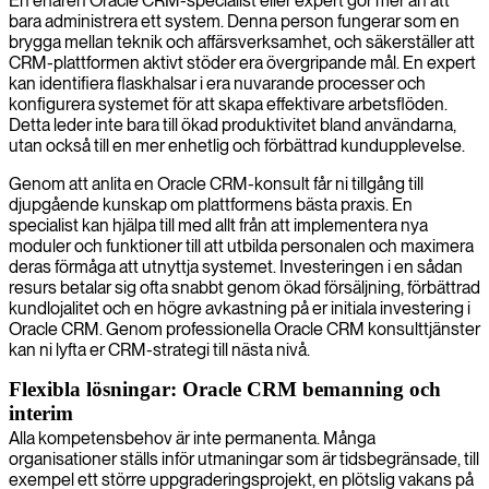
En erfaren Oracle CRM-specialist eller expert gör mer än att
bara administrera ett system. Denna person fungerar som en
brygga mellan teknik och affärsverksamhet, och säkerställer att
CRM-plattformen aktivt stöder era övergripande mål. En expert
kan identifiera flaskhalsar i era nuvarande processer och
konfigurera systemet för att skapa effektivare arbetsflöden.
Detta leder inte bara till ökad produktivitet bland användarna,
utan också till en mer enhetlig och förbättrad kundupplevelse.
Genom att anlita en Oracle CRM-konsult får ni tillgång till
djupgående kunskap om plattformens bästa praxis. En
specialist kan hjälpa till med allt från att implementera nya
moduler och funktioner till att utbilda personalen och maximera
deras förmåga att utnyttja systemet. Investeringen i en sådan
resurs betalar sig ofta snabbt genom ökad försäljning, förbättrad
kundlojalitet och en högre avkastning på er initiala investering i
Oracle CRM. Genom professionella Oracle CRM konsulttjänster
kan ni lyfta er CRM-strategi till nästa nivå.
Flexibla lösningar: Oracle CRM bemanning och
interim
Alla kompetensbehov är inte permanenta. Många
organisationer ställs inför utmaningar som är tidsbegränsade, till
exempel ett större uppgraderingsprojekt, en plötslig vakans på