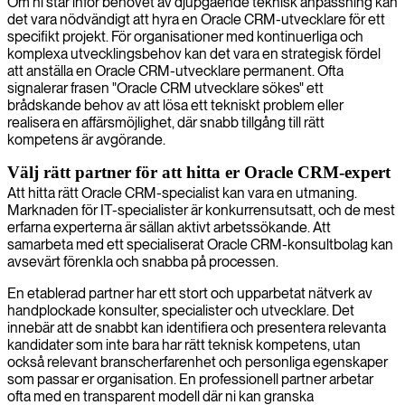
Om ni står inför behovet av djupgående teknisk anpassning kan
det vara nödvändigt att hyra en Oracle CRM-utvecklare för ett
specifikt projekt. För organisationer med kontinuerliga och
komplexa utvecklingsbehov kan det vara en strategisk fördel
att anställa en Oracle CRM-utvecklare permanent. Ofta
signalerar frasen "Oracle CRM utvecklare sökes" ett
brådskande behov av att lösa ett tekniskt problem eller
realisera en affärsmöjlighet, där snabb tillgång till rätt
kompetens är avgörande.
Välj rätt partner för att hitta er Oracle CRM-expert
Att hitta rätt Oracle CRM-specialist kan vara en utmaning.
Marknaden för IT-specialister är konkurrensutsatt, och de mest
erfarna experterna är sällan aktivt arbetssökande. Att
samarbeta med ett specialiserat Oracle CRM-konsultbolag kan
avsevärt förenkla och snabba på processen.
En etablerad partner har ett stort och upparbetat nätverk av
handplockade konsulter, specialister och utvecklare. Det
innebär att de snabbt kan identifiera och presentera relevanta
kandidater som inte bara har rätt teknisk kompetens, utan
också relevant branscherfarenhet och personliga egenskaper
som passar er organisation. En professionell partner arbetar
ofta med en transparent modell där ni kan granska