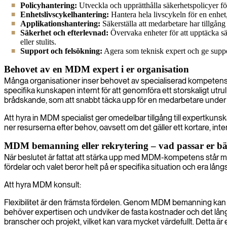
Policyhantering:
Utveckla och upprätthålla säkerhetspolicyer för
Enhetslivscykelhantering:
Hantera hela livscykeln för en enhet,
Applikationshantering:
Säkerställa att medarbetare har tillgång
Säkerhet och efterlevnad:
Övervaka enheter för att upptäcka säke
eller stulits.
Support och felsökning:
Agera som teknisk expert och ge suppor
Behovet av en MDM expert i er organisation
Många organisationer inser behovet av specialiserad kompetens när
specifika kunskapen internt för att genomföra ett storskaligt utr
brådskande, som att snabbt täcka upp för en medarbetare under en
Att hyra in MDM specialist ger omedelbar tillgång till expertkuns
ner resurserna efter behov, oavsett om det gäller ett kortare, inte
MDM bemanning eller rekrytering – vad passar er bä
När beslutet är fattat att stärka upp med MDM-kompetens står må
fördelar och valet beror helt på er specifika situation och era långs
Att hyra MDM konsult:
Flexibilitet är den främsta fördelen. Genom MDM bemanning kan ni sn
behöver expertisen och undviker de fasta kostnader och det lång
branscher och projekt, vilket kan vara mycket värdefullt. Detta är