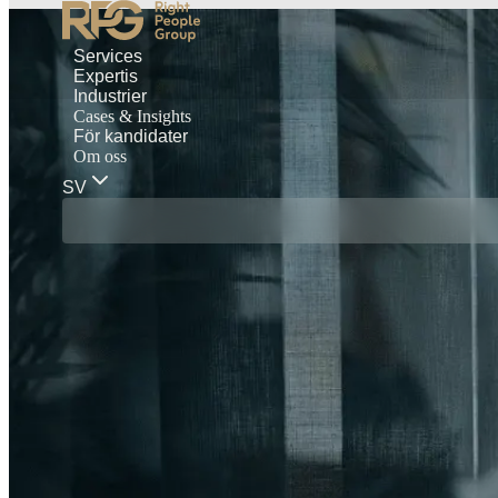
Services
Expertis
Industrier
Cases & Insights
För kandidater
Om oss
SV