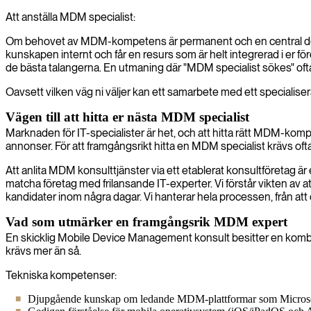
Att anställa MDM specialist:
Om behovet av MDM-kompetens är permanent och en central del av e
kunskapen internt och får en resurs som är helt integrerad i er 
de bästa talangerna. En utmaning där "MDM specialist sökes" ofta
Oavsett vilken väg ni väljer kan ett samarbete med ett specialiser
Vägen till att hitta er nästa MDM specialist
Marknaden för IT-specialister är het, och att hitta rätt MDM-komp
annonser. För att framgångsrikt hitta en MDM specialist krävs ofta
Att anlita MDM konsulttjänster via ett etablerat konsultföretag är et
matcha företag med frilansande IT-experter. Vi förstår vikten av
kandidater inom några dagar. Vi hanterar hela processen, från att 
Vad som utmärker en framgångsrik MDM expert
En skicklig Mobile Device Management konsult besitter en kombin
krävs mer än så.
Tekniska kompetenser:
Djupgående kunskap om ledande MDM-plattformar som Micros