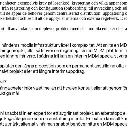
 enheter, exempelvis krav på lösenkod, kryptering och vilka appar som f
 från registrering och konfiguration (onboarding) till avveckling och sä
 till de appar de behöver genom centraliserad distribution, uppdatering 
rhetshot och se till att de uppfyller interna och externa regelverk. Detta
t till användare som upplever problem med sina mobila enheter eller an
 deras mobila infrastruktur växer i komplexitet. Att anlita en MDM 
ullningsprojekt, eller så kräver en migrering från en MDM-plattform 
 längre frånvaro. I sådana fall kan en interim MDM specialist var
kap utan den långa processen som en permanent anställning ofta inn
nsivt projekt eller ett längre interimsuppdrag.
st?
nga chefer inför valet mellan att hyra en konsult eller att genomf
iktiga mål.
abbt få in en expert för ett avgränsat projekt, en arbetstopp eller s
siktiga åtagande som en anställning medför. En extern konsult ka
 ett utmärkt alternativ när man snabbt behöver hitta en MDM speciali