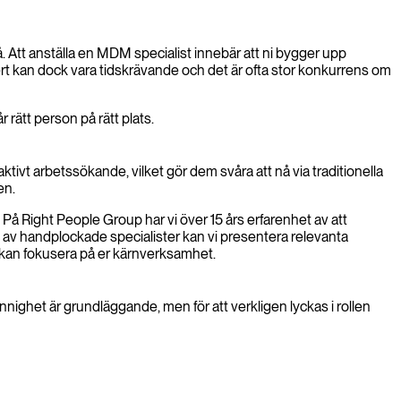
 Att anställa en MDM specialist innebär att ni bygger upp
rt kan dock vara tidskrävande och det är ofta stor konkurrens om
rätt person på rätt plats.
tivt arbetssökande, vilket gör dem svåra att nå via traditionella
en.
er. På Right People Group har vi över 15 års erfarenhet av att
 av handplockade specialister kan vi presentera relevanta
ni kan fokusera på er kärnverksamhet.
ighet är grundläggande, men för att verkligen lyckas i rollen