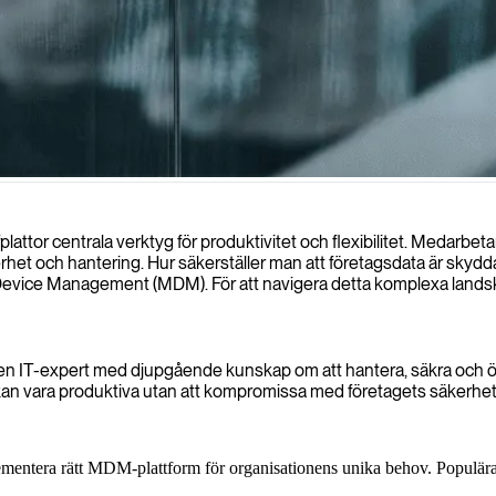
på att säkra din enhetsflotta och skydda din data i en alltmer mobil arb
ttor centrala verktyg för produktivitet och flexibilitet. Medarbetar
et och hantering. Hur säkerställer man att företagsdata är skydd
 Device Management (MDM). För att navigera detta komplexa landskap v
 en IT-expert med djupgående kunskap om att hantera, säkra och ö
e kan vara produktiva utan att kompromissa med företagets säkerhe
ementera rätt MDM-plattform för organisationens unika behov. Popul