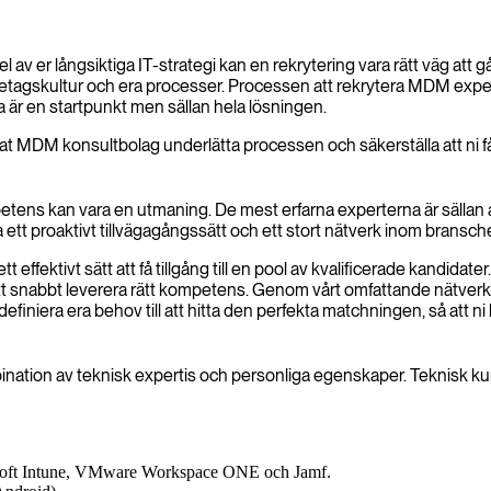
r långsiktiga IT-strategi kan en rekrytering vara rätt väg att gå.
företagskultur och era processer. Processen att rekrytera MDM expe
 är en startpunkt men sällan hela lösningen.
at MDM konsultbolag underlätta processen och säkerställa att ni får 
etens kan vara en utmaning. De mest erfarna experterna är sällan ak
 ett proaktivt tillvägagångssätt och ett stort nätverk inom bransch
t effektivt sätt att få tillgång till en pool av kvalificerade kandidat
 att snabbt leverera rätt kompetens. Genom vårt omfattande nätverk
definiera era behov till att hitta den perfekta matchningen, så att 
ation av teknisk expertis och personliga egenskaper. Teknisk kunn
oft Intune, VMware Workspace ONE och Jamf.