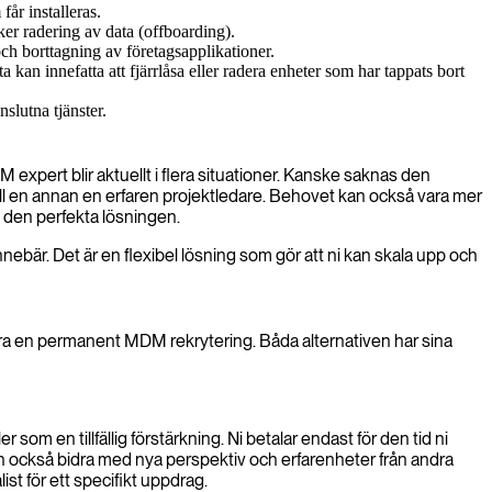
år installeras.
ker radering av data (offboarding).
och borttagning av företagsapplikationer.
 kan innefatta att fjärrlåsa eller radera enheter som har tappats bort
slutna tjänster.
expert blir aktuellt i flera situationer. Kanske saknas den
till en annan en erfaren projektledare. Behovet kan också vara mer
a den perfekta lösningen.
ebär. Det är en flexibel lösning som gör att ni kan skala upp och
öra en permanent MDM rekrytering. Båda alternativen har sina
om en tillfällig förstärkning. Ni betalar endast för den tid ni
n också bidra med nya perspektiv och erfarenheter från andra
st för ett specifikt uppdrag.