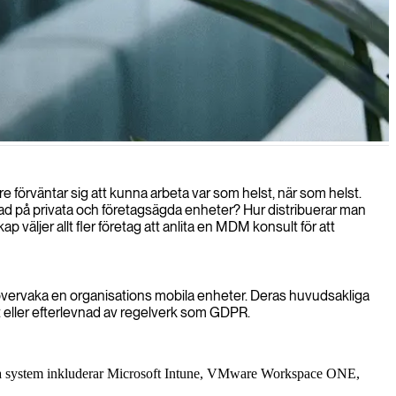
etsstyrka.
e förväntar sig att kunna arbeta var som helst, när som helst.
ad på privata och företagsägda enheter? Hur distribuerar man
äljer allt fler företag att anlita en MDM konsult för att
vervaka en organisations mobila enheter. Deras huvudsakliga
t eller efterlevnad av regelverk som GDPR.
ära system inkluderar Microsoft Intune, VMware Workspace ONE,