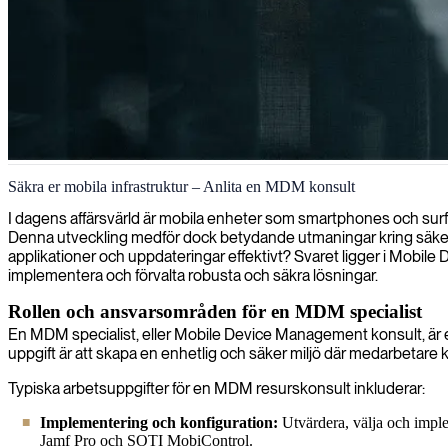
Hantering av mobila enheter
Säkra er mobila infrastruktur – Anlita en MDM konsult
Vi tillhandahåller expertis inom hantering av mobila enheter med fokus 
I dagens affärsvärld är mobila enheter som smartphones och surfpla
Denna utveckling medför dock betydande utmaningar kring säkerh
applikationer och uppdateringar effektivt? Svaret ligger i Mobile
implementera och förvalta robusta och säkra lösningar.
Rollen och ansvarsområden för en MDM specialist
En MDM specialist, eller Mobile Device Management konsult, är
uppgift är att skapa en enhetlig och säker miljö där medarbetar
Typiska arbetsuppgifter för en MDM resurskonsult inkluderar:
Implementering och konfiguration:
Utvärdera, välja och impl
Jamf Pro och SOTI MobiControl.