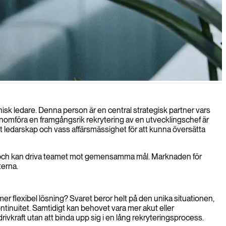
xcellens genom hela din organisation.
isk ledare. Denna person är en central strategisk partner vars
genomföra en framgångsrik rekrytering av en utvecklingschef är
rkt ledarskap och vass affärsmässighet för att kunna översätta
uren och kan driva teamet mot gemensamma mål. Marknaden för
terna.
mer flexibel lösning? Svaret beror helt på den unika situationen,
ontinuitet. Samtidigt kan behovet vara mer akut eller
drivkraft utan att binda upp sig i en lång rekryteringsprocess.