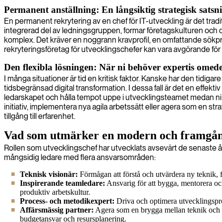
Permanent anställning: En långsiktig strategisk satsn
En permanent rekrytering av en chef för IT-utveckling är det traditi
integrerad del av ledningsgruppen, formar företagskulturen och d
komplex. Det kräver en noggrann kravprofil, en omfattande sökproc
rekryteringsföretag för utvecklingschefer kan vara avgörande för at
Den flexibla lösningen: När ni behöver expertis omed
I många situationer är tid en kritisk faktor. Kanske har den tidiga
tidsbegränsad digital transformation. I dessa fall är det en effekti
ledarskapet och hålla tempot uppe i utvecklingsteamet medan ni i 
initiativ, implementera nya agila arbetssätt eller agera som en st
tillgång till erfarenhet.
Vad som utmärker en modern och framgång
Rollen som utvecklingschef har utvecklats avsevärt de senaste 
mångsidig ledare med flera ansvarsområden:
Teknisk visionär:
Förmågan att förstå och utvärdera ny teknik, fa
Inspirerande teamledare:
Ansvarig för att bygga, mentorera och
produktiv arbetskultur.
Process- och metodikexpert:
Driva och optimera utvecklingsproc
Affärsmässig partner:
Agera som en brygga mellan teknik och af
budgetansvar och resursplanering.