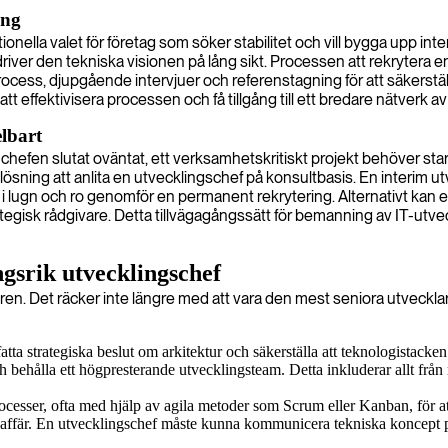
ing
onella valet för företag som söker stabilitet och vill bygga upp inte
river den tekniska visionen på lång sikt. Processen att rekrytera
ess, djupgående intervjuer och referenstagning för att säkerställa 
t effektivisera processen och få tillgång till ett bredare nätverk av
elbart
re chefen slutat oväntat, ett verksamhetskritiskt projekt behöver st
v lösning att anlita en utvecklingschef på konsultbasis. En interim ut
lugn och ro genomför en permanent rekrytering. Alternativt kan en 
rategisk rådgivare. Detta tillvägagångssätt för bemanning av IT-utv
srik utvecklingschef
åren. Det räcker inte längre med att vara den mest seniora utvec
tta strategiska beslut om arkitektur och säkerställa att teknologistacken
 behålla ett högpresterande utvecklingsteam. Detta inkluderar allt från 
esser, ofta med hjälp av agila metoder som Scrum eller Kanban, för att 
fär. En utvecklingschef måste kunna kommunicera tekniska koncept på ett