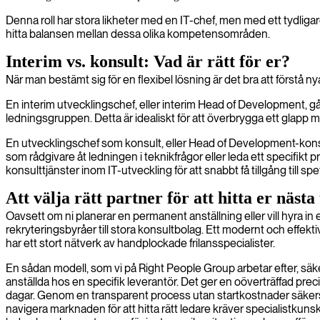
Denna roll har stora likheter med en IT-chef, men med ett tydlig
hitta balansen mellan dessa olika kompetensområden.
Interim vs. konsult: Vad är rätt för er?
När man bestämt sig för en flexibel lösning är det bra att förstå n
En interim utvecklingschef, eller interim Head of Development, går v
ledningsgruppen. Detta är idealiskt för att överbrygga ett glapp 
En utvecklingschef som konsult, eller Head of Development-konsul
som rådgivare åt ledningen i teknikfrågor eller leda ett specifikt 
konsulttjänster inom IT-utveckling för att snabbt få tillgång till 
Att välja rätt partner för att hitta er näst
Oavsett om ni planerar en permanent anställning eller vill hyra in 
rekryteringsbyråer till stora konsultbolag. Ett modernt och effek
har ett stort nätverk av handplockade frilansspecialister.
En sådan modell, som vi på Right People Group arbetar efter, säkerst
anställda hos en specifik leverantör. Det ger en oöverträffad preci
dagar. Genom en transparent process utan startkostnader säkerställ
navigera marknaden för att hitta rätt ledare kräver specialistkuns