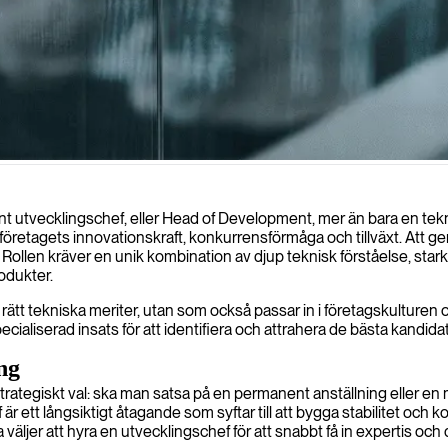
eda dina utvecklingsteam, förbättra projektresultat och driva teknisk e
nt utvecklingschef, eller Head of Development, mer än bara en tekn
 företagets innovationskraft, konkurrensförmåga och tillväxt. Att 
. Rollen kräver en unik kombination av djup teknisk förståelse, sta
rodukter.
ar rätt tekniska meriter, utan som också passar in i företagskult
cialiserad insats för att identifiera och attrahera de bästa kandida
ng
trategiskt val: ska man satsa på en permanent anställning eller en 
r ett långsiktigt åtagande som syftar till att bygga stabilitet och k
 väljer att hyra en utvecklingschef för att snabbt få in expertis och 