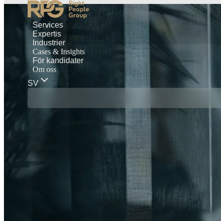
Services
Expertis
Industrier
Cases & Insights
För kandidater
Om oss
SV