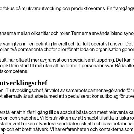
are fokus på mjukvaruutveckling och produktleverans. En framgångsr
yanserna mellan olika titlar och roller. Termerna används ibland syno
anligtvis in i en befintlig linjeroll och tar fullt operativt ansvar. 
mellan två permanenta chefer eller för att leda en organisation gen
t, har ofta ett mer avgränsat och specialiserat uppdrag. Det kan h
projekt från start till mål utan att ha formellt personalansvar. Båda 
spetskompetens.
a utvecklingschef
en IT-utvecklingschef, är valet av samarbetspartner avgörande för res
tivt alternativ är att arbeta med ett specialiserat konsultbolag f
äller att ni får tillgång till de absolut bästa och mest relevanta ka
sion och snabbhet. Vi förstår vikten av att snabbt tillsätta kritisk
er vi att ni kan utvärdera kandidater riskfritt och bara betalar när
kap och ett brett nätverk. Vi har erfarenheten och kontakterna som k