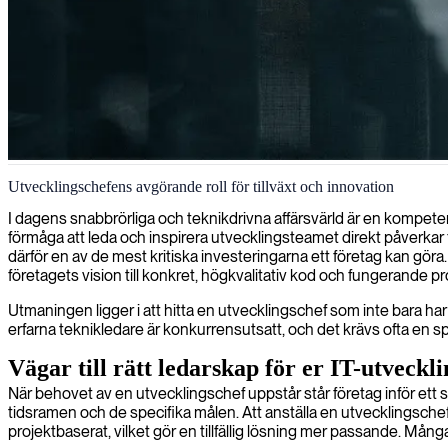
IT-utvecklingsledning
Utvecklingschefens avgörande roll för tillväxt och innovation
Vi tillhandahåller expertledare inom IT-utveckling som kan gå in och l
I dagens snabbrörliga och teknikdrivna affärsvärld är en kompete
förmåga att leda och inspirera utvecklingsteamet direkt påverkar
därför en av de mest kritiska investeringarna ett företag kan göra
företagets vision till konkret, högkvalitativ kod och fungerande p
Utmaningen ligger i att hitta en utvecklingschef som inte bara h
erfarna teknikledare är konkurrensutsatt, och det krävs ofta en spe
Vägar till rätt ledarskap för er IT-utveckli
När behovet av en utvecklingschef uppstår står företag inför ett s
tidsramen och de specifika målen. Att anställa en utvecklingschef ä
projektbaserat, vilket gör en tillfällig lösning mer passande. Många