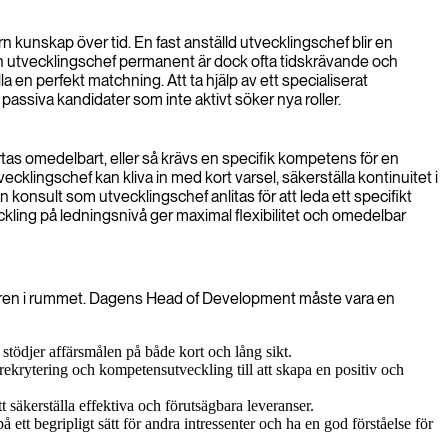
rn kunskap över tid. En fast anställd utvecklingschef blir en
 en utvecklingschef permanent är dock ofta tidskrävande och
en perfekt matchning. Att ta hjälp av ett specialiserat
 passiva kandidater som inte aktivt söker nya roller.
artas omedelbart, eller så krävs en specifik kompetens för en
vecklingschef kan kliva in med kort varsel, säkerställa kontinuitet i
konsult som utvecklingschef anlitas för att leda ett specifikt
eckling på ledningsnivå ger maximal flexibilitet och omedelbar
klaren i rummet. Dagens Head of Development måste vara en
 stödjer affärsmålen på både kort och lång sikt.
rekrytering och kompetensutveckling till att skapa en positiv och
säkerställa effektiva och förutsägbara leveranser.
 begripligt sätt för andra intressenter och ha en god förståelse för