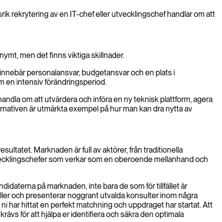
ik rekrytering av en IT-chef eller utvecklingschef handlar om att
nymt, men det finns viktiga skillnader.
Det innebär personalansvar, budgetansvar och en plats i
om en intensiv förändringsperiod.
andla om att utvärdera och införa en ny teknisk plattform, agera
alternativen är utmärkta exempel på hur man kan dra nytta av
ultatet. Marknaden är full av aktörer, från traditionella
ör utvecklingschefer som verkar som en oberoende mellanhand och
ndidaterna på marknaden, inte bara de som för tillfället är
a roller och presenterar noggrant utvalda konsulter inom några
 ni har hittat en perfekt matchning och uppdraget har startat. Att
rävs för att hjälpa er identifiera och säkra den optimala