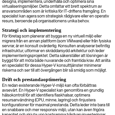
designa, implementera, underhålla och optimera sina
virtualiseringsmiljöer. Detta omfattar ett brett spektrum av
ansvarsområden som är kritiska för IT-driftens framgång. En
specialist kan agera som strategisk rådgivare eller en operativ
resurs, beroende på organisationens unika behov.
Strategi och implementering
För företag som planerar att bygga en ny virtuell miljö eller
migrera från en annan plattform (som VMware) eller från fysiska
servrar, är en konsult ovärderlig. Konsulten analyserar befintlig
infrastruktur, utformar en skräddarsydd arkitektur och leder
implementeringsprojektet. Detta säkerställer att lösningen är
byggd för att möta både nuvarande och framtida krav. Att anlita
en specialist för dessa Hyper-V konsulttjänster minimerar
riskerna och ser till att övergången blir så smidig som möjligt.
Drift och prestandaoptimering
En redan existerande Hyper-V-miljö kan ofta förbättras
avsevärt. En Hyper-V specialist kan genomföra en grundlig
hälsokontroll för att identifiera flaskhalsar, optimera
resursanvändning (CPU, minne, lagring) och finjustera
konfigurationer för maximal prestanda. Detta leder inte bara till
en snabbare och mer responsiv miljö, utan kan även frigöra
kapacitet och skjuta upp kostsamma hårdvaruinvesteringar.