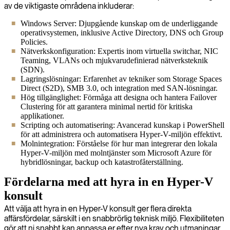
av de viktigaste områdena inkluderar:
Windows Server: Djupgående kunskap om de underliggande
operativsystemen, inklusive Active Directory, DNS och Group
Policies.
Nätverkskonfiguration: Expertis inom virtuella switchar, NIC
Teaming, VLANs och mjukvarudefinierad nätverksteknik
(SDN).
Lagringslösningar: Erfarenhet av tekniker som Storage Spaces
Direct (S2D), SMB 3.0, och integration med SAN-lösningar.
Hög tillgänglighet: Förmåga att designa och hantera Failover
Clustering för att garantera minimal nertid för kritiska
applikationer.
Scripting och automatisering: Avancerad kunskap i PowerShell
för att administrera och automatisera Hyper-V-miljön effektivt.
Molnintegration: Förståelse för hur man integrerar den lokala
Hyper-V-miljön med molntjänster som Microsoft Azure för
hybridlösningar, backup och katastrofåterställning.
Fördelarna med att hyra in en Hyper-V
konsult
Att välja att hyra in en Hyper-V konsult ger flera direkta
affärsfördelar, särskilt i en snabbrörlig teknisk miljö. Flexibiliteten
gör att ni snabbt kan anpassa er efter nya krav och utmaningar