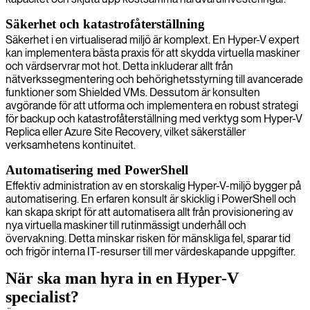
Säkerhet och katastrofåterställning
Säkerhet i en virtualiserad miljö är komplext. En Hyper-V expert
kan implementera bästa praxis för att skydda virtuella maskiner
och värdservrar mot hot. Detta inkluderar allt från
nätverkssegmentering och behörighetsstyrning till avancerade
funktioner som Shielded VMs. Dessutom är konsulten
avgörande för att utforma och implementera en robust strategi
för backup och katastrofåterställning med verktyg som Hyper-V
Replica eller Azure Site Recovery, vilket säkerställer
verksamhetens kontinuitet.
Automatisering med PowerShell
Effektiv administration av en storskalig Hyper-V-miljö bygger på
automatisering. En erfaren konsult är skicklig i PowerShell och
kan skapa skript för att automatisera allt från provisionering av
nya virtuella maskiner till rutinmässigt underhåll och
övervakning. Detta minskar risken för mänskliga fel, sparar tid
och frigör interna IT-resurser till mer värdeskapande uppgifter.
När ska man hyra in en Hyper-V
specialist?