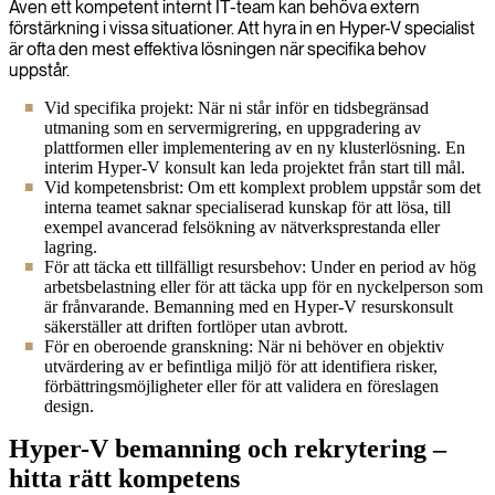
Även ett kompetent internt IT-team kan behöva extern
förstärkning i vissa situationer. Att hyra in en Hyper-V specialist
är ofta den mest effektiva lösningen när specifika behov
uppstår.
Vid specifika projekt: När ni står inför en tidsbegränsad
utmaning som en servermigrering, en uppgradering av
plattformen eller implementering av en ny klusterlösning. En
interim Hyper-V konsult kan leda projektet från start till mål.
Vid kompetensbrist: Om ett komplext problem uppstår som det
interna teamet saknar specialiserad kunskap för att lösa, till
exempel avancerad felsökning av nätverksprestanda eller
lagring.
För att täcka ett tillfälligt resursbehov: Under en period av hög
arbetsbelastning eller för att täcka upp för en nyckelperson som
är frånvarande. Bemanning med en Hyper-V resurskonsult
säkerställer att driften fortlöper utan avbrott.
För en oberoende granskning: När ni behöver en objektiv
utvärdering av er befintliga miljö för att identifiera risker,
förbättringsmöjligheter eller för att validera en föreslagen
design.
Hyper-V bemanning och rekrytering –
hitta rätt kompetens