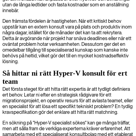
utan de långa ledtider och fasta kostnader som en anställning
innebär.
Den främsta fördelen är hastigheten. När ett kritiskt behov
uppstår kan en extern konsult vara på plats och produktiv inom
några dagar, istället för de månader det kan ta att rekrytera.
Detta är avgörande när projekt har snäva deadlines eller när ett
oväntat problem hotar verksamheten. Dessutom ger det en
omedelbar tillgång till specialiserad kunskap som kanske inte
behövs på heltid, vilket gör det till en mycket kostnadseffektiv
lösning.
Så hittar ni rätt Hyper-V konsult för ert
team
Det första steget för att hitta rätt expertis är att tydligt definiera
ert behov. Letar ni efter en strategisk rådgivare för ett
migrationsprojekt, en operativ resurs för att avlasta teamet, eller
en specialist för att lösa ett specifikt tekniskt problem? En tydlig
kravspecifikation gör det enklare att hitta rätt matchning.
En sökning på "Hyper-V specialist sökes" kan ge många träffar,
men att sålla fram de verkliga experterna kräver erfarenhet. Att
samarbeta med ett specialiserat konsultbolag med ett etablerat