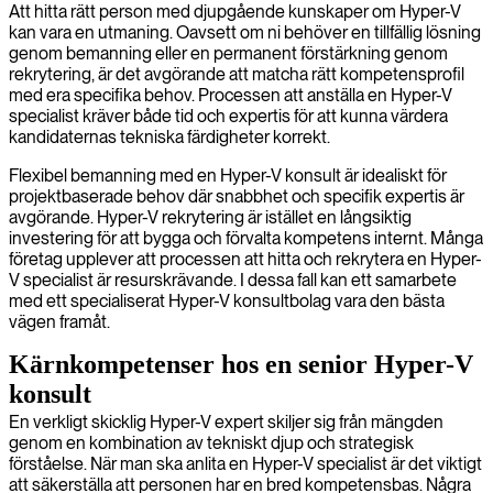
Att hitta rätt person med djupgående kunskaper om Hyper-V
kan vara en utmaning. Oavsett om ni behöver en tillfällig lösning
genom bemanning eller en permanent förstärkning genom
rekrytering, är det avgörande att matcha rätt kompetensprofil
med era specifika behov. Processen att anställa en Hyper-V
specialist kräver både tid och expertis för att kunna värdera
kandidaternas tekniska färdigheter korrekt.
Flexibel bemanning med en Hyper-V konsult är idealiskt för
projektbaserade behov där snabbhet och specifik expertis är
avgörande. Hyper-V rekrytering är istället en långsiktig
investering för att bygga och förvalta kompetens internt. Många
företag upplever att processen att hitta och rekrytera en Hyper-
V specialist är resurskrävande. I dessa fall kan ett samarbete
med ett specialiserat Hyper-V konsultbolag vara den bästa
vägen framåt.
Kärnkompetenser hos en senior Hyper-V
konsult
En verkligt skicklig Hyper-V expert skiljer sig från mängden
genom en kombination av tekniskt djup och strategisk
förståelse. När man ska anlita en Hyper-V specialist är det viktigt
att säkerställa att personen har en bred kompetensbas. Några