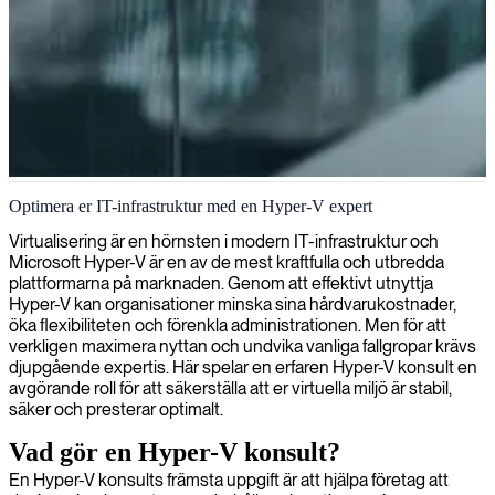
Hantering av Hyper-V-infrastruktur
Optimera er IT-infrastruktur med en Hyper-V expert
Vi erbjuder Hyper-V-konsulter med djup expertis för att optimera
Virtualisering är en hörnsten i modern IT-infrastruktur och
din virtualiseringsinfrastruktur, säkerställa systemstabilitet och hjälpa
Microsoft Hyper-V är en av de mest kraftfulla och utbredda
din organisation att maximera fördelarna med Microsofts
plattformarna på marknaden. Genom att effektivt utnyttja
virtualiseringsteknologi.
Hyper-V kan organisationer minska sina hårdvarukostnader,
öka flexibiliteten och förenkla administrationen. Men för att
verkligen maximera nyttan och undvika vanliga fallgropar krävs
djupgående expertis. Här spelar en erfaren Hyper-V konsult en
avgörande roll för att säkerställa att er virtuella miljö är stabil,
säker och presterar optimalt.
Vad gör en Hyper-V konsult?
En Hyper-V konsults främsta uppgift är att hjälpa företag att