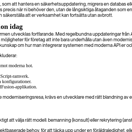
lligt, som att hantera en säkerhetsuppdatering, migrera en databas e
tens precis när ni behöver den, utan de långsiktiga åtaganden som 
säkerställa att er verksamhet kan fortsätta utan avbrott.
on idag
rmen utvecklas fortfarande. Med regelbundna uppdateringar från
jligheter för företag att inte bara underhålla utan även modernise
å kunskap om hur man integrerar systemen med moderna API:er och
kluderar:
a mot moderna hot.
Script-ramverk.
a konfigurationer.
dFusion-applikation.
de moderniseringsresa, krävs en utvecklare med rätt blandning av 
igt att välja rätt modell: bemanning (konsult) eller rekrytering (anst
ektbaserade behov, för att täcka upp under en föräldraledighet, elle