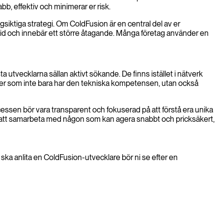
abb, effektiv och minimerar er risk.
siktiga strategi. Om ColdFusion är en central del av er
 tid och innebär ett större åtagande. Många företag använder en
a utvecklarna sällan aktivt sökande. De finns istället i nätverk
ater som inte bara har den tekniska kompetensen, utan också
ocessen bör vara transparent och fokuserad på att förstå era unika
e att samarbeta med någon som kan agera snabbt och pricksäkert,
ka anlita en ColdFusion-utvecklare bör ni se efter en