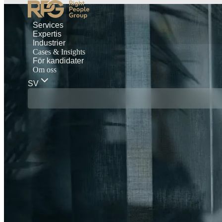
Services
Expertis
Industrier
Cases & Insights
För kandidater
Om oss
SV