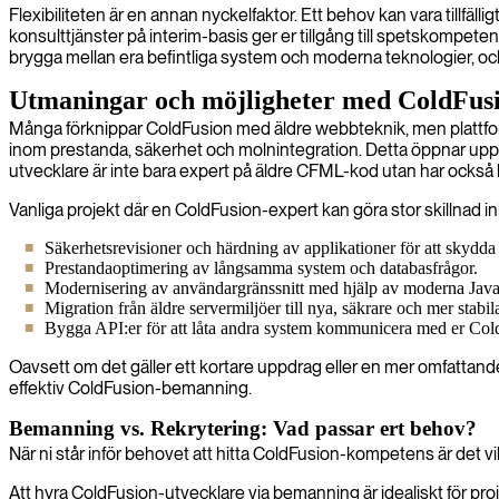
Flexibiliteten är en annan nyckelfaktor. Ett behov kan vara tillfä
konsulttjänster på interim-basis ger er tillgång till spetskompe
brygga mellan era befintliga system och moderna teknologier, och 
Utmaningar och möjligheter med ColdFusi
Många förknippar ColdFusion med äldre webbteknik, men plattfo
inom prestanda, säkerhet och molnintegration. Detta öppnar upp mö
utvecklare är inte bara expert på äldre CFML-kod utan har ocks
Vanliga projekt där en ColdFusion-expert kan göra stor skillnad in
Säkerhetsrevisioner och härdning av applikationer för att skydd
Prestandaoptimering av långsamma system och databasfrågor.
Modernisering av användargränssnitt med hjälp av moderna Java
Migration från äldre servermiljöer till nya, säkrare och mer stabil
Bygga API:er för att låta andra system kommunicera med er Col
Oavsett om det gäller ett kortare uppdrag eller en mer omfattan
effektiv ColdFusion-bemanning.
Bemanning vs. Rekrytering: Vad passar ert behov?
När ni står inför behovet att hitta ColdFusion-kompetens är det vikt
Att hyra ColdFusion-utvecklare via bemanning är idealiskt för proj