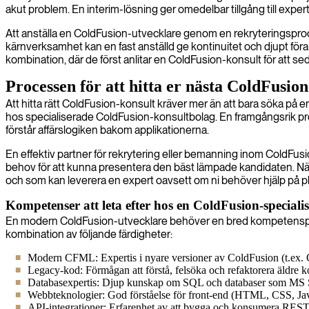
akut problem. En interim-lösning ger omedelbar tillgång till experti
Att anställa en ColdFusion-utvecklare genom en rekryteringsproces
kärnverksamhet kan en fast anställd ge kontinuitet och djupt för
kombination, där de först anlitar en ColdFusion-konsult för att sed
Processen för att hitta er nästa ColdFusio
Att hitta rätt ColdFusion-konsult kräver mer än att bara söka på en
hos specialiserade ColdFusion-konsultbolag. En framgångsrik pro
förstår affärslogiken bakom applikationerna.
En effektiv partner för rekrytering eller bemanning inom ColdFusio
behov för att kunna presentera den bäst lämpade kandidaten. Nä
och som kan leverera en expert oavsett om ni behöver hjälp på pla
Kompetenser att leta efter hos en ColdFusion-specialis
En modern ColdFusion-utvecklare behöver en bred kompetensprofil
kombination av följande färdigheter:
Modern CFML: Expertis i nyare versioner av ColdFusion (t.ex
Legacy-kod: Förmågan att förstå, felsöka och refaktorera äldre kod
Databasexpertis: Djup kunskap om SQL och databaser som MS 
Webbteknologier: God förståelse för front-end (HTML, CSS, Ja
API-integrationer: Erfarenhet av att bygga och konsumera RES