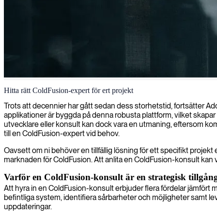
ColdFusion-applikationsutveckling
Hitta rätt ColdFusion-expert för ert projekt
Vi tillhandahåller ColdFusion-utvecklare som bygger kraftfulla, skr
Trots att decennier har gått sedan dess storhetstid, fortsätter A
applikationer är byggda på denna robusta plattform, vilket skapar
utvecklare eller konsult kan dock vara en utmaning, eftersom kom
till en ColdFusion-expert vid behov.
Oavsett om ni behöver en tillfällig lösning för ett specifikt proje
marknaden för ColdFusion. Att anlita en ColdFusion-konsult kan vara
Varför en ColdFusion-konsult är en strategisk tillgån
Att hyra in en ColdFusion-konsult erbjuder flera fördelar jämfört 
befintliga system, identifiera sårbarheter och möjligheter samt lev
uppdateringar.