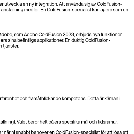
ller utveckla en ny integration. Att använda sig av ColdFusion-
en anställning medför. En ColdFusion-specialist kan agera som en
 Adobe, som Adobe ColdFusion 2023, erbjuds nya funktioner
ra sina befintliga applikationer. En duktig ColdFusion-
 tjänster.
erfarenhet och framåtblickande kompetens. Detta är kärnan i
ällning). Valet beror helt på era specifika mål och tidsramar.
r när ni snabbt behöver en ColdFusion-specialist för att lösa ett