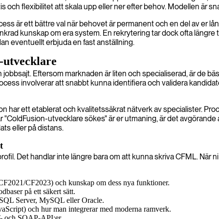
s och flexibilitet att skala upp eller ner efter behov. Modellen är sn
s är ett bättre val när behovet är permanent och en del av er lång
ankrad kunskap om era system. En rekrytering tar dock ofta längre
an eventuellt erbjuda en fast anställning.
n-utvecklare
 jobbsajt. Eftersom marknaden är liten och specialiserad, är de bäst
cess involverar att snabbt kunna identifiera och validera kandid
n har ett etablerat och kvalitetssäkrat nätverk av specialister. Pr
r "ColdFusion-utvecklare sökes" är er utmaning, är det avgörand
ts eller på distans.
t
. Det handlar inte längre bara om att kunna skriva CFML. När ni s
. CF2021/CF2023) och kunskap om dess nya funktioner.
baser på ett säkert sätt.
SQL Server, MySQL eller Oracle.
vaScript) och hur man integrerar med moderna ramverk.
T- och SOAP-API:er.