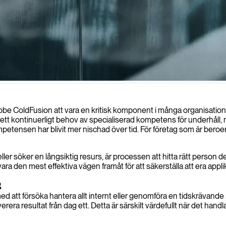
äddarsydda webbapplikationer med expertis inom denna mogna Adobe-plat
dobe ColdFusion att vara en kritisk komponent i många organisation
 ett kontinuerligt behov av specialiserad kompetens för underhåll, 
petensen har blivit mer nischad över tid. För företag som är bero
kt eller söker en långsiktig resurs, är processen att hitta rätt pers
 den mest effektiva vägen framåt för att säkerställa att era applikat
g
med att försöka hantera allt internt eller genomföra en tidskrävande
erera resultat från dag ett. Detta är särskilt värdefullt när det ha