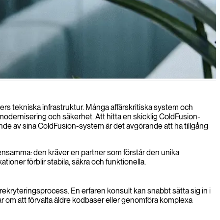
tform för affärskritiska system.
ers tekniska infrastruktur. Många affärskritiska system och
modernisering och säkerhet. Att hitta en skicklig ColdFusion-
ende av sina ColdFusion-system är det avgörande att ha tillgång
on densamma: den kräver en partner som förstår den unika
ioner förblir stabila, säkra och funktionella.
 rekryteringsprocess. En erfaren konsult kan snabbt sätta sig in i
ndlar om att förvalta äldre kodbaser eller genomföra komplexa