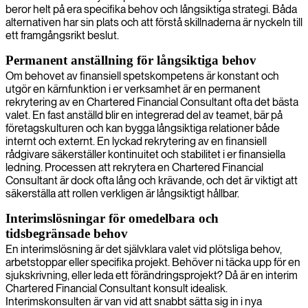
beror helt på era specifika behov och långsiktiga strategi. Båda
alternativen har sin plats och att förstå skillnaderna är nyckeln till
ett framgångsrikt beslut.
Permanent anställning för långsiktiga behov
Om behovet av finansiell spetskompetens är konstant och
utgör en kärnfunktion i er verksamhet är en permanent
rekrytering av en Chartered Financial Consultant ofta det bästa
valet. En fast anställd blir en integrerad del av teamet, bär på
företagskulturen och kan bygga långsiktiga relationer både
internt och externt. En lyckad rekrytering av en finansiell
rådgivare säkerställer kontinuitet och stabilitet i er finansiella
ledning. Processen att rekrytera en Chartered Financial
Consultant är dock ofta lång och krävande, och det är viktigt att
säkerställa att rollen verkligen är långsiktigt hållbar.
Interimslösningar för omedelbara och
tidsbegränsade behov
En interimslösning är det självklara valet vid plötsliga behov,
arbetstoppar eller specifika projekt. Behöver ni täcka upp för en
sjukskrivning, eller leda ett förändringsprojekt? Då är en interim
Chartered Financial Consultant konsult idealisk.
Interimskonsulten är van vid att snabbt sätta sig in i nya