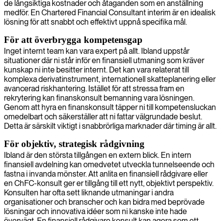
de långsiktiga kostnader och åtaganden som en anställning
medför. En Chartered Financial Consultant interim är en idealisk
lösning för att snabbt och effektivt uppnå specifika mål.
För att överbrygga kompetensgap
Inget internt team kan vara expert på allt. Ibland uppstår
situationer där ni står inför en finansiell utmaning som kräver
kunskap ni inte besitter internt. Det kan vara relaterat till
komplexa derivatinstrument, internationell skatteplanering eller
avancerad riskhantering. Istället för att stressa fram en
rekrytering kan finanskonsult bemanning vara lösningen.
Genom att hyra en finanskonsult täpper ni till kompetensluckan
omedelbart och säkerställer att ni fattar välgrundade beslut.
Detta är särskilt viktigt i snabbrörliga marknader där timing är allt.
För objektiv, strategisk rådgivning
Ibland är den största tillgången en extern blick. En intern
finansiell avdelning kan omedvetet utveckla tunnelseende och
fastna i invanda mönster. Att anlita en finansiell rådgivare eller
en ChFC-konsult ger er tillgång till ett nytt, objektivt perspektiv.
Konsulten har ofta sett liknande utmaningar i andra
organisationer och branscher och kan bidra med beprövade
lösningar och innovativa idéer som ni kanske inte hade
övervägt. En finansiell rådgivare konsult kan agera som ett