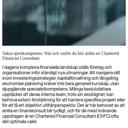
Kvalificerad finansiell rådgivning
Säkra spetskompetens: När och varför du bör anlita en Chartered
Financial Consultant
Våra expertcertifierade finanskonsulter tillhandahåller strategiska
lösningar inom ekonomisk planering för att maximera tillväxt och
I dagens komplexa finansiella landskap ställs företag och
säkra ditt företags ekonomiska hälsa.
organisationer inför ständigt nya utmaningar. Att navigera rätt
inom investeringsstrategier, kapitalförvaltning och långsiktig
ekonomisk planering kräver inte bara generell kunskap, utan
djupgående specialistkompetens. Många beslutsfattare
upptäcker att deras interna team, trots sin skicklighet, kan
behöva extern förstärkning för att hantera specifika projekt eller
för att få ett objektivt utifrånperspektiv. Det är här behovet av att
anlita en finanskonsult blir tydligt, och för de mest krävande
uppdragen är en Chartered Financial Consultant (ChFC) ofta
det optimala valet.