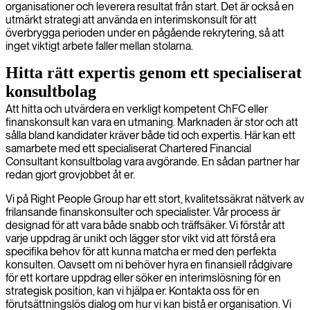
organisationer och leverera resultat från start. Det är också en
utmärkt strategi att använda en interimskonsult för att
överbrygga perioden under en pågående rekrytering, så att
inget viktigt arbete faller mellan stolarna.
Hitta rätt expertis genom ett specialiserat
konsultbolag
Att hitta och utvärdera en verkligt kompetent ChFC eller
finanskonsult kan vara en utmaning. Marknaden är stor och att
sålla bland kandidater kräver både tid och expertis. Här kan ett
samarbete med ett specialiserat Chartered Financial
Consultant konsultbolag vara avgörande. En sådan partner har
redan gjort grovjobbet åt er.
Vi på Right People Group har ett stort, kvalitetssäkrat nätverk av
frilansande finanskonsulter och specialister. Vår process är
designad för att vara både snabb och träffsäker. Vi förstår att
varje uppdrag är unikt och lägger stor vikt vid att förstå era
specifika behov för att kunna matcha er med den perfekta
konsulten. Oavsett om ni behöver hyra en finansiell rådgivare
för ett kortare uppdrag eller söker en interimslösning för en
strategisk position, kan vi hjälpa er. Kontakta oss för en
förutsättningslös dialog om hur vi kan bistå er organisation. Vi