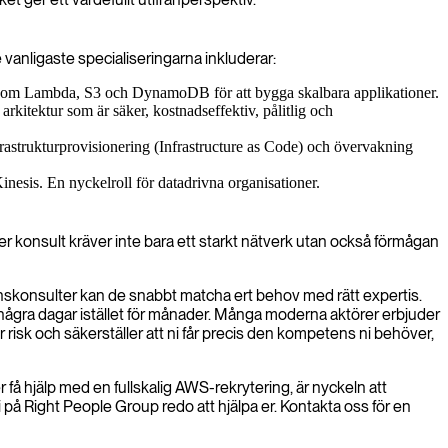
 vanligaste specialiseringarna inkluderar:
er som Lambda, S3 och DynamoDB för att bygga skalbara applikationer.
kitektur som är säker, kostnadseffektiv, pålitlig och
frastrukturprovisionering (Infrastructure as Code) och övervakning
nesis. En nyckelroll för datadrivna organisationer.
r konsult kräver inte bara ett starkt nätverk utan också förmågan
anskonsulter kan de snabbt matcha ert behov med rätt expertis.
 några dagar istället för månader. Många moderna aktörer erbjuder
 risk och säkerställer att ni får precis den kompetens ni behöver,
r få hjälp med en fullskalig AWS-rekrytering, är nyckeln att
på Right People Group redo att hjälpa er. Kontakta oss för en