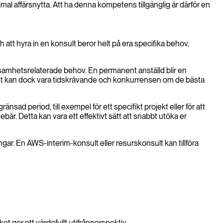
imal affärsnytta. Att ha denna kompetens tillgänglig är därför en
att hyra in en konsult beror helt på era specifika behov,
erksamhetsrelaterade behov. En permanent anställd blir en
ist kan dock vara tidskrävande och konkurrensen om de bästa
ad period, till exempel för ett specifikt projekt eller för att
bär. Detta kan vara ett effektivt sätt att snabbt utöka er
ar. En AWS-interim-konsult eller resurskonsult kan tillföra
ket ger ett värdefullt utifrånperspektiv.