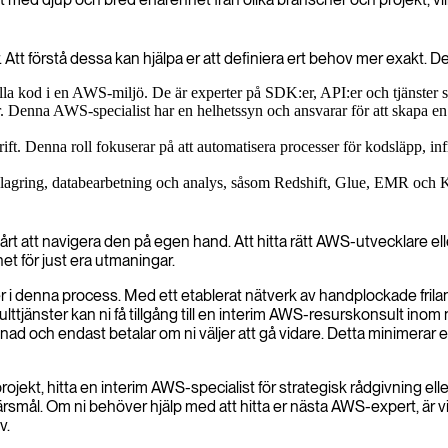
 Att förstå dessa kan hjälpa er att definiera ert behov mer exakt. De
hålla kod i en AWS-miljö. De är experter på SDK:er, API:er och tjänst
Denna AWS-specialist har en helhetssyn och ansvarar för att skapa en ar
ft. Denna roll fokuserar på att automatisera processer för kodsläpp, in
alagring, databearbetning och analys, såsom Redshift, Glue, EMR och Ki
t att navigera den på egen hand. Att hitta rätt AWS-utvecklare elle
t för just era utmaningar.
r i denna process. Med ett etablerat nätverk av handplockade fril
tjänster kan ni få tillgång till en interim AWS-resurskonsult inom
d och endast betalar om ni väljer att gå vidare. Detta minimerar er
ojekt, hitta en interim AWS-specialist för strategisk rådgivning elle
mål. Om ni behöver hjälp med att hitta er nästa AWS-expert, är vi 
v.