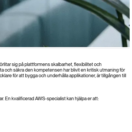
vitet och tillförlitlighet.
itar sig på plattformens skalbarhet, flexibilitet och
 hitta och säkra den kompetensen har blivit en kritisk utmaning för
re för att bygga och underhålla applikationer, är tillgången till
r. En kvalificerad AWS-specialist kan hjälpa er att: