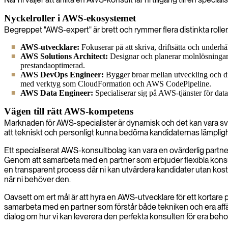
Nyckelroller i AWS-ekosystemet
Begreppet "AWS-expert" är brett och rymmer flera distinkta roller.
AWS-utvecklare:
Fokuserar på att skriva, driftsätta och under
AWS Solutions Architect:
Designar och planerar molnlösningar. 
prestandaoptimerad.
AWS DevOps Engineer:
Bygger broar mellan utveckling och dri
med verktyg som CloudFormation och AWS CodePipeline.
AWS Data Engineer:
Specialiserar sig på AWS-tjänster för dat
Vägen till rätt AWS-kompetens
Marknaden för AWS-specialister är dynamisk och det kan vara svår
att tekniskt och personligt kunna bedöma kandidaternas lämplighe
Ett specialiserat AWS-konsultbolag kan vara en ovärderlig partne
Genom att samarbeta med en partner som erbjuder flexibla konsult
en transparent process där ni kan utvärdera kandidater utan kostna
när ni behöver den.
Oavsett om ert mål är att hyra en AWS-utvecklare för ett kortare pr
samarbeta med en partner som förstår både tekniken och era affärs
dialog om hur vi kan leverera den perfekta konsulten för era beho