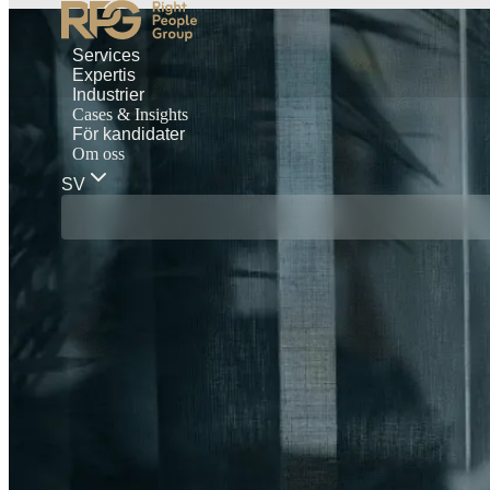
Services
Expertis
Industrier
Cases & Insights
För kandidater
Om oss
SV