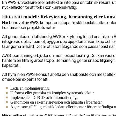
En AWS-utvecklare eller arkitekt är inte bara en teknisk resurs, ut
nyckelfaktor för att förbli konkurrenskraftig.
Hitta rätt modell: Rekrytering, bemanning eller kons
När behovet av AWS-kompetens uppstår står beslutsfattare inför fl
tidsramar och projektets natur.
Att genomföra en fullständig AWS-rekrytering för att anställa en A
integrerad del av teamet, bygger upp djup domänkunskap och bidr
talangerna är hård. Det är ett stort åtagande som passar bäst när 
AWS-bemanning erbjuder en mer flexibel lösning. Det kan vara ett u
hantera en tillfällig arbetstopp. Bemanning ger er snabb tillgång 
kapacitet.
Att hyra in en AWS-konsult är ofta den snabbaste och mest effekt
omedelbar expertis för att:
Leda en molnmigrering.
Utforma eller granska en komplex systemarkitektur.
Implementera CI/CD och automatisering.
Genomföra en säkerhetsrevision och åtgärda sårbarheter.
Agera som tillfällig teknisk ledare eller mentor för ert befintliga 
När ni väljer att anlita en AWS-konsult får ni tillgång till en specia