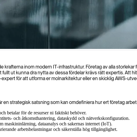
 sig i att hantera och optimera din molninfrastruktur för maximal effekti
fterna inom modern IT-infrastruktur. Företag av alla storlekar förl
tt fullt ut kunna dra nytta av dessa fördelar krävs rätt expertis. Att
rt för att utforma er molnarkitektur eller en skicklig AWS-utveckla
är en strategisk satsning som kan omdefiniera hur ert företag arbeta
h betalar för de resurser ni faktiskt behöver.
ntitets- och åtkomsthantering, dataskydd och nätverkskonfiguration.
m maskininlärning, dataanalys och sakernas internet (IoT).
erande arbetsbelastningar och säkerställa hög tillgänglighet.