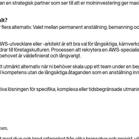
an en strategisk partner som ser till att er molninvestering ger max
ult?
era alternativ. Valet mellan permanent anställning, bemanning och 
WS-utvecklare eller -arkitekt är ett bra val för långsiktiga, kärnv
ar till företagskulturen. Processen att rekrytera en AWS-special
behovet är väldefinierat och långvarigt.
tmärkt alternativ när ni behöver skala upp ett team under en begräns
till kompetens utan de långsiktiga åtaganden som en anställning inne
iva lösningen för specifika, komplexa eller tidsbegränsade utmaning
team.
list med djup och bred erfarenhet från olika branscher och projekt, vil