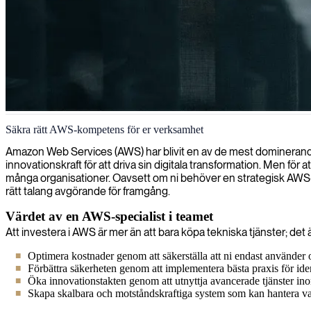
AWS SysOps-administration
Säkra rätt AWS-kompetens för er verksamhet
Vi tillhandahåller AWS-certifierade SysOps-administratörer som utmärker
Amazon Web Services (AWS) har blivit en av de mest dominerande kra
innovationskraft för att driva sin digitala transformation. Men för a
många organisationer. Oavsett om ni behöver en strategisk AWS-expe
rätt talang avgörande för framgång.
Värdet av en AWS-specialist i teamet
Att investera i AWS är mer än att bara köpa tekniska tjänster; det 
Optimera kostnader genom att säkerställa att ni endast använder oc
Förbättra säkerheten genom att implementera bästa praxis för ide
Öka innovationstakten genom att utnyttja avancerade tjänster ino
Skapa skalbara och motståndskraftiga system som kan hantera vari