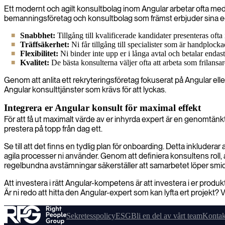
Ett modernt och agilt konsultbolag inom Angular arbetar ofta med e
bemanningsföretag och konsultbolag som främst erbjuder sina e
Snabbhet:
Tillgång till kvalificerade kandidater presenteras oft
Träffsäkerhet:
Ni får tillgång till specialister som är handplocka
Flexibilitet:
Ni binder inte upp er i långa avtal och betalar endast
Kvalitet:
De bästa konsulterna väljer ofta att arbeta som frilansar
Genom att anlita ett rekryteringsföretag fokuserat på Angular elle
Angular konsulttjänster som krävs för att lyckas.
Integrera er Angular konsult för maximal effekt
För att få ut maximalt värde av er inhyrda expert är en genomtänk
prestera på topp från dag ett.
Se till att det finns en tydlig plan för onboarding. Detta inkludera
agila processer ni använder. Genom att definiera konsultens rol
regelbundna avstämningar säkerställer att samarbetet löper smidig
Att investera i rätt Angular-kompetens är att investera i er produkts
Är ni redo att hitta den Angular-expert som kan lyfta ert projekt? 
Sekretesspolicy
ESG
Bli en del av vårt team
Kontak