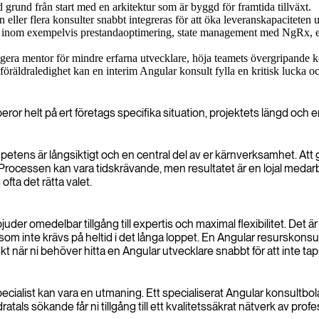
id grund från start med en arkitektur som är byggd för framtida tillväxt.
eller flera konsulter snabbt integreras för att öka leveranskapaciteten 
p inom exempelvis prestandaoptimering, state management med NgRx, e
gera mentor för mindre erfarna utvecklare, höja teamets övergripande ko
föräldraledighet kan en interim Angular konsult fylla en kritisk lucka och
beror helt på ert företags specifika situation, projektets längd och e
etens är långsiktigt och en central del av er kärnverksamhet. Att 
. Processen kan vara tidskrävande, men resultatet är en lojal meda
ofta det rätta valet.
uder omedelbar tillgång till expertis och maximal flexibilitet. Det ä
 som inte krävs på heltid i det långa loppet. En Angular resurskonsu
t när ni behöver hitta en Angular utvecklare snabbt för att inte tapp
specialist kan vara en utmaning. Ett specialiserat Angular konsultb
dratals sökande får ni tillgång till ett kvalitetssäkrat nätverk av prof