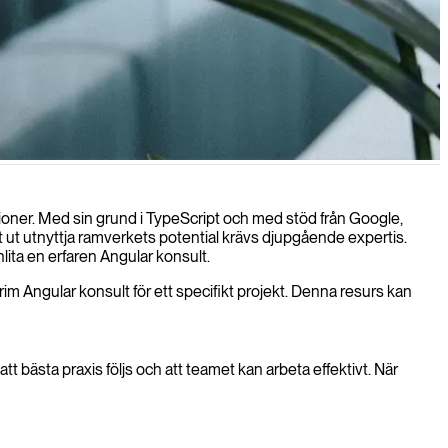
rhet och exceptionella användarupplevelser.
ioner. Med sin grund i TypeScript och med stöd från Google,
llt ut utnyttja ramverkets potential krävs djupgående expertis.
lita en erfaren Angular konsult.
erim Angular konsult för ett specifikt projekt. Denna resurs kan
tt bästa praxis följs och att teamet kan arbeta effektivt. När