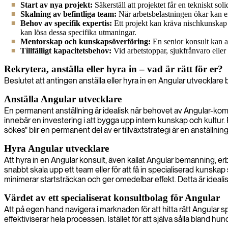
Start av nya projekt:
Säkerställ att projektet får en tekniskt sol
Skalning av befintliga team:
När arbetsbelastningen ökar kan en 
Behov av specifik expertis:
Ett projekt kan kräva nischkunska
kan lösa dessa specifika utmaningar.
Mentorskap och kunskapsöverföring:
En senior konsult kan a
Tillfälligt kapacitetsbehov:
Vid arbetstoppar, sjukfrånvaro eller 
Rekrytera, anställa eller hyra in – vad är rätt för er?
Beslutet att antingen anställa eller hyra in en Angular utvecklare 
Anställa Angular utvecklare
En permanent anställning är idealisk när behovet av Angular-komp
innebär en investering i att bygga upp intern kunskap och kultur
sökes" blir en permanent del av er tillväxtstrategi är en anställning 
Hyra Angular utvecklare
Att hyra in en Angular konsult, även kallat Angular bemanning, erbj
snabbt skala upp ett team eller för att få in specialiserad kunskap
minimerar startsträckan och ger omedelbar effekt. Detta är idealisk
Värdet av ett specialiserat konsultbolag för Angular
Att på egen hand navigera i marknaden för att hitta rätt Angular 
effektiviserar hela processen. Istället för att själva sålla bland hun