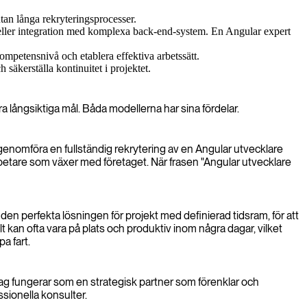
utan långa rekryteringsprocesser.
ller integration med komplexa back-end-system. En Angular expert
mpetensnivå och etablera effektiva arbetssätt.
 säkerställa kontinuitet i projektet.
ra långsiktiga mål. Båda modellerna har sina fördelar.
genomföra en fullständig rekrytering av en Angular utvecklare
rbetare som växer med företaget. När frasen "Angular utvecklare
r den perfekta lösningen för projekt med definierad tidsram, för att
lt kan ofta vara på plats och produktiv inom några dagar, vilket
a fart.
olag fungerar som en strategisk partner som förenklar och
essionella konsulter.