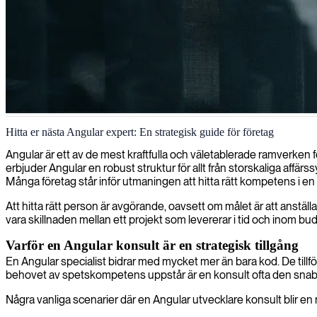
AngularJS-frontendsutveckling
Hitta er nästa Angular expert: En strategisk guide för företag
Vi levererar specialiserad AngularJS-utveckling för att omvandla din
Angular är ett av de mest kraftfulla och väletablerade ramverke
erbjuder Angular en robust struktur för allt från storskaliga affär
Många företag står inför utmaningen att hitta rätt kompetens i en
Att hitta rätt person är avgörande, oavsett om målet är att anställa
vara skillnaden mellan ett projekt som levererar i tid och inom b
Varför en Angular konsult är en strategisk tillgång
En Angular specialist bidrar med mycket mer än bara kod. De tillför 
behovet av spetskompetens uppstår är en konsult ofta den snabb
Några vanliga scenarier där en Angular utvecklare konsult blir en