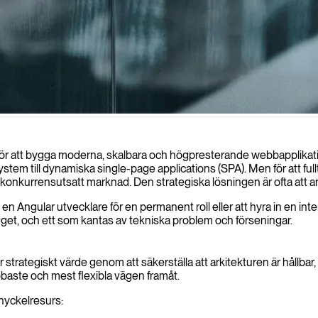
 digitala närvaro genom interaktiva webbapplikationer byggda för skalba
n för att bygga moderna, skalbara och högpresterande webbapplikat
ssystem till dynamiska single-page applications (SPA). Men för att fu
 konkurrensutsatt marknad. Den strategiska lösningen är ofta att an
 en Angular utvecklare för en permanent roll eller att hyra in en int
udget, och ett som kantas av tekniska problem och förseningar.
strategiskt värde genom att säkerställa att arkitekturen är hållbar, a
aste och mest flexibla vägen framåt.
 nyckelresurs: