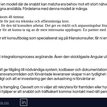
n modell där de snabbt kan matcha era behov mot ett stort nätverk a
gna anställda. Fördelarna med denna modell är många:
a inom 48 timmar.
de för just era tekniska och affärsmässiga krav.
 för den tid konsulten arbetar. Det ger en riskfri och anpassningsbar lös
e för att kunna ta sig an de mest intressanta uppdragen. En partner med et
r ett konsultbolag som specialiserat sig på frilanskonsulter, får ni
t integrationsprocess avgörande. Även den skickligaste Angular utv
r att ge tillgång till nödvändiga system, kodbaser och dokumentation. 
l, ansvarsområden och förväntade leveranser skapar ni en tydlighe
t och att er investering ger den avkastning ni förväntar er.
 framgång. Oavsett om ni väljer att rekrytera för framtiden eller hyra 
Vi hjälper er att snabbt och träffsäkert komma i kontakt med rätt pe
ta oss