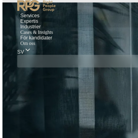
Services
Expertis
Industrier
Cases & Insights
För kandidater
Om oss
SV