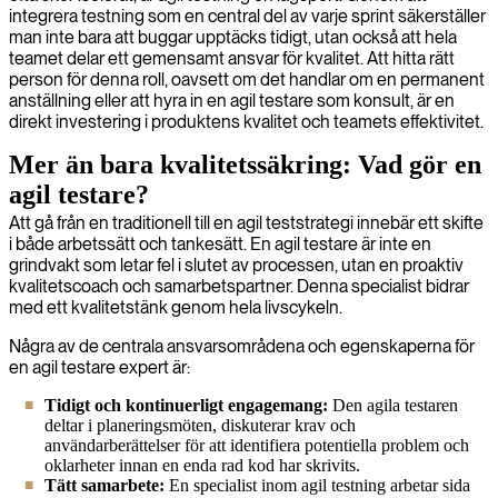
integrera testning som en central del av varje sprint säkerställer
man inte bara att buggar upptäcks tidigt, utan också att hela
teamet delar ett gemensamt ansvar för kvalitet. Att hitta rätt
person för denna roll, oavsett om det handlar om en permanent
anställning eller att hyra in en agil testare som konsult, är en
direkt investering i produktens kvalitet och teamets effektivitet.
Mer än bara kvalitetssäkring: Vad gör en
agil testare?
Att gå från en traditionell till en agil teststrategi innebär ett skifte
i både arbetssätt och tankesätt. En agil testare är inte en
grindvakt som letar fel i slutet av processen, utan en proaktiv
kvalitetscoach och samarbetspartner. Denna specialist bidrar
med ett kvalitetstänk genom hela livscykeln.
Några av de centrala ansvarsområdena och egenskaperna för
en agil testare expert är:
Tidigt och kontinuerligt engagemang:
Den agila testaren
deltar i planeringsmöten, diskuterar krav och
användarberättelser för att identifiera potentiella problem och
oklarheter innan en enda rad kod har skrivits.
Tätt samarbete:
En specialist inom agil testning arbetar sida