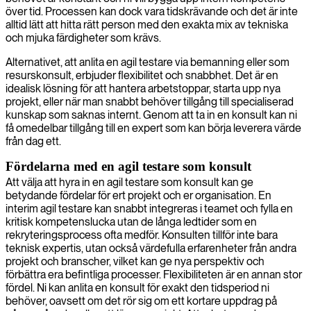
över tid. Processen kan dock vara tidskrävande och det är inte
alltid lätt att hitta rätt person med den exakta mix av tekniska
och mjuka färdigheter som krävs.
Alternativet, att anlita en agil testare via bemanning eller som
resurskonsult, erbjuder flexibilitet och snabbhet. Det är en
idealisk lösning för att hantera arbetstoppar, starta upp nya
projekt, eller när man snabbt behöver tillgång till specialiserad
kunskap som saknas internt. Genom att ta in en konsult kan ni
få omedelbar tillgång till en expert som kan börja leverera värde
från dag ett.
Fördelarna med en agil testare som konsult
Att välja att hyra in en agil testare som konsult kan ge
betydande fördelar för ert projekt och er organisation. En
interim agil testare kan snabbt integreras i teamet och fylla en
kritisk kompetenslucka utan de långa ledtider som en
rekryteringsprocess ofta medför. Konsulten tillför inte bara
teknisk expertis, utan också värdefulla erfarenheter från andra
projekt och branscher, vilket kan ge nya perspektiv och
förbättra era befintliga processer. Flexibiliteten är en annan stor
fördel. Ni kan anlita en konsult för exakt den tidsperiod ni
behöver, oavsett om det rör sig om ett kortare uppdrag på