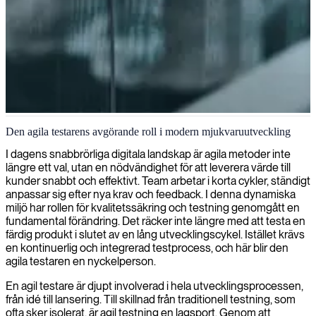
Agilt testande och kvalitetssäkring
Den agila testarens avgörande roll i modern mjukvaruutveckling
Vi erbjuder expertis inom agil testning för att säkerställa att din
I dagens snabbrörliga digitala landskap är agila metoder inte
mjukvaruutveckling levererar tillförlitliga produkter av hög kvalitet
längre ett val, utan en nödvändighet för att leverera värde till
som möter användarnas behov genom kontinuerlig validering och
kunder snabbt och effektivt. Team arbetar i korta cykler, ständigt
återkoppling.
anpassar sig efter nya krav och feedback. I denna dynamiska
miljö har rollen för kvalitetssäkring och testning genomgått en
fundamental förändring. Det räcker inte längre med att testa en
färdig produkt i slutet av en lång utvecklingscykel. Istället krävs
en kontinuerlig och integrerad testprocess, och här blir den
agila testaren en nyckelperson.
En agil testare är djupt involverad i hela utvecklingsprocessen,
från idé till lansering. Till skillnad från traditionell testning, som
ofta sker isolerat, är agil testning en lagsport. Genom att