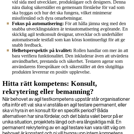
vid sida med utvecklare, produktägare och designers. Denna
nära dialog säkerställer en gemensam förståelse för vad som
ska byggas och hur det ska fungera, vilket minimerar
missförstånd och dyra omarbetningar.
Fokus på automatisering:
För att hålla jämna steg med den
snabba utvecklingstakten är testautomatisering avgörande. En
skicklig agil testkonsult designar, utvecklar och underhåller
automatiserade testfall som kan köras kontinuerligt för att ge
snabb feedback.
Helhetsperspektiv på kvalitet:
Rollen handlar om mer än att
bara verifiera funktionalitet. Den inkluderar även att utvärdera
användbarhet, prestanda och säkerhet. Testaren agerar som
användarens förespråkare och säkerställer att den slutgiltiga
produkten levererar en positiv upplevelse.
Hitta rätt kompetens: Konsult,
rekrytering eller bemanning?
När behovet av agil testkompetens uppstår står organisationer
ofta inför ett val: ska vi anställa en agil testare permanent, eller
ska vi hyra in en konsult för en specifik period? Båda
alternativen har sina fördelar, och det bästa valet beror på er
unika situation, projektets längd och era långsiktiga mål. En
permanent rekrytering av en agil testare kan vara rätt väg om
behovet är konstant och ni vill bygga upp intern kompetens