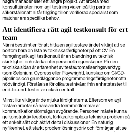
några månader eller ett längre projekt. Att arbeta med
konsulttjänster inom agil testning via en pålitlig partner
säkerställer att ni får tillgång till en verifierad specialist som
matchar era specifika behov.
Att identifiera rätt agil testkonsult för ert
team
När ni bestämt er för att hitta en agil testare är det viktigt att se
bortom bara en lista av tekniska färdigheter på ett CV. En
framgångsrik agil testkonsult är en blandning av teknisk
skicklighet och starka interpersonella egenskaper. På den
tekniska sidan är erfarenhet av testautomatiseringsverktyg
(som Selenium, Cypress eller Playwright), kunskap om CI/CD-
pipelines och grundläggande programmeringsfärdigheter ofta
nödvändigt. Förståelse för olika testnivåer, från enhetstester till
end-to-end-tester, är också centralt.
Minst lika viktiga är de mjuka färdigheterna. Eftersom en agil
testare arbetar så nära andra teammedlemmar är
kommunikationsförmågan avgörande. Personen måste kunna
ge konstruktiv feedback, förklara komplexa tekniska problem på
ett enkelt sätt och aktivt delta i diskussioner. En naturlig
nyfikenhet, ett starkt problemlösningsdriv och förmågan att se