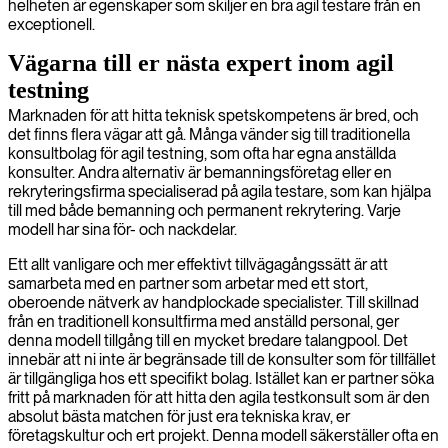
helheten är egenskaper som skiljer en bra agil testare från en
exceptionell.
Vägarna till er nästa expert inom agil
testning
Marknaden för att hitta teknisk spetskompetens är bred, och
det finns flera vägar att gå. Många vänder sig till traditionella
konsultbolag för agil testning, som ofta har egna anställda
konsulter. Andra alternativ är bemanningsföretag eller en
rekryteringsfirma specialiserad på agila testare, som kan hjälpa
till med både bemanning och permanent rekrytering. Varje
modell har sina för- och nackdelar.
Ett allt vanligare och mer effektivt tillvägagångssätt är att
samarbeta med en partner som arbetar med ett stort,
oberoende nätverk av handplockade specialister. Till skillnad
från en traditionell konsultfirma med anställd personal, ger
denna modell tillgång till en mycket bredare talangpool. Det
innebär att ni inte är begränsade till de konsulter som för tillfället
är tillgängliga hos ett specifikt bolag. Istället kan er partner söka
fritt på marknaden för att hitta den agila testkonsult som är den
absolut bästa matchen för just era tekniska krav, er
företagskultur och ert projekt. Denna modell säkerställer ofta en