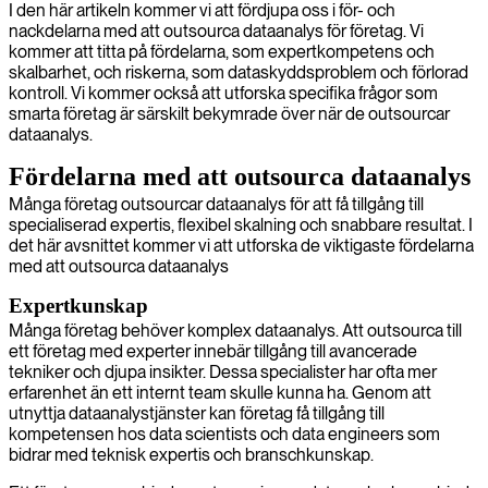
I den här artikeln kommer vi att fördjupa oss i för- och
nackdelarna med att outsourca dataanalys för företag. Vi
kommer att titta på fördelarna, som expertkompetens och
skalbarhet, och riskerna, som dataskyddsproblem och förlorad
kontroll. Vi kommer också att utforska specifika frågor som
smarta företag är särskilt bekymrade över när de outsourcar
dataanalys.
Fördelarna med att outsourca dataanalys
Många företag outsourcar dataanalys för att få tillgång till
specialiserad expertis, flexibel skalning och snabbare resultat. I
det här avsnittet kommer vi att utforska de viktigaste fördelarna
med att outsourca dataanalys
Expertkunskap
Många företag behöver komplex dataanalys. Att outsourca till
ett företag med experter innebär tillgång till avancerade
tekniker och djupa insikter. Dessa specialister har ofta mer
erfarenhet än ett internt team skulle kunna ha. Genom att
utnyttja dataanalystjänster kan företag få tillgång till
kompetensen hos data scientists och data engineers som
bidrar med teknisk expertis och branschkunskap.