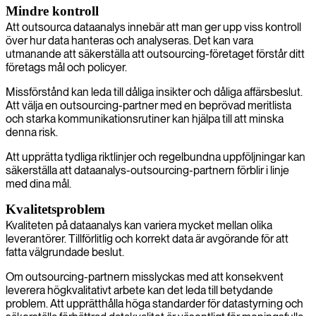
Mindre kontroll
Att outsourca dataanalys innebär att man ger upp viss kontroll
över hur data hanteras och analyseras. Det kan vara
utmanande att säkerställa att outsourcing-företaget förstår ditt
företags mål och policyer.
Missförstånd kan leda till dåliga insikter och dåliga affärsbeslut.
Att välja en outsourcing-partner med en beprövad meritlista
och starka kommunikationsrutiner kan hjälpa till att minska
denna risk.
Att upprätta tydliga riktlinjer och regelbundna uppföljningar kan
säkerställa att dataanalys-outsourcing-partnern förblir i linje
med dina mål.
Kvalitetsproblem
Kvaliteten på dataanalys kan variera mycket mellan olika
leverantörer. Tillförlitlig och korrekt data är avgörande för att
fatta välgrundade beslut.
Om outsourcing-partnern misslyckas med att konsekvent
leverera högkvalitativt arbete kan det leda till betydande
problem. Att upprätthålla höga standarder för datastyrning och