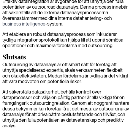
Effektiv dataintegration är avgörande för att utnyttja den fulla
potentialen av outsourcad dataanalys. Denna process innebär
att säkerställa att de externa dataanalysprocesserna
överensstämmer med dina interna datahantering- och
business intelligence
-system.
Att etablera en robust dataanalysprocess som inkluderar
tydliga integrationsprotokoll kan hjälpa till att uppnå sömlösa
operationer och maximera fördelarna med outsourcing.
Slutsats
Outsourcing av dataanalys är ett smart sätt för företag att
utnyttja specialiserad expertis, skala verksamheten flexibelt
och öka effektiviteten. Medan fördelarna är tydliga är det viktigt
att vara medveten om potentiella risker.
Att säkerställa datasäkerhet, behålla kontroll över
dataprocesser och välja en pålitlig partner är alla viktiga för en
framgångsrik outsourcingrelation. Genom att noggrant hantera
dessa bekymmer kan företag få ut det mesta av outsourcing av
dataanalys för att driva bättre beslutsfattande och tillväxt, och
utnyttja den fulla potentialen av datavetenskap och prediktiv
analys.