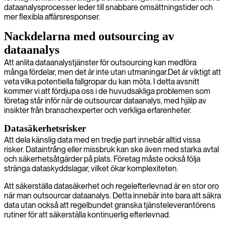
dataanalysprocesser leder till snabbare omsättningstider och
mer flexibla affärsresponser.
Nackdelarna med outsourcing av
dataanalys
Att anlita dataanalystjänster för outsourcing kan medföra
många fördelar, men det är inte utan utmaningar.Det är viktigt att
veta vilka potentiella fallgropar du kan möta. I detta avsnitt
kommer vi att fördjupa oss i de huvudsakliga problemen som
företag står inför när de outsourcar dataanalys, med hjälp av
insikter från branschexperter och verkliga erfarenheter.
Datasäkerhetsrisker
Att dela känslig data med en tredje part innebär alltid vissa
risker. Dataintrång eller missbruk kan ske även med starka avtal
och säkerhetsåtgärder på plats. Företag måste också följa
stränga dataskyddslagar, vilket ökar komplexiteten.
Att säkerställa datasäkerhet och regelefterlevnad är en stor oro
när man outsourcar dataanalys. Detta innebär inte bara att säkra
data utan också att regelbundet granska tjänsteleverantörens
rutiner för att säkerställa kontinuerlig efterlevnad.