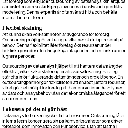
Ett företag som erbjuder outsourcing av dataanalys kan erbjuda
specialister som är skickliga på avancerad analys och prediktiv
modellering.Denna expertis är ofta svår att hitta och behålla
inom ett internt team.
Flexibel skalning
Att kunna skala verksamheten är avgörande för företag.
Outsourcing möjliggör enkel upp- eller nedskalning baserat på
behov. Denna flexibilitet låter företag öka resurser under
hektiska perioder utan långsiktiga åtaganden och minska under
lugnare perioder.
Outsourcing av dataanalys hjälper till att hantera datamängder
effektivt, vilket säkerställer optimal resursallokering. Företag
står ofta inför fluktuerande datamängder och projektbehov. En
outsourcingpartner ger flexibiliteten att snabbt justera resurser,
vilket gör det möjligt för företag att hantera varierande volymer
av data och analysbehov utan det ekonomiska åtagandet för ett
större internt team.
Fokusera på det ni gör bäst
Dataanalys förbrukar mycket tid och resurser. Outsourcing låter
interna team koncentrera sig på kärnverksamheter som driver
företaget, som innovation och kundservice, utan att fastna i