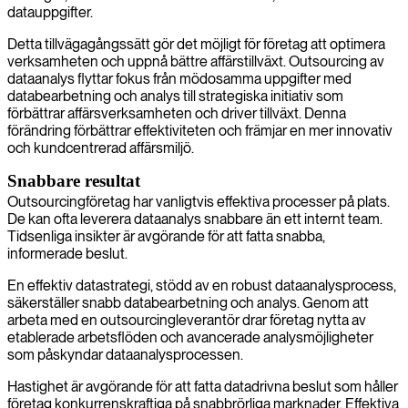
datauppgifter.
Detta tillvägagångssätt gör det möjligt för företag att optimera
verksamheten och uppnå bättre affärstillväxt. Outsourcing av
dataanalys flyttar fokus från mödosamma uppgifter med
databearbetning och analys till strategiska initiativ som
förbättrar affärsverksamheten och driver tillväxt. Denna
förändring förbättrar effektiviteten och främjar en mer innovativ
och kundcentrerad affärsmiljö.
Snabbare resultat
Outsourcingföretag har vanligtvis effektiva processer på plats.
De kan ofta leverera dataanalys snabbare än ett internt team.
Tidsenliga insikter är avgörande för att fatta snabba,
informerade beslut.
En effektiv datastrategi, stödd av en robust dataanalysprocess,
säkerställer snabb databearbetning och analys. Genom att
arbeta med en outsourcingleverantör drar företag nytta av
etablerade arbetsflöden och avancerade analysmöjligheter
som påskyndar dataanalysprocessen.
Hastighet är avgörande för att fatta datadrivna beslut som håller
företag konkurrenskraftiga på snabbrörliga marknader. Effektiva