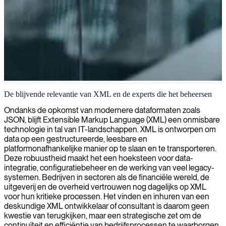
XML-systeemintegratie
De blijvende relevantie van XML en de experts die het beheersen
Wij bieden gespecialiseerde XML-expertise om complexe data-
Ondanks de opkomst van modernere dataformaten zoals
integratievraagstukken op te lossen en de functionaliteit van uw
JSON, blijft Extensible Markup Language (XML) een onmisbare
applicaties te verbeteren met gestructureerde dataoplossingen.
technologie in tal van IT-landschappen. XML is ontworpen om
data op een gestructureerde, leesbare en
platformonafhankelijke manier op te slaan en te transporteren.
Deze robuustheid maakt het een hoeksteen voor data-
integratie, configuratiebeheer en de werking van veel legacy-
systemen. Bedrijven in sectoren als de financiële wereld, de
uitgeverij en de overheid vertrouwen nog dagelijks op XML
voor hun kritieke processen. Het vinden en inhuren van een
deskundige XML ontwikkelaar of consultant is daarom geen
kwestie van terugkijken, maar een strategische zet om de
continuïteit en efficiëntie van bedrijfsprocessen te waarborgen.