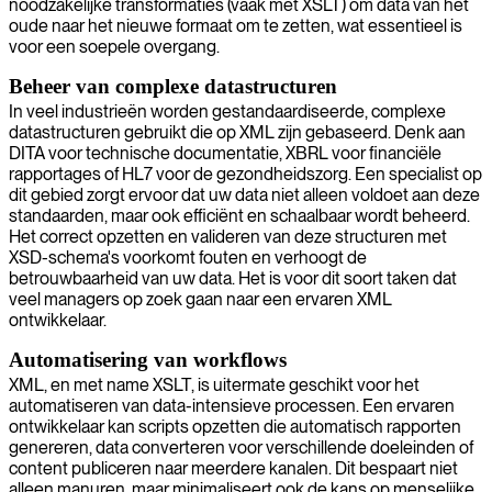
noodzakelijke transformaties (vaak met XSLT) om data van het
oude naar het nieuwe formaat om te zetten, wat essentieel is
voor een soepele overgang.
Beheer van complexe datastructuren
In veel industrieën worden gestandaardiseerde, complexe
datastructuren gebruikt die op XML zijn gebaseerd. Denk aan
DITA voor technische documentatie, XBRL voor financiële
rapportages of HL7 voor de gezondheidszorg. Een specialist op
dit gebied zorgt ervoor dat uw data niet alleen voldoet aan deze
standaarden, maar ook efficiënt en schaalbaar wordt beheerd.
Het correct opzetten en valideren van deze structuren met
XSD-schema's voorkomt fouten en verhoogt de
betrouwbaarheid van uw data. Het is voor dit soort taken dat
veel managers op zoek gaan naar een ervaren XML
ontwikkelaar.
Automatisering van workflows
XML, en met name XSLT, is uitermate geschikt voor het
automatiseren van data-intensieve processen. Een ervaren
ontwikkelaar kan scripts opzetten die automatisch rapporten
genereren, data converteren voor verschillende doeleinden of
content publiceren naar meerdere kanalen. Dit bespaart niet
alleen manuren, maar minimaliseert ook de kans op menselijke