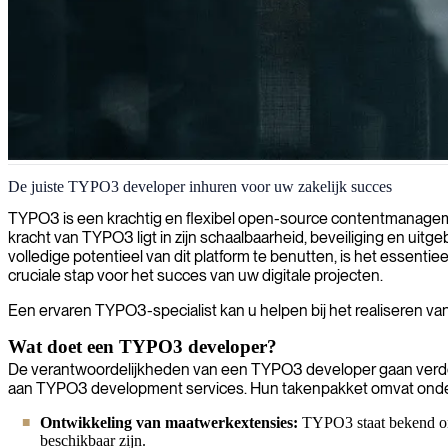
TYPO3 architectuur en contentbeheer
De juiste TYPO3 developer inhuren voor uw zakelijk succes
Wij verbinden bedrijven met bekwame TYPO3-architecten die schaalb
TYPO3 is een krachtig en flexibel open-source contentmanageme
kracht van TYPO3 ligt in zijn schaalbaarheid, beveiliging en uit
volledige potentieel van dit platform te benutten, is het essen
cruciale stap voor het succes van uw digitale projecten.
Een ervaren TYPO3-specialist kan u helpen bij het realiseren van
Wat doet een TYPO3 developer?
De verantwoordelijkheden van een TYPO3 developer gaan verder 
aan TYPO3 development services. Hun takenpakket omvat onde
Ontwikkeling van maatwerkextensies:
TYPO3 staat bekend om z
beschikbaar zijn.