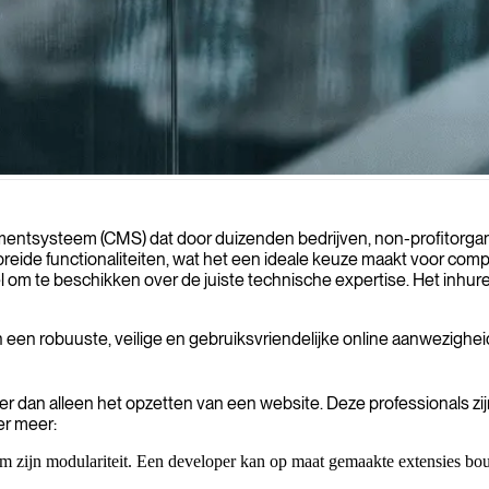
are, veilige contentmanagementsystemen ontwerpen en implementeren, 
ntsysteem (CMS) dat door duizenden bedrijven, non-profitorganis
gebreide functionaliteiten, wat het een ideale keuze maakt voor co
tieel om te beschikken over de juiste technische expertise. Het i
 een robuuste, veilige en gebruiksvriendelijke online aanwezigheid
dan alleen het opzetten van een website. Deze professionals zi
r meer:
ijn modulariteit. Een developer kan op maat gemaakte extensies bouwe