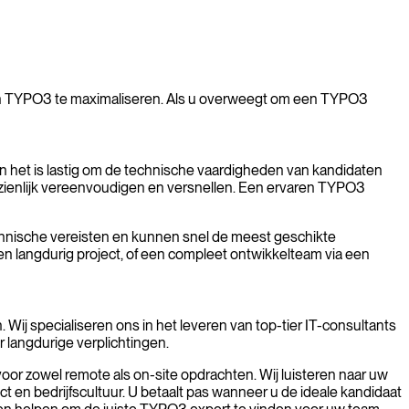
 in TYPO3 te maximaliseren. Als u overweegt om een TYPO3
n het is lastig om de technische vaardigheden van kandidaten
nzienlijk vereenvoudigen en versnellen. Een ervaren TYPO3
echnische vereisten en kunnen snel de meest geschikte
en langdurig project, of een compleet ontwikkelteam via een
. Wij specialiseren ons in het leveren van top-tier IT-consultants
r langdurige verplichtingen.
oor zowel remote als on-site opdrachten. Wij luisteren naar uw
t en bedrijfscultuur. U betaalt pas wanneer u de ideale kandidaat