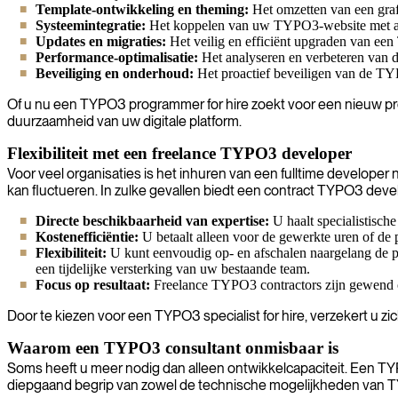
Template-ontwikkeling en theming:
Het omzetten van een graf
Systeemintegratie:
Het koppelen van uw TYPO3-website met and
Updates en migraties:
Het veilig en efficiënt upgraden van ee
Performance-optimalisatie:
Het analyseren en verbeteren van d
Beveiliging en onderhoud:
Het proactief beveiligen van de TYP
Of u nu een TYPO3 programmer for hire zoekt voor een nieuw proje
duurzaamheid van uw digitale platform.
Flexibiliteit met een freelance TYPO3 developer
Voor veel organisaties is het inhuren van een fulltime developer 
kan fluctueren. In zulke gevallen biedt een contract TYPO3 devel
Directe beschikbaarheid van expertise:
U haalt specialistisch
Kostenefficiëntie:
U betaalt alleen voor de gewerkte uren of de 
Flexibiliteit:
U kunt eenvoudig op- en afschalen naargelang de pr
een tijdelijke versterking van uw bestaande team.
Focus op resultaat:
Freelance TYPO3 contractors zijn gewend om 
Door te kiezen voor een TYPO3 specialist for hire, verzekert u z
Waarom een TYPO3 consultant onmisbaar is
Soms heeft u meer nodig dan alleen ontwikkelcapaciteit. Een TY
diepgaand begrip van zowel de technische mogelijkheden van TYP