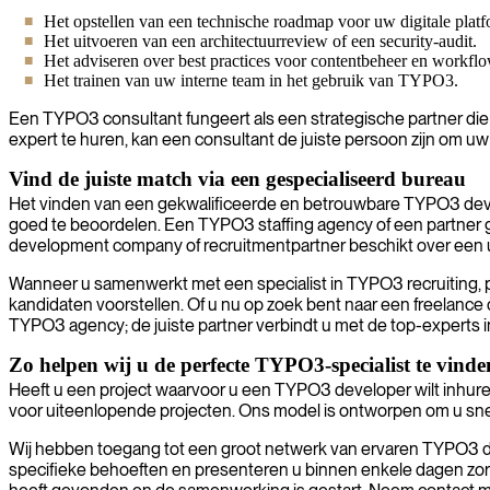
Het opstellen van een technische roadmap voor uw digitale platf
Het uitvoeren van een architectuurreview of een security-audit.
Het adviseren over best practices voor contentbeheer en workflo
Het trainen van uw interne team in het gebruik van TYPO3.
Een TYPO3 consultant fungeert als een strategische partner di
expert te huren, kan een consultant de juiste persoon zijn om uw 
Vind de juiste match via een gespecialiseerd bureau
Het vinden van een gekwalificeerde en betrouwbare TYPO3 develo
goed te beoordelen. Een TYPO3 staffing agency of een partner 
development company of recruitmentpartner beschikt over een u
Wanneer u samenwerkt met een specialist in TYPO3 recruiting, p
kandidaten voorstellen. Of u nu op zoek bent naar een freelance
TYPO3 agency; de juiste partner verbindt u met de top-experts i
Zo helpen wij u de perfecte TYPO3-specialist te vinde
Heeft u een project waarvoor u een TYPO3 developer wilt inhuren? W
voor uiteenlopende projecten. Ons model is ontworpen om u snel e
Wij hebben toegang tot een groot netwerk van ervaren TYPO3 deve
specifieke behoeften en presenteren u binnen enkele dagen zorgvu