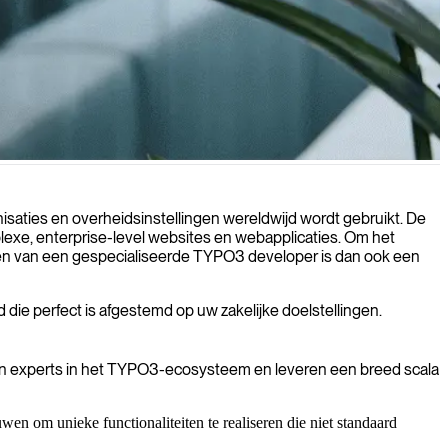
afgestemd op uw specifieke bedrijfsbehoeften.
aties en overheidsinstellingen wereldwijd wordt gebruikt. De
mplexe, enterprise-level websites en webapplicaties. Om het
nhuren van een gespecialiseerde TYPO3 developer is dan ook een
 die perfect is afgestemd op uw zakelijke doelstellingen.
jn experts in het TYPO3-ecosysteem en leveren een breed scala
n om unieke functionaliteiten te realiseren die niet standaard