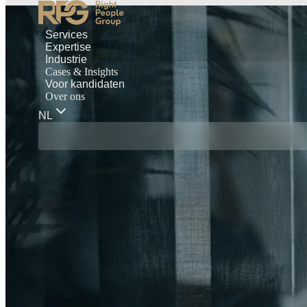
Services
Expertise
Industrie
Cases & Insights
Voor kandidaten
Over ons
NL