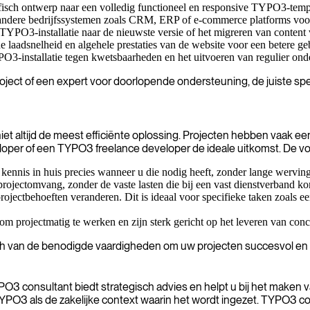
isch ontwerp naar een volledig functioneel en responsive TYPO3-templa
ere bedrijfssystemen zoals CRM, ERP of e-commerce platforms voor e
n TYPO3-installatie naar de nieuwste versie of het migreren van cont
e laadsnelheid en algehele prestaties van de website voor een betere g
O3-installatie tegen kwetsbaarheden en het uitvoeren van regulier on
ct of een expert voor doorlopende ondersteuning, de juiste specia
niet altijd de meest efficiënte oplossing. Projecten hebben vaak e
oper of een TYPO3 freelance developer de ideale uitkomst. De voor
e kennis in huis precies wanneer u die nodig heeft, zonder lange wervin
projectomvang, zonder de vaste lasten die bij een vast dienstverband k
ojectbehoeften veranderen. Dit is ideaal voor specifieke taken zoals e
projectmatig te werken en zijn sterk gericht op het leveren van concr
ich van de benodigde vaardigheden om uw projecten succesvol en ef
PO3 consultant biedt strategisch advies en helpt u bij het maken
O3 als de zakelijke context waarin het wordt ingezet. TYPO3 con