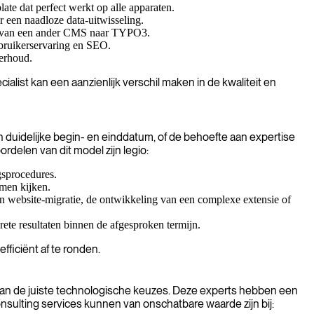
te dat perfect werkt op alle apparaten.
en naadloze data-uitwisseling.
ent van een ander CMS naar TYPO3.
ebruikerservaring en SEO.
derhoud.
list kan een aanzienlijk verschil maken in de kwaliteit en
en duidelijke begin- en einddatum, of de behoefte aan expertise
delen van dit model zijn legio:
gsprocedures.
omen kijken.
en website-migratie, de ontwikkeling van een complexe extensie of
ete resultaten binnen de afgesproken termijn.
ficiënt af te ronden.
 van de juiste technologische keuzes. Deze experts hebben een
sulting services kunnen van onschatbare waarde zijn bij: