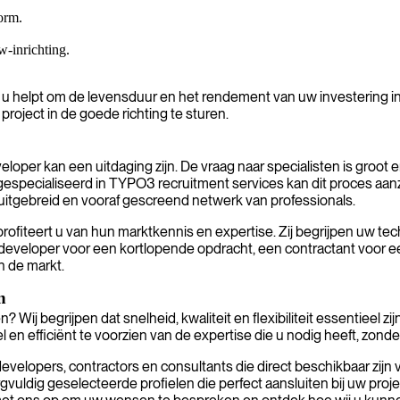
orm.
w-inrichting.
e u helpt om de levensduur en het rendement van uw investering
project in de goede richting te sturen.
per kan een uitdaging zijn. De vraag naar specialisten is groot e
gespecialiseerd in TYPO3 recruitment services kan dit proces aa
itgebreid en vooraf gescreend netwerk van professionals.
rofiteert u van hun marktkennis en expertise. Zij begrijpen uw t
 developer voor een kortlopende opdracht, een contractant voor e
n de markt.
n
ij begrijpen dat snelheid, kwaliteit en flexibiliteit essentieel zijn
n efficiënt te voorzien van de expertise die u nodig heeft, zonde
lopers, contractors en consultants die direct beschikbaar zijn v
ldig geselecteerde profielen die perfect aansluiten bij uw projec