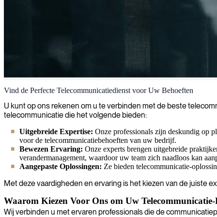
Telecommunicatie
Vind de Perfecte Telecommunicatiedienst voor Uw Behoeften
Wij leveren telecomexperts die zorgen voor optimale serviceprestatie
U kunt op ons rekenen om u te verbinden met de beste telecommu
telecommunicatie die het volgende bieden:
Uitgebreide Expertise:
Onze professionals zijn deskundig op p
voor de telecommunicatiebehoeften van uw bedrijf.
Bewezen Ervaring:
Onze experts brengen uitgebreide praktijker
verandermanagement, waardoor uw team zich naadloos kan aan
Aangepaste Oplossingen:
Ze bieden telecommunicatie-oplossinge
Met deze vaardigheden en ervaring is het kiezen van de juiste e
Waarom Kiezen Voor Ons om Uw Telecommunicatie-E
Wij verbinden u met ervaren professionals die de communicatiepr