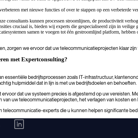
rbeteren met nieuwe functies of over te stappen op een verbeterde ver
e consultants kunnen processen stroomlijnen, de productiviteit verhogen
ities cruciaal is, bieden wij experts die gespecialiseerd zijn in veili
tiesystemen samen te voegen tot één gestroomlijnd platform, hebben o
, zorgen we ervoor dat uw telecommunicatieprojecten klaar zijn voo
ren met Expertconsulting?
an essentiële bedrijfsprocessen zoals IT-infrastructuur, klanteno
ig hulpmiddel dat in lijn is met uw bedrijfsdoelen en behoeften.
rvoor dat uw systeem precies is afgestemd op uw vereisten. Met de
en van uw telecommunicatieprojecten, het verlagen van kosten en
telecommunicatie-experts die u kunnen helpen significante bedri