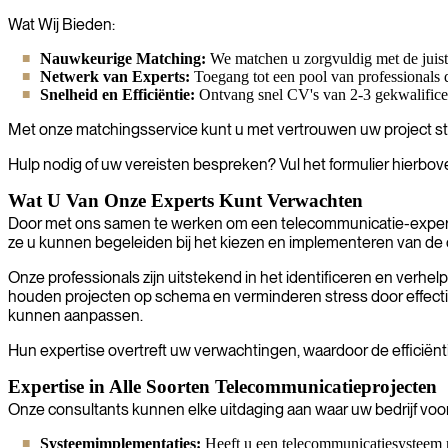
Wat Wij Bieden:
Nauwkeurige Matching:
We matchen u zorgvuldig met de juiste
Netwerk van Experts:
Toegang tot een pool van professionals d
Snelheid en Efficiëntie:
Ontvang snel CV's van 2-3 gekwalificee
Met onze matchingsservice kunt u met vertrouwen uw project star
Hulp nodig of uw vereisten bespreken? Vul het formulier hierbove
Wat U Van Onze Experts Kunt Verwachten
Door met ons samen te werken om een telecommunicatie-expert te 
ze u kunnen begeleiden bij het kiezen en implementeren van d
Onze professionals zijn uitstekend in het identificeren en verhe
houden projecten op schema en verminderen stress door effectief
kunnen aanpassen.
Hun expertise overtreft uw verwachtingen, waardoor de efficiënt
Expertise in Alle Soorten Telecommunicatieprojecten
Onze consultants kunnen elke uitdaging aan waar uw bedrijf voor 
Systeemimplementaties:
Heeft u een telecommunicatiesysteem n