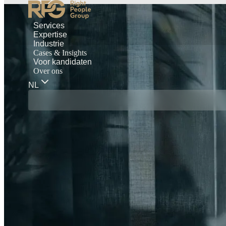
Services
Expertise
Industrie
Cases & Insights
Voor kandidaten
Over ons
NL