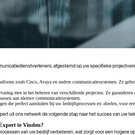
s en efficiënte netwerkoperaties, waardoor u een concurrentievoordeel
nicatiedienstverleners, afgestemd op uw specifieke projectverei
latforms zoals Cisco, Avaya en andere communicatiesystemen. Ze gebru
varing mee in het beheren van verschillende projecten. Ze garanderen e
passen aan nieuwe communicatiesystemen.
n die perfect aansluiten bij uw bedrijfsprocessen en -doelen, voor een
xpert uit ons netwerk de volgende stap naar het succes van uw te
xpert te Vinden?
ocessen van uw bedrijf verbeteren, wat zorgt voor een hogere oper