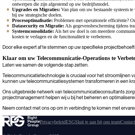
ontwerpen die zijn afgestemd op uw bedrijfsmodel.
Upgrades en Migraties:
Van plan om uw bestaande systeem te ve
bij uw strategische doelen.
Procesoptimalisatie:
Problemen met operationele efficiëntie? Onz
Datasecurity en Migratie:
Als gegevensbescherming tijdens trans
Systeemconsolidatie:
Als het uw doel is om meerdere communica
kosten te verlagen en de functionaliteit te verbeteren.
Door elke expert af te stemmen op uw specifieke projectbehoeften
Klaar om uw Telecommunicatie-Operations te Verbete
Laten we samen de volgende stap zetten.
Telecommunicatietechnologie is cruciaal voor het stroomlijnen v
kunnen uw telecommunicatiesystemen transformeren in een kracht
Ons uitgebreide netwerk van telecommunicatieconsultants zorgt e
projectmanagement helpen wij u bij het beheren en optimaliser
Neem contact met ons op om in verbinding te komen met ervaren 
Privacybeleid
ESG
Sluit je aan bij ons team
Contact