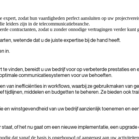
 expert, zodat hun vaardigheden perfect aansluiten op uw projectverei
ie leiders zijn in de telecommunicatiebranche.
rde contractanten, zodat u zonder onnodige vertragingen verder kunt 
ten, wetende dat u de juiste expertise bij de hand heeft.
n in.
vinden, bereidt u uw bedrijf voor op verbeterde prestaties en ef
e optimale communicatiesystemen voor uw behoeften.
lpen van inefficiënties in workflows, waarbij ze gebruikmaken van
 tijdlijnen, middelen en budgetten te beheren. Ze bieden ook trai
ie en winstgevendheid van uw bedrijf aanzienlijk toenemen en een
staat, of het nu gaat om een nieuwe implementatie, een upgrade of
odig dat vanaf de basis is opgebouwd of aangepast aan uw activiteite