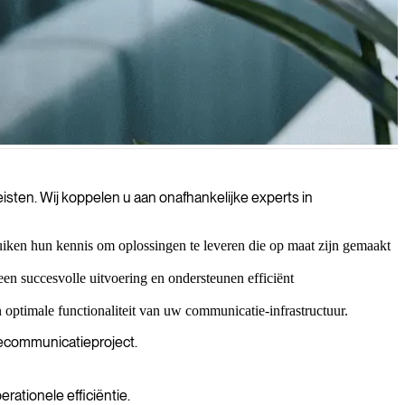
 behoudt in het voortdurend evoluerende telecommunicatielandschap.
sten. Wij koppelen u aan onafhankelijke experts in
iken hun kennis om oplossingen te leveren die op maat zijn gemaakt
en succesvolle uitvoering en ondersteunen efficiënt
 optimale functionaliteit van uw communicatie-infrastructuur.
lecommunicatieproject.
ationele efficiëntie.