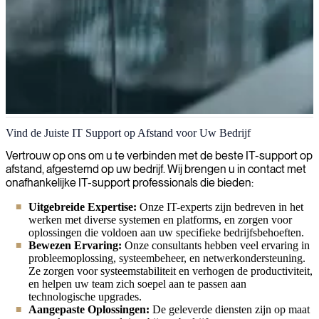
IT support
Vind de Juiste IT Support op Afstand voor Uw Bedrijf
Wij bieden deskundige IT-ondersteuning op afstand om ervoor te
Vertrouw op ons om u te verbinden met de beste IT-support op
zorgen dat uw systemen naadloos functioneren, zodat u zich kunt
afstand, afgestemd op uw bedrijf. Wij brengen u in contact met
concentreren op uw kernactiviteiten terwijl onze specialisten
onafhankelijke IT-support professionals die bieden:
technische uitdagingen efficiënt afhandelen.
Uitgebreide Expertise:
Onze IT-experts zijn bedreven in het
werken met diverse systemen en platforms, en zorgen voor
oplossingen die voldoen aan uw specifieke bedrijfsbehoeften.
Bewezen Ervaring:
Onze consultants hebben veel ervaring in
probleemoplossing, systeembeheer, en netwerkondersteuning.
Ze zorgen voor systeemstabiliteit en verhogen de productiviteit,
en helpen uw team zich soepel aan te passen aan
technologische upgrades.
Aangepaste Oplossingen:
De geleverde diensten zijn op maat