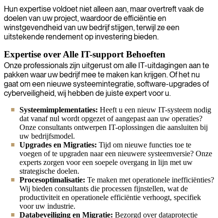
Hun expertise voldoet niet alleen aan, maar overtreft vaak de
doelen van uw project, waardoor de efficiëntie en
winstgevendheid van uw bedrijf stijgen, terwijl ze een
uitstekende rendement op investering bieden.
Expertise over Alle IT-support Behoeften
Onze professionals zijn uitgerust om alle IT-uitdagingen aan te
pakken waar uw bedrijf mee te maken kan krijgen. Of het nu
gaat om een nieuwe systeemintegratie, software-upgrades of
cyberveiligheid, wij hebben de juiste expert voor u.
Systeemimplementaties:
Heeft u een nieuw IT-systeem nodig
dat vanaf nul wordt opgezet of aangepast aan uw operaties?
Onze consultants ontwerpen IT-oplossingen die aansluiten bij
uw bedrijfsmodel.
Upgrades en Migraties:
Tijd om nieuwe functies toe te
voegen of te upgraden naar een nieuwere systeemversie? Onze
experts zorgen voor een soepele overgang in lijn met uw
strategische doelen.
Procesoptimalisatie:
Te maken met operationele inefficiënties?
Wij bieden consultants die processen fijnstellen, wat de
productiviteit en operationele efficiëntie verhoogt, specifiek
voor uw industrie.
Databeveiliging en Migratie:
Bezorgd over dataprotectie