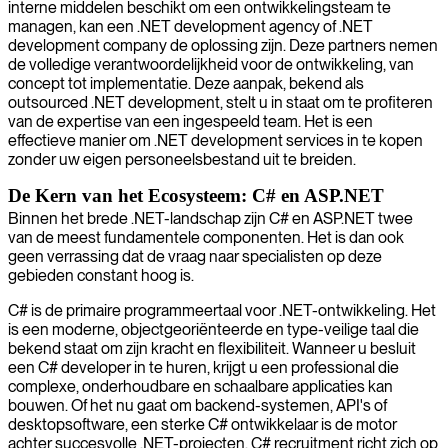
interne middelen beschikt om een ontwikkelingsteam te
managen, kan een .NET development agency of .NET
development company de oplossing zijn. Deze partners nemen
de volledige verantwoordelijkheid voor de ontwikkeling, van
concept tot implementatie. Deze aanpak, bekend als
outsourced .NET development, stelt u in staat om te profiteren
van de expertise van een ingespeeld team. Het is een
effectieve manier om .NET development services in te kopen
zonder uw eigen personeelsbestand uit te breiden.
De Kern van het Ecosysteem: C# en ASP.NET
Binnen het brede .NET-landschap zijn C# en ASP.NET twee
van de meest fundamentele componenten. Het is dan ook
geen verrassing dat de vraag naar specialisten op deze
gebieden constant hoog is.
C# is de primaire programmeertaal voor .NET-ontwikkeling. Het
is een moderne, objectgeoriënteerde en type-veilige taal die
bekend staat om zijn kracht en flexibiliteit. Wanneer u besluit
een C# developer in te huren, krijgt u een professional die
complexe, onderhoudbare en schaalbare applicaties kan
bouwen. Of het nu gaat om backend-systemen, API's of
desktopsoftware, een sterke C# ontwikkelaar is de motor
achter succesvolle .NET-projecten. C# recruitment richt zich op