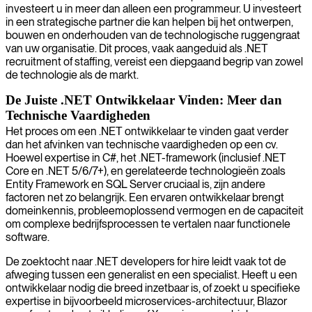
investeert u in meer dan alleen een programmeur. U investeert
in een strategische partner die kan helpen bij het ontwerpen,
bouwen en onderhouden van de technologische ruggengraat
van uw organisatie. Dit proces, vaak aangeduid als .NET
recruitment of staffing, vereist een diepgaand begrip van zowel
de technologie als de markt.
De Juiste .NET Ontwikkelaar Vinden: Meer dan
Technische Vaardigheden
Het proces om een .NET ontwikkelaar te vinden gaat verder
dan het afvinken van technische vaardigheden op een cv.
Hoewel expertise in C#, het .NET-framework (inclusief .NET
Core en .NET 5/6/7+), en gerelateerde technologieën zoals
Entity Framework en SQL Server cruciaal is, zijn andere
factoren net zo belangrijk. Een ervaren ontwikkelaar brengt
domeinkennis, probleemoplossend vermogen en de capaciteit
om complexe bedrijfsprocessen te vertalen naar functionele
software.
De zoektocht naar .NET developers for hire leidt vaak tot de
afweging tussen een generalist en een specialist. Heeft u een
ontwikkelaar nodig die breed inzetbaar is, of zoekt u specifieke
expertise in bijvoorbeeld microservices-architectuur, Blazor