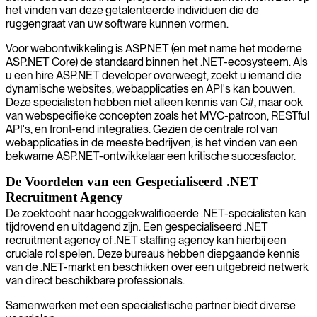
het vinden van deze getalenteerde individuen die de
ruggengraat van uw software kunnen vormen.
Voor webontwikkeling is ASP.NET (en met name het moderne
ASP.NET Core) de standaard binnen het .NET-ecosysteem. Als
u een hire ASP.NET developer overweegt, zoekt u iemand die
dynamische websites, webapplicaties en API's kan bouwen.
Deze specialisten hebben niet alleen kennis van C#, maar ook
van webspecifieke concepten zoals het MVC-patroon, RESTful
API's, en front-end integraties. Gezien de centrale rol van
webapplicaties in de meeste bedrijven, is het vinden van een
bekwame ASP.NET-ontwikkelaar een kritische succesfactor.
De Voordelen van een Gespecialiseerd .NET
Recruitment Agency
De zoektocht naar hooggekwalificeerde .NET-specialisten kan
tijdrovend en uitdagend zijn. Een gespecialiseerd .NET
recruitment agency of .NET staffing agency kan hierbij een
cruciale rol spelen. Deze bureaus hebben diepgaande kennis
van de .NET-markt en beschikken over een uitgebreid netwerk
van direct beschikbare professionals.
Samenwerken met een specialistische partner biedt diverse