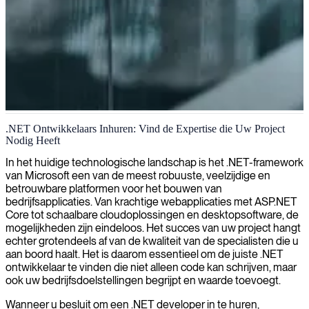
.NET architectuur en systeemontwerp
.NET Ontwikkelaars Inhuren: Vind de Expertise die Uw Project
Nodig Heeft
Wij leveren .NET-architecten die schaalbare, enterprise-grade
softwarearchitecturen ontwerpen en implementeren die aansluiten bij
In het huidige technologische landschap is het .NET-framework
uw zakelijke doelstellingen.
van Microsoft een van de meest robuuste, veelzijdige en
betrouwbare platformen voor het bouwen van
bedrijfsapplicaties. Van krachtige webapplicaties met ASP.NET
Core tot schaalbare cloudoplossingen en desktopsoftware, de
mogelijkheden zijn eindeloos. Het succes van uw project hangt
echter grotendeels af van de kwaliteit van de specialisten die u
aan boord haalt. Het is daarom essentieel om de juiste .NET
ontwikkelaar te vinden die niet alleen code kan schrijven, maar
ook uw bedrijfsdoelstellingen begrijpt en waarde toevoegt.
Wanneer u besluit om een .NET developer in te huren,