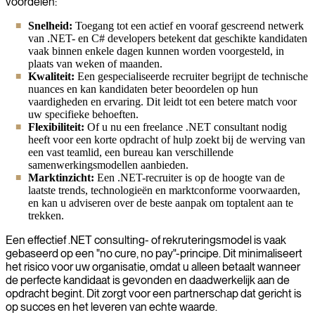
voordelen:
Snelheid:
Toegang tot een actief en vooraf gescreend netwerk
van .NET- en C# developers betekent dat geschikte kandidaten
vaak binnen enkele dagen kunnen worden voorgesteld, in
plaats van weken of maanden.
Kwaliteit:
Een gespecialiseerde recruiter begrijpt de technische
nuances en kan kandidaten beter beoordelen op hun
vaardigheden en ervaring. Dit leidt tot een betere match voor
uw specifieke behoeften.
Flexibiliteit:
Of u nu een freelance .NET consultant nodig
heeft voor een korte opdracht of hulp zoekt bij de werving van
een vast teamlid, een bureau kan verschillende
samenwerkingsmodellen aanbieden.
Marktinzicht:
Een .NET-recruiter is op de hoogte van de
laatste trends, technologieën en marktconforme voorwaarden,
en kan u adviseren over de beste aanpak om toptalent aan te
trekken.
Een effectief .NET consulting- of rekruteringsmodel is vaak
gebaseerd op een "no cure, no pay"-principe. Dit minimaliseert
het risico voor uw organisatie, omdat u alleen betaalt wanneer
de perfecte kandidaat is gevonden en daadwerkelijk aan de
opdracht begint. Dit zorgt voor een partnerschap dat gericht is
op succes en het leveren van echte waarde.