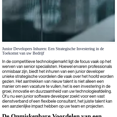
Junior softwareontwikkeling
Junior Developers Inhuren: Een Strategische Investering in de
Toekomst van uw Bedrijf
Wij leveren bekwame junior ontwikkelaars om uw
softwareprojecten te ondersteunen met vers talent en innovatieve
In de competitieve technologiemarkt ligt de focus vaak op het
ideeën, waardoor u uw team efficiënt kunt uitbreiden terwijl de
werven van senior specialisten. Hoewel ervaren professionals
kosten beheersbaar blijven.
onmisbaar zijn, biedt het inhuren van een junior developer
unieke strategische voordelen die vaak over het hoofd worden
gezien. Het aantrekken van nieuw talent is niet alleen een
manier om een vacature te vullen; het is een investering in de
groei, innovatie en duurzaamheid van uw technologieafdeling.
Of u nu een junior software developer zoekt voor een vast
dienstverband of een flexibele consultant, het juiste talent kan
een aanzienlijke impact hebben op uw team en projecten.
De Onmiskenbare Voordelen van een