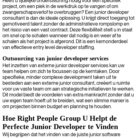
Heeft u tijdelijke ondersteuning nodig voor een specifiek
project, om een piek in de werkdruk op te vangen of om
zwangerschapsverlof te overbruggen? Een junior developer
consultant is dan de ideale oplossing. U krijgt direct toegang tot
gemotiveerd talent zonder de administratieve rompslomp en
het risico van een vast contract. Deze flexibiliteit stelt u in staat
om snel op te schalen wanneer dat nodig is en weer af te
schalen als het project is afgerond. Dit is een kernonderdeel
van effectieve entry level developer staffing.
Outsourcing van junior developer services
Het inzetten van externe junior developer services kan uw
team helpen om zich te focussen op de kerntaken. Door
specifieke, minder complexe development taken uit te
besteden aan een externe junior consultant, creëert u ruimte
voor uw vaste team om aan strategische initiatieven te werken.
Dit model biedt de voordelen van extra mankracht zonder dat u
uw eigen team hoeft uit te breiden, wat een slimme manier is
om projecten binnen budget en planning te houden.
Hoe Right People Group U Helpt de
Perfecte Junior Developer te Vinden
Wij begrijpen dat het vinden van de juiste junior software