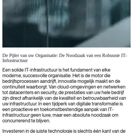
IT-infrastructuurarchitectuur
De Pijler van uw Organisatie: De Noodzaak van een Robuuste IT-
Infrastructuur
Wij leveren IT-infrastructuurarchitecten die robuuste,
toekomstbestendige technologieomgevingen ontwerpen en
Een solide IT-infrastructuur is het fundament van elke
implementeren, afgestemd op uw bedrijfsdoelstellingen.
moderne, succesvolle organisatie. Het is de motor die
bedrijfsprocessen aandrijft, innovatie mogelijk maakt en de
continuïteit waarborgt. Van cloud-omgevingen en netwerken
tot datacenters en security, de prestaties van uw hele bedrijf
zijn direct afhankelijk van de kwaliteit en betrouwbaarheid van
uw infrastructuur. In een tijdperk van digitale transformatie is
een proactieve en toekomstbestendige aanpak van IT-
infrastructuur geen luxe, maar een absolute noodzaak om
concurrerend te blijven.
Investeren in de juiste technologie is slechts één kant van de