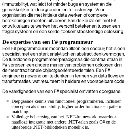
(immutability), wat leidt tot minder bugs en systemen die
gemakkelijker te doorgronden en te testen zijn. Voor
organisaties die met kritieke data werken of complexe
berekeningen moeten uitvoeren, kan de keuze om met F#
ontwikkelaars te werken het verschil betekenen tussen een
fragiel systeem en een solide, toekomstbestendige oplossing.
De expertise van een F# programmeur
Een F# programmeur is meer dan alleen een codeur; het is een
specialist met een sterk analytisch en abstract denkvermogen.
De functionele programmeerparadigma's die centraal staan in
F# vereisen een andere manier van problemen oplossen dan
de meer traditionele objectgeoriënteerde talen. Een F#
engineer is gewend om te denken in termen van data flows en
transformaties, wat resulteert in heldere en voorspelbare code.
De vaardigheden van een F# specialist omvatten doorgaans:
Diepgaande kennis van functioneel programmeren, inclusief
concepten als immutability, higher-order functions en pattern
matching.
Volledige beheersing van het .NET-framework, waardoor
naadloze integratie met andere .NET-talen zoals C# en de
uitgebreide .NET-bibliotheken mogelijk is.