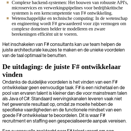
Complexe backend-systemen: Het bouwen van robuuste API's,
microservices en verwerkingspipelines voor bedrijfskritische
systemen is een kerncompetentie van F# ontwikkeling.
Wetenschappelijke en technische computing: In de wetenschap
en engineering wordt F# gewaardeerd voor zijn vermogen om
complexe domeinen helder te modelleren en zware
berekeningen efficiënt uit te voeren.
Het inschakelen van F# consultants kan uw team helpen de
juiste architecturale keuzes te maken en de unieke voordelen
van de taal optimaal te benutten.
De uitdaging: de juiste F# ontwikkelaar
vinden
Ondanks de duidelijke voordelen is het vinden van een F#
ontwikkelaar geen eenvoudige taak. F# is een nichetaal en de
pool van ervaren talent is kleiner dan die voor mainstream talen
als Java of C#. Standaard wervingskanalen leveren vaak niet
het gewenste resultaat op, omdat ze moeite hebben de
specifieke vaardigheden en de functionele mindset van een
goede F# ontwikkelaar te beoordelen. Dit is waar F#
recruitment en staffing een gespecialiseerde aanpak vereisen.