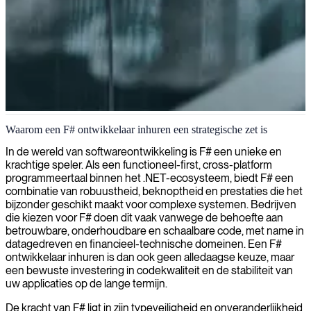
F# software-ontwikkeling
Waarom een F# ontwikkelaar inhuren een strategische zet is
We leveren vakbekwame F#-ontwikkelaars die robuuste, efficiënte
In de wereld van softwareontwikkeling is F# een unieke en
softwareoplossingen bouwen met behulp van deze krachtige
krachtige speler. Als een functioneel-first, cross-platform
functionele programmeertaal.
programmeertaal binnen het .NET-ecosysteem, biedt F# een
combinatie van robuustheid, beknoptheid en prestaties die het
bijzonder geschikt maakt voor complexe systemen. Bedrijven
die kiezen voor F# doen dit vaak vanwege de behoefte aan
betrouwbare, onderhoudbare en schaalbare code, met name in
datagedreven en financieel-technische domeinen. Een F#
ontwikkelaar inhuren is dan ook geen alledaagse keuze, maar
een bewuste investering in codekwaliteit en de stabiliteit van
uw applicaties op de lange termijn.
De kracht van F# ligt in zijn typeveiligheid en onveranderlijkheid