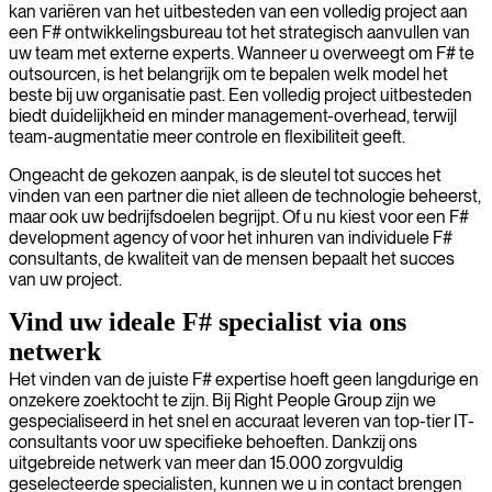
kan variëren van het uitbesteden van een volledig project aan
een F# ontwikkelingsbureau tot het strategisch aanvullen van
uw team met externe experts. Wanneer u overweegt om F# te
outsourcen, is het belangrijk om te bepalen welk model het
beste bij uw organisatie past. Een volledig project uitbesteden
biedt duidelijkheid en minder management-overhead, terwijl
team-augmentatie meer controle en flexibiliteit geeft.
Ongeacht de gekozen aanpak, is de sleutel tot succes het
vinden van een partner die niet alleen de technologie beheerst,
maar ook uw bedrijfsdoelen begrijpt. Of u nu kiest voor een F#
development agency of voor het inhuren van individuele F#
consultants, de kwaliteit van de mensen bepaalt het succes
van uw project.
Vind uw ideale F# specialist via ons
netwerk
Het vinden van de juiste F# expertise hoeft geen langdurige en
onzekere zoektocht te zijn. Bij Right People Group zijn we
gespecialiseerd in het snel en accuraat leveren van top-tier IT-
consultants voor uw specifieke behoeften. Dankzij ons
uitgebreide netwerk van meer dan 15.000 zorgvuldig
geselecteerde specialisten, kunnen we u in contact brengen