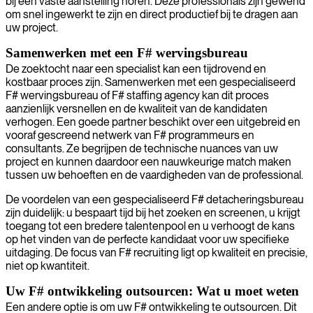
bij een vaste aanstelling horen. Deze professionals zijn gewend
om snel ingewerkt te zijn en direct productief bij te dragen aan
uw project.
Samenwerken met een F# wervingsbureau
De zoektocht naar een specialist kan een tijdrovend en
kostbaar proces zijn. Samenwerken met een gespecialiseerd
F# wervingsbureau of F# staffing agency kan dit proces
aanzienlijk versnellen en de kwaliteit van de kandidaten
verhogen. Een goede partner beschikt over een uitgebreid en
vooraf gescreend netwerk van F# programmeurs en
consultants. Ze begrijpen de technische nuances van uw
project en kunnen daardoor een nauwkeurige match maken
tussen uw behoeften en de vaardigheden van de professional.
De voordelen van een gespecialiseerd F# detacheringsbureau
zijn duidelijk: u bespaart tijd bij het zoeken en screenen, u krijgt
toegang tot een bredere talentenpool en u verhoogt de kans
op het vinden van de perfecte kandidaat voor uw specifieke
uitdaging. De focus van F# recruiting ligt op kwaliteit en precisie,
niet op kwantiteit.
Uw F# ontwikkeling outsourcen: Wat u moet weten
Een andere optie is om uw F# ontwikkeling te outsourcen. Dit