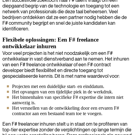
Een succesvolle zoektocht naar F# talent vraagt om een
diepgaand begrip van de technologie en toegang tot een
netwerk van professionals die deze taal beheersen. Veel
bedrijven ontdekken dat ze een partner nodig hebben die de
F# community begrijpt en snel de juiste kandidaten kan
identificeren.
Flexibele oplossingen: Een F# freelance
ontwikkelaar inhuren
Voor veel projecten is het niet noodzakelijk om een F#
ontwikkelaar in vast dienstverband aan te nemen. Het inhuren
van een F# freelance ontwikkelaar of een F# contract
developer biedt flexibiliteit en directe toegang tot
gespecialiseerde kennis. Dit is met name waardevol voor:
Projecten met een duidelijke start- en einddatum.
Het opvangen van een tijdelijke piek in de werkdruk.
Het binnenhalen van specifieke F# expertise die intern niet
aanwezig is.
Het versnellen van de ontwikkeling door een ervaren F#
contractor aan een bestaand team toe te voegen.
Een F# freelancer inhuren stelt u in staat om te profiteren van
top-tier expertise zonder de verplichtingen op lange termijn die