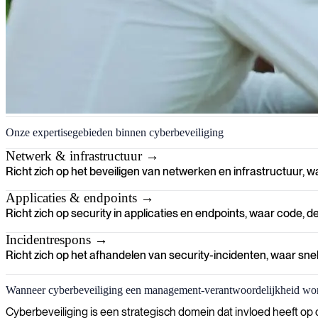
Cyberbeveiliging
Onze expertisegebieden binnen cyberbeveiliging
Wij helpen uw organisatie beschermen tegen groeiende dreigingen en st
Netwerk & infrastructuur →
Richt zich op het beveiligen van netwerken en infrastructuur,
Applicaties & endpoints →
Richt zich op security in applicaties en endpoints, waar cod
Incidentrespons →
Richt zich op het afhandelen van security-incidenten, waar sne
Wanneer cyberbeveiliging een management-verantwoordelijkheid wo
Cyberbeveiliging is een strategisch domein dat invloed heeft op 