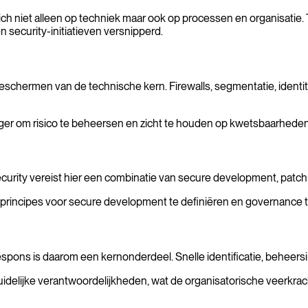
h niet alleen op techniek maar ook op processen en organisatie. Teg
n security-initiatieven versnipperd.
t beschermen van de technische kern. Firewalls, segmentatie, id
diger om risico te beheersen en zicht te houden op kwetsbaarheden
curity vereist hier een combinatie van secure development, pa
, principes voor secure development te definiëren en governance t
respons is daarom een kernonderdeel. Snelle identificatie, behee
idelijke verantwoordelijkheden, wat de organisatorische veerkrach