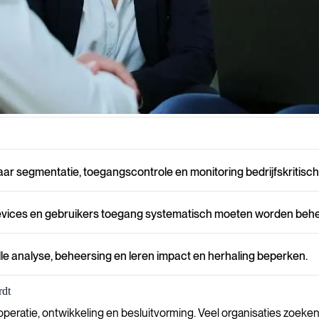
rengere eisen, zodat veilige operaties bedrijfskritisch worden via cons
 waar segmentatie, toegangscontrole en monitoring bedrijfskriti
e, devices en gebruikers toegang systematisch moeten worden be
lle analyse, beheersing en leren impact en herhaling beperken.
rdt
operatie, ontwikkeling en besluitvorming. Veel organisaties zoeke