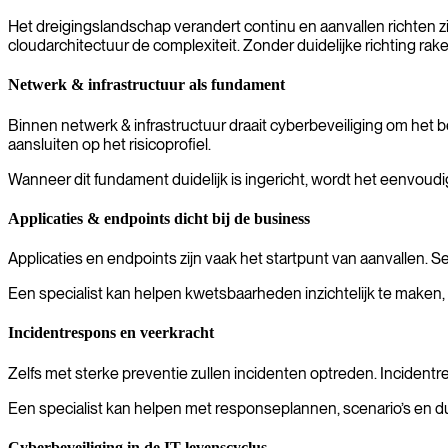
Het dreigingslandschap verandert continu en aanvallen richten zic
cloudarchitectuur de complexiteit. Zonder duidelijke richting rake
Netwerk & infrastructuur als fundament
Binnen netwerk & infrastructuur draait cyberbeveiliging om he
aansluiten op het risicoprofiel.
Wanneer dit fundament duidelijk is ingericht, wordt het eenvou
Applicaties & endpoints dicht bij de business
Applicaties en endpoints zijn vaak het startpunt van aanvallen.
Se
Een specialist kan helpen kwetsbaarheden inzichtelijk te maken
Incidentrespons en veerkracht
Zelfs met sterke preventie zullen incidenten optreden. Incident
Een specialist kan helpen met responseplannen, scenario’s en du
Cyberbeveiliging in de IT-levenscyclus