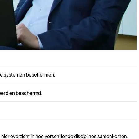
ultants, werving en near- & offshoring.
sche systemen beschermen.
heerd en beschermd.
n hier overzicht in hoe verschillende disciplines samenkomen.