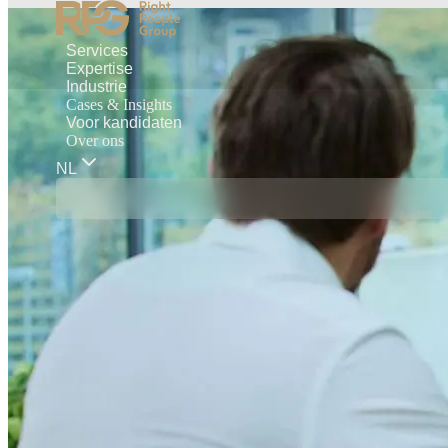
Services
Expertise
Industrie
Cases & Insights
Voor kandidaten
Over ons
NL