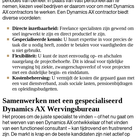
periodes van beheer. In plaats van vast personeel aan te
nemen, kiezen veel bedrijven er daarom voor om met Dynamics
AX contractors te werken. Een Dynamics AX contractor biedt
diverse voordelen:
Directe inzetbaarheid:
Freelance specialisten zijn gewend om
snel ingewerkt te zijn en direct productief te zijn.
Gespecialiseerde kennis:
U huurt expertise in voor precies de
taak die u nodig heeft, zonder te betalen voor vaardigheden die
u niet gebruikt.
Flexibiliteit:
U kunt de inzet eenvoudig op- en afschalen
naargelang de projectbehoefte. Dit is ideaal voor tijdelijke
vervanging bij ziekte, zwangerschapsverlof of voor projecten
met een duidelijke begin- en einddatum.
Kostenbeheersing:
U vermijdt de kosten die gepaard gaan met
een vast dienstverband, zoals sociale lasten, pensioenbijdragen
en opleidingsbudgetten.
Samenwerken met een gespecialiseerd
Dynamics AX Wervingsbureau
Het proces om de juiste specialist te vinden – of het nu gaat om
het werven van een Dynamics AX ontwikkelaar of het vinden
van een functioneel consultant – kan tijdrovend en frustrerend
zijn. De markt is krap en de beste kandidaten zijn niet actief op