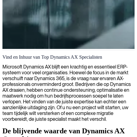
Beheer van bedrijfsmiddelen
Vind en Inhuur van Top Dynamics AX Specialisten
Verbind met onze ervaren Dynamics AX 2012 consultants die
Microsoft Dynamics AX blijft een krachtig en essentieel ERP-
aangepaste ERP-oplossingen leveren om het potentieel van uw
systeem voor veel organisaties. Hoewel de focus in de markt
systeem te maximaliseren en de operationele efficiëntie te
verschuift naar Dynamics 365, is de vraag naar ervaren AX-
verbeteren.
professionals onverminderd groot. Bedrijven die op Dynamics
AX draaien, hebben continue ondersteuning, optimalisatie en
maatwerk nodig om hun bedrijfsprocessen soepel te laten
verlopen. Het vinden van de juiste expertise kan echter een
aanzienlijke uitdaging zijn. Of u nu een project wilt starten, uw
team tijdelijk wilt versterken of een complexe migratie
voorbereidt, de juiste specialist maakt het verschil.
De blijvende waarde van Dynamics AX