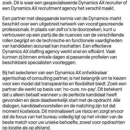
zoek. Dit is waar een gespecialiseerde Dynamics AX recruiter of
een Dynamics AX recruitment agency het verschil maakt.
Een partner met diepgaande kennis van de Dynamics-markt
beschikt over een uitgebreid netwerk van vooraf gescreende
professionals. In plaats van zelf cv's te doorzoeken, kunt u
vertrouwen op een partij die de nuances van de verschillende
rollen begrijpt en de technische en functionele vaardigheden
van kandidaten accuraat kan inschatten. Een effectieve
Dynamics AX staffing agency werkt snel en efficiënt. Vaak
kunnen zij binnen enkele dagen al passende profielen van
beschikbare specialisten voorleggen.
Bij het selecteren van een Dynamics AX ontwikkelaar
agentschap of consulting partner, is het belangrijk om te kiezen
voor een model dat transparantie en flexibiliteit biedt. Zoek een
partner die werkt op basis van 'no-cure, no-pay'. Dit betekent
dat u alleen betaalt wanneer u de perfecte kandidaat heeft
gevonden en deze daadwerkelijk start met de opdracht. Alle
dialogen, kandidaatvoorstellen en de matching zijn tot dat
moment kosteloos. Dit minimaliseert uw risico en zorgt ervoor
dat de focus van het bureau volledig ligt op het vinden van de
beste match voor uw unieke behoefte, zowel voor opdrachten
op locatie als op afstand.