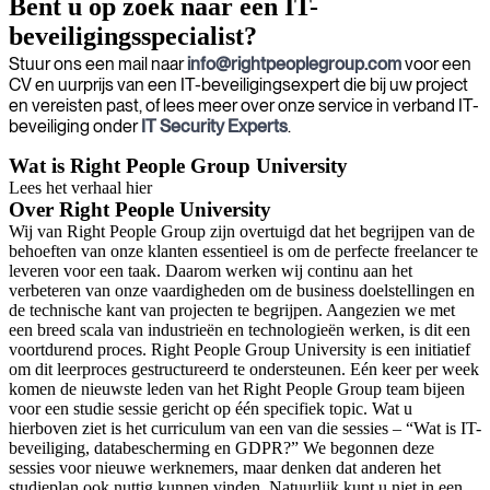
Bent u op zoek naar een IT-
beveiligingsspecialist?
Stuur ons een mail naar
info@rightpeoplegroup.com
voor een
CV en uurprijs van een IT-beveiligingsexpert die bij uw project
en vereisten past, of lees meer over onze service in verband IT-
beveiliging onder
IT Security Experts
.
Wat is Right People Group University
Lees het verhaal hier
Over Right People University
Wij van Right People Group zijn overtuigd dat het begrijpen van de
behoeften van onze klanten essentieel is om de perfecte freelancer te
leveren voor een taak. Daarom werken wij continu aan het
verbeteren van onze vaardigheden om de business doelstellingen en
de technische kant van projecten te begrijpen. Aangezien we met
een breed scala van industrieën en technologieën werken, is dit een
voortdurend proces. Right People Group University is een initiatief
om dit leerproces gestructureerd te ondersteunen. Eén keer per week
komen de nieuwste leden van het Right People Group team bijeen
voor een studie sessie gericht op één specifiek topic. Wat u
hierboven ziet is het curriculum van een van die sessies – “Wat is IT-
beveiliging, databescherming en GDPR?” We begonnen deze
sessies voor nieuwe werknemers, maar denken dat anderen het
studieplan ook nuttig kunnen vinden. Natuurlijk kunt u niet in een