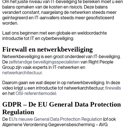
Om het juiste niveau van IT-beveiliging te bereiken moet u een
balans opmaken van de kosten en risico’s. Deze balans
verandert constant, naargelang de netwerken steeds meer
geïntegreerd en IT-aanvallers steeds meer gesofisticeerd
worden.
Laat ons beginnen met een globale en weldoordachte
introductie tot IT en cyberbeveiliging:
Firewall en netwerkbeveiliging
Netwerkbeveiliging is een groot onderdeel van IT-beveiliging.
De
zelfstandige beveiligingsspecialisten
van Right People
Group zijn vaak experts in IT-netwerken en
netwerkarchitectuur
.
Daarom gaan we wat dieper in op netwerkbeveiliging. In deze
video krijgt u een introductie tot netwerkarchitectuur,
firewalls
en het
OSI-referentiemodel
:
GDPR – De EU General Data Protection
Regulation
De
EU’s nieuwe General Data Protection Regulation
(of ook
Algemene Verordening Gegevensbescherming – AVG