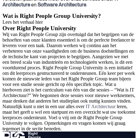
Architecture
en
Software Architecture
.
Wat is Right People Group University?
Lees het verhaal hier
Over Right People University
Wij van Right People Group zijn overtuigd dat het begrijpen van de
behoeften van onze klanten essentieel is om de perfecte freelancer te
leveren voor een taak. Daarom werken wij continu aan het
verbeteren van onze vaardigheden om de business doelstellingen en
de technische kant van projecten te begrijpen. Aangezien we met
een breed scala van industrieën en technologieën werken, is dit een
voortdurend proces. Right People Group University is een initiatief
om dit leerproces gestructureerd te ondersteunen. Eén keer per week
komen de nieuwste leden van het Right People Group team bijeen
voor een studie sessie gericht op één specifiek topic. Wat u
hierboven ziet is het curriculum van één van die sessies – “Wat is IT
Architectuur?” We begonnen deze sessies voor nieuwe werknemers,
maar denken dat anderen het studieplan ook nuttig kunnen vinden.
Natuurlijk kunt u niet in een uur alles over
IT Architectuur
leren,
maar het geeft u wel een startpunt en een overzicht wat uw toekomst
leerproces ondersteunt. Voel u vrij om de Right People Group
University te volgen. Opmerkingen en vragen komen wij graag
tegemoet in de sectie beneden.