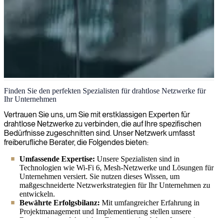
Drahtlose Netzwerke
Finden Sie den perfekten Spezialisten für drahtlose Netzwerke für
Ihr Unternehmen
Wir sind Expertenberater für drahtlose Netzwerke und unterstützen
Organisationen dabei, eine nahtlose Konnektivität zwischen
Vertrauen Sie uns, um Sie mit erstklassigen Experten für
verschiedenen Standorten herzustellen – mit sicheren, zuverlässigen
drahtlose Netzwerke zu verbinden, die auf Ihre spezifischen
Lösungen, die Mobilität und betriebliche Effizienz verbessern.
Bedürfnisse zugeschnitten sind. Unser Netzwerk umfasst
freiberufliche Berater, die Folgendes bieten:
Umfassende Expertise:
Unsere Spezialisten sind in
Technologien wie Wi-Fi 6, Mesh-Netzwerke und Lösungen für
Unternehmen versiert. Sie nutzen dieses Wissen, um
maßgeschneiderte Netzwerkstrategien für Ihr Unternehmen zu
entwickeln.
Bewährte Erfolgsbilanz:
Mit umfangreicher Erfahrung in
Projektmanagement und Implementierung stellen unsere