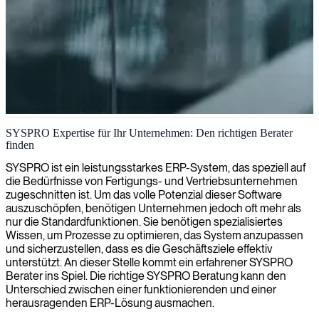
SYSPRO ERP Beratung
SYSPRO Expertise für Ihr Unternehmen: Den richtigen Berater
finden
Wir bieten professionelle SYSPRO-Beratung an, um Ihre ERP-
Lösungen zu verbessern, Geschäftsprozesse zu optimieren und die
SYSPRO ist ein leistungsstarkes ERP-System, das speziell auf
betriebliche Effizienz in Ihrer Fertigungs- oder Vertriebsumgebung
die Bedürfnisse von Fertigungs- und Vertriebsunternehmen
zu steigern.
zugeschnitten ist. Um das volle Potenzial dieser Software
auszuschöpfen, benötigen Unternehmen jedoch oft mehr als
nur die Standardfunktionen. Sie benötigen spezialisiertes
Wissen, um Prozesse zu optimieren, das System anzupassen
und sicherzustellen, dass es die Geschäftsziele effektiv
unterstützt. An dieser Stelle kommt ein erfahrener SYSPRO
Berater ins Spiel. Die richtige SYSPRO Beratung kann den
Unterschied zwischen einer funktionierenden und einer
herausragenden ERP-Lösung ausmachen.