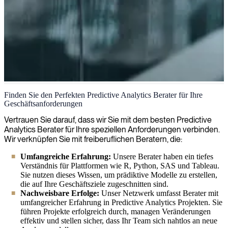
Predictive Analytics
Finden Sie den Perfekten Predictive Analytics Berater für Ihre
Geschäftsanforderungen
Wir nutzen prädiktive Analytik, um Trends vorherzusagen,
Betriebsabläufe zu optimieren und datengesteuerte Erkenntnisse zu
Vertrauen Sie darauf, dass wir Sie mit dem besten Predictive
liefern, die Ihrem Unternehmen helfen, intelligentere
Analytics Berater für Ihre speziellen Anforderungen verbinden.
Entscheidungen zu treffen und sich einen Wettbewerbsvorteil zu
Wir verknüpfen Sie mit freiberuflichen Beratern, die:
verschaffen.
Umfangreiche Erfahrung:
Unsere Berater haben ein tiefes
Verständnis für Plattformen wie R, Python, SAS und Tableau.
Sie nutzen dieses Wissen, um prädiktive Modelle zu erstellen,
die auf Ihre Geschäftsziele zugeschnitten sind.
Nachweisbare Erfolge:
Unser Netzwerk umfasst Berater mit
umfangreicher Erfahrung in Predictive Analytics Projekten. Sie
führen Projekte erfolgreich durch, managen Veränderungen
effektiv und stellen sicher, dass Ihr Team sich nahtlos an neue