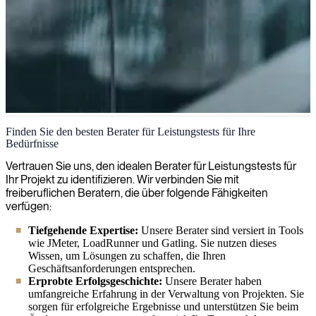
Leistungstests
Finden Sie den besten Berater für Leistungstests für Ihre
Bedürfnisse
Wir identifizieren und beheben Engpässe mit unserer umfangreichen
Erfahrung im Bereich Performance-Testing und stellen sicher, dass
Vertrauen Sie uns, den idealen Berater für Leistungstests für
Ihre Anwendungen unter jeder Belastung reibungslos laufen.
Ihr Projekt zu identifizieren. Wir verbinden Sie mit
freiberuflichen Beratern, die über folgende Fähigkeiten
verfügen:
Tiefgehende Expertise:
Unsere Berater sind versiert in Tools
wie JMeter, LoadRunner und Gatling. Sie nutzen dieses
Wissen, um Lösungen zu schaffen, die Ihren
Geschäftsanforderungen entsprechen.
Erprobte Erfolgsgeschichte:
Unsere Berater haben
umfangreiche Erfahrung in der Verwaltung von Projekten. Sie
sorgen für erfolgreiche Ergebnisse und unterstützen Sie beim