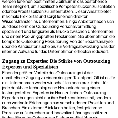
werden für einen bestimmten Zeitraum in das bestehende
Team integriert, um spezifische Kompetenzlücken zu schließen
oder bei Arbeitsspitzen zu unterstützen. Dieser Ansatz bietet
maximale Flexibilität und sorgt für einen direkten
Wissenstransfer ins Unternehmen. Einige Anbieter haben sich
auf diese Form der Outsourcing Personalvermittlung
spezialisiert und fungieren als Brücke zwischen Unternehmen
und einem Pool an geprüften Freelancern. Sie übernehmen die
komplette Outsourcing Rekrutierung, von der Bedarfsanalyse
über die Kandidatensuche bis zur Vertragsabwicklung, was den
internen Aufwand für das Unternehmen erheblich reduziert.
Zugang zu Expertise: Die Stärke von Outsourcing
Experten und Spezialisten
Einer der größten Vorteile des Outsourcings ist der
unmittelbare Zugang zu einem riesigen Talentpool. Oft ist es für
ein Unternehmen weder wirtschaftlich noch praktikabel, für
jede denkbare technologische Herausforderung einen
festangestellten Experten im Haus zu haben. Outsourcing
Experten bringen nicht nur ihre Fachkenntnisse mit, sondern
auch wertvolle Erfahrungen aus verschiedenen Projekten und
Branchen. Ein externer Blick kann helfen, festgefahrene
Prozesse aufzubrechen und innovative Lösungsansätze zu
finden. Ein guter Outsourcing Partner verfügt über ein