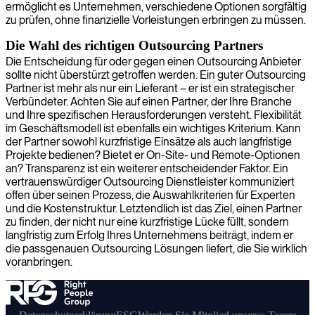
ermöglicht es Unternehmen, verschiedene Optionen sorgfältig
zu prüfen, ohne finanzielle Vorleistungen erbringen zu müssen.
Die Wahl des richtigen Outsourcing Partners
Die Entscheidung für oder gegen einen Outsourcing Anbieter
sollte nicht überstürzt getroffen werden. Ein guter Outsourcing
Partner ist mehr als nur ein Lieferant – er ist ein strategischer
Verbündeter. Achten Sie auf einen Partner, der Ihre Branche
und Ihre spezifischen Herausforderungen versteht. Flexibilität
im Geschäftsmodell ist ebenfalls ein wichtiges Kriterium. Kann
der Partner sowohl kurzfristige Einsätze als auch langfristige
Projekte bedienen? Bietet er On-Site- und Remote-Optionen
an? Transparenz ist ein weiterer entscheidender Faktor. Ein
vertrauenswürdiger Outsourcing Dienstleister kommuniziert
offen über seinen Prozess, die Auswahlkriterien für Experten
und die Kostenstruktur. Letztendlich ist das Ziel, einen Partner
zu finden, der nicht nur eine kurzfristige Lücke füllt, sondern
langfristig zum Erfolg Ihres Unternehmens beiträgt, indem er
die passgenauen Outsourcing Lösungen liefert, die Sie wirklich
voranbringen.