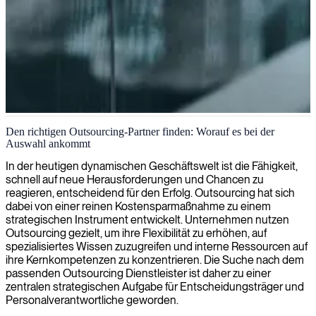
Ausgelagerte Projektmanagement-Dienstleistungen
Den richtigen Outsourcing-Partner finden: Worauf es bei der
Auswahl ankommt
Wir stellen erfahrene Projektmanager für ausgelagerte Entwicklung
bereit und sorgen dafür, dass Ihre IT-Projekte termingerecht,
In der heutigen dynamischen Geschäftswelt ist die Fähigkeit,
innerhalb des Budgets und nach höchsten Qualitätsstandards
schnell auf neue Herausforderungen und Chancen zu
geliefert werden.
reagieren, entscheidend für den Erfolg. Outsourcing hat sich
dabei von einer reinen Kostensparmaßnahme zu einem
strategischen Instrument entwickelt. Unternehmen nutzen
Outsourcing gezielt, um ihre Flexibilität zu erhöhen, auf
spezialisiertes Wissen zuzugreifen und interne Ressourcen auf
ihre Kernkompetenzen zu konzentrieren. Die Suche nach dem
passenden Outsourcing Dienstleister ist daher zu einer
zentralen strategischen Aufgabe für Entscheidungsträger und
Personalverantwortliche geworden.