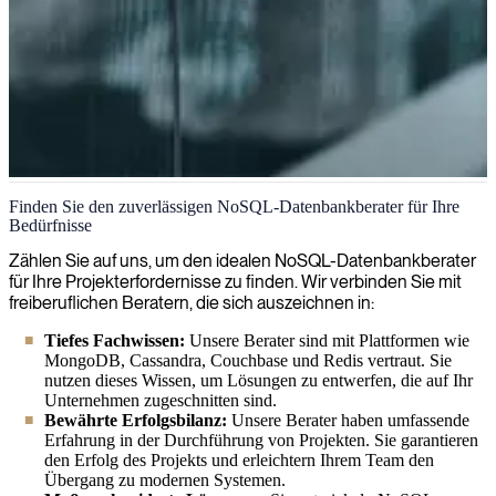
NoSQL-Datenbank
Finden Sie den zuverlässigen NoSQL-Datenbankberater für Ihre
Bedürfnisse
Wir befähigen Unternehmen, die Skalierbarkeit, Flexibilität und
Geschwindigkeit von NoSQL-Datenbanktechnologien zu nutzen,
Zählen Sie auf uns, um den idealen NoSQL-Datenbankberater
indem wir Expertenberater zur Verfügung stellen, die Ihre
für Ihre Projekterfordernisse zu finden. Wir verbinden Sie mit
Datenarchitektur für moderne, leistungsstarke Anwendungen
freiberuflichen Beratern, die sich auszeichnen in:
optimieren können.
Tiefes Fachwissen:
Unsere Berater sind mit Plattformen wie
MongoDB, Cassandra, Couchbase und Redis vertraut. Sie
nutzen dieses Wissen, um Lösungen zu entwerfen, die auf Ihr
Unternehmen zugeschnitten sind.
Bewährte Erfolgsbilanz:
Unsere Berater haben umfassende
Erfahrung in der Durchführung von Projekten. Sie garantieren
den Erfolg des Projekts und erleichtern Ihrem Team den
Übergang zu modernen Systemen.