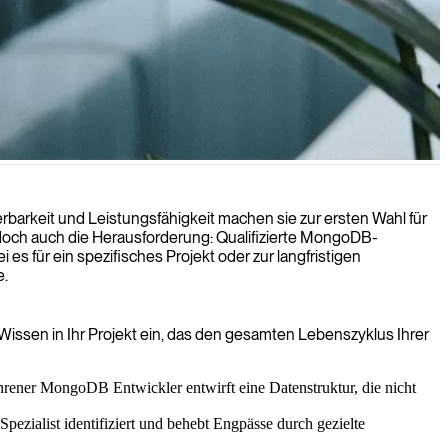
Anwendungen zu gewährleisten.
barkeit und Leistungsfähigkeit machen sie zur ersten Wahl für
doch auch die Herausforderung: Qualifizierte MongoDB-
s für ein spezifisches Projekt oder zur langfristigen
e.
 Wissen in Ihr Projekt ein, das den gesamten Lebenszyklus Ihrer
rener MongoDB Entwickler entwirft eine Datenstruktur, die nicht
ialist identifiziert und behebt Engpässe durch gezielte