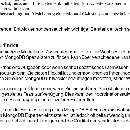
st, muss auch Ihre Datenbank mithalten. Ein Experte konzipiert und i
zu gewährleisten.
erwachung und Absicherung einer MongoDB-Instanz sind entscheidend für
render Entwickler, sondern auch ein wichtiger Berater, der technisc
u finden
hiedene Modelle der Zusammenarbeit offen. Die Wahl des richti
n MongoDB Spezialisten zu finden, kann über verschiedene Kanäle
ktbasierte Aufgaben oder wenn schnell spezifisches Fachwissen ben
uktiv sein. Sie bieten Flexibilität und ermöglichen es Ihnen, ho
nn Sie einen MongoDB Entwickler beauftragen möchten, ist der Weg
 kann eine gute Option sein, wenn Sie ein größeres Projekt plane
espieltes Team zur Verfügung. Dies kann den Koordinationsaufwand
 die Beauftragung eines einzelnen Freiberuflers.
nn die Festeinstellung eines MongoDB Entwicklers sinnvoll sein. 
inen MongoDB Experten einzustellen, ist jedoch oft zeitaufwendig
zess erheblich beschleunigen und die Qualität der Kandidaten siche