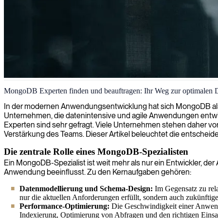
MongoDB Big-Data-Engineering
MongoDB Experten finden und beauftragen: Ihr Weg zur optimalen 
Wir stellen MongoDB-Experten bereit, die Ihre Datenbankleistung op
In der modernen Anwendungsentwicklung hat sich MongoDB als ein
Unternehmen, die datenintensive und agile Anwendungen entwic
Experten sind sehr gefragt. Viele Unternehmen stehen daher vor 
Verstärkung des Teams. Dieser Artikel beleuchtet die entscheid
Die zentrale Rolle eines MongoDB-Spezialisten
Ein MongoDB-Spezialist ist weit mehr als nur ein Entwickler, der
Anwendung beeinflusst. Zu den Kernaufgaben gehören:
Datenmodellierung und Schema-Design:
Im Gegensatz zu rela
nur die aktuellen Anforderungen erfüllt, sondern auch zukünfti
Performance-Optimierung:
Die Geschwindigkeit einer Anwendu
Indexierung, Optimierung von Abfragen und den richtigen Eins