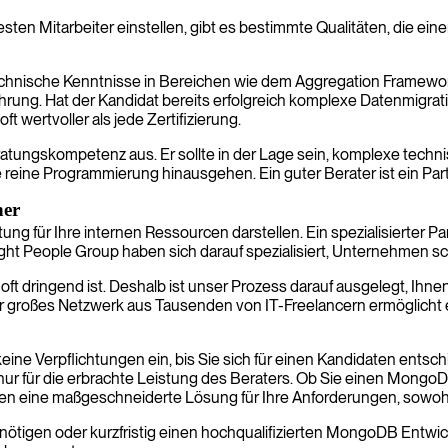
ten Mitarbeiter einstellen, gibt es bestimmte Qualitäten, die ei
technische Kenntnisse in Bereichen wie dem Aggregation Framewor
hrung. Hat der Kandidat bereits erfolgreich komplexe Datenmigrati
wertvoller als jede Zertifizierung.
atungskompetenz aus. Er sollte in der Lage sein, komplexe technis
reine Programmierung hinausgehen. Ein guter Berater ist ein Part
ner
tung für Ihre internen Ressourcen darstellen. Ein spezialisierte
ht People Group haben sich darauf spezialisiert, Unternehmen sch
t dringend ist. Deshalb ist unser Prozess darauf ausgelegt, Ihnen
er großes Netzwerk aus Tausenden von IT-Freelancern ermöglicht
 keine Verpflichtungen ein, bis Sie sich für einen Kandidaten ent
 nur für die erbrachte Leistung des Beraters. Ob Sie einen MongoDB 
ten eine maßgeschneiderte Lösung für Ihre Anforderungen, sowohl 
igen oder kurzfristig einen hochqualifizierten MongoDB Entwickl