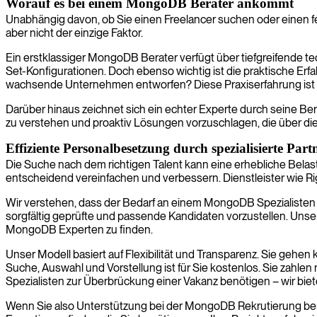
Worauf es bei einem MongoDB Berater ankommt
Unabhängig davon, ob Sie einen Freelancer suchen oder einen fes
aber nicht der einzige Faktor.
Ein erstklassiger MongoDB Berater verfügt über tiefgreifende 
Set-Konfigurationen. Doch ebenso wichtig ist die praktische Erfa
wachsende Unternehmen entworfen? Diese Praxiserfahrung ist oft 
Darüber hinaus zeichnet sich ein echter Experte durch seine Ber
zu verstehen und proaktiv Lösungen vorzuschlagen, die über die 
Effiziente Personalbesetzung durch spezialisierte Part
Die Suche nach dem richtigen Talent kann eine erhebliche Belas
entscheidend vereinfachen und verbessern. Dienstleister wie Rig
Wir verstehen, dass der Bedarf an einem MongoDB Spezialisten of
sorgfältig geprüfte und passende Kandidaten vorzustellen. Uns
MongoDB Experten zu finden.
Unser Modell basiert auf Flexibilität und Transparenz. Sie gehen
Suche, Auswahl und Vorstellung ist für Sie kostenlos. Sie zahlen
Spezialisten zur Überbrückung einer Vakanz benötigen – wir bie
Wenn Sie also Unterstützung bei der MongoDB Rekrutierung benöt