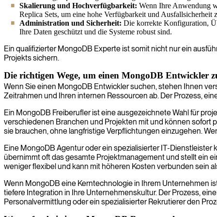
Skalierung und Hochverfügbarkeit:
Wenn Ihre Anwendung wäch
Replica Sets, um eine hohe Verfügbarkeit und Ausfallsicherheit 
Administration und Sicherheit:
Die korrekte Konfiguration, Üb
Ihre Daten geschützt und die Systeme robust sind.
Ein qualifizierter MongoDB Experte ist somit nicht nur ein ausfüh
Projekts sichern.
Die richtigen Wege, um einen MongoDB Entwickler z
Wenn Sie einen MongoDB Entwickler suchen, stehen Ihnen versc
Zeitrahmen und Ihren internen Ressourcen ab. Der Prozess, eine
Ein MongoDB Freiberufler ist eine ausgezeichnete Wahl für proje
verschiedenen Branchen und Projekten mit und können sofort prod
sie brauchen, ohne langfristige Verpflichtungen einzugehen. We
Eine MongoDB Agentur oder ein spezialisierter IT-Dienstleister
übernimmt oft das gesamte Projektmanagement und stellt ein eing
weniger flexibel und kann mit höheren Kosten verbunden sein als
Wenn MongoDB eine Kerntechnologie in Ihrem Unternehmen ist, ka
tiefere Integration in Ihre Unternehmenskultur. Der Prozess, e
Personalvermittlung oder ein spezialisierter Rekrutierer den Pro