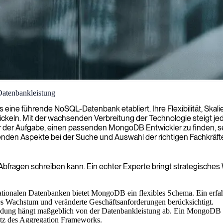
Datenbankleistung
timieren können, um Skalierbarkeit und Effizienz für Ihre Big-Data-
e führende NoSQL-Datenbank etabliert. Ihre Flexibilität, Skalier
keln. Mit der wachsenden Verbreitung der Technologie steigt je
der Aufgabe, einen passenden MongoDB Entwickler zu finden, sei e
enden Aspekte bei der Suche und Auswahl der richtigen Fachkräft
 Abfragen schreiben kann. Ein echter Experte bringt strategisches
tionalen Datenbanken bietet MongoDB ein flexibles Schema. Ein erfah
ges Wachstum und veränderte Geschäftsanforderungen berücksichtigt.
ng hängt maßgeblich von der Datenbankleistung ab. Ein MongoDB Spez
atz des Aggregation Frameworks.