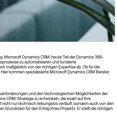
schäftswachstum durch maßgeschneiderte Lösungen voranzutreiben.
olg. Microsoft Dynamics CRM, heute Teil der Dynamics 365-
bsprozesse zu automatisieren und fundierte
h maßgeblich von der richtigen Expertise ab. Ob für die
h. Hier kommen spezialisierte Microsoft Dynamics CRM Berater,
äftsanforderungen und den technologischen Möglichkeiten der
ine CRM-Strategie zu entwickeln, die exakt auf Ihre
 nicht nur technisch reibungslos verläuft, sondern auch von den
undstein für den Erfolg Ihres Projekts. Er stellt die richtigen