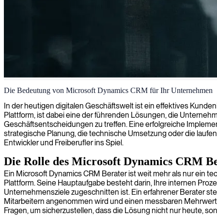
Microsoft Dynamics CRM Expertise
Die Bedeutung von Microsoft Dynamics CRM für Ihr Unternehmen
Wir stellen Microsoft Dynamics CRM-Experten bereit, um Ihre Kunde
In der heutigen digitalen Geschäftswelt ist ein effektives Kun
Plattform, ist dabei eine der führenden Lösungen, die Unternehm
Geschäftsentscheidungen zu treffen. Eine erfolgreiche Implement
strategische Planung, die technische Umsetzung oder die laufend
Entwickler und Freiberufler ins Spiel.
Die Rolle des Microsoft Dynamics CRM Be
Ein Microsoft Dynamics CRM Berater ist weit mehr als nur ein t
Plattform. Seine Hauptaufgabe besteht darin, Ihre internen Proze
Unternehmensziele zugeschnitten ist. Ein erfahrener Berater st
Mitarbeitern angenommen wird und einen messbaren Mehrwert schaf
Fragen, um sicherzustellen, dass die Lösung nicht nur heute, son