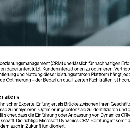
nbeziehungen zu optimieren, Prozesse zu rationalisieren und das Ge
denbeziehungsmanagement (CRM) unerlässlich für nachhaltigen Erf
en dabei unterstützt, Kundeninteraktionen zu optimieren, Vertrie
ierung und Nutzung dieser leistungsstarken Plattform hängt jedoc
e Optimierung – der Bedarf an qualifizierten Fachkräften ist hoc
raters
echnischer Experte. Er fungiert als Brücke zwischen Ihren Gesch
sse zu analysieren, Optimierungspotenziale zu identifizieren und e
ellt sicher, dass die Einführung oder Anpassung von Dynamics CRM
ft. Die richtige Microsoft Dynamics CRM Beratung ist somit der Gr
dern auch in Zukunft funktioniert.