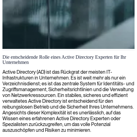
Microsoft Active Directory-Verwaltung
Die entscheidende Rolle eines Active Directory Experten für Ihr
Unternehmen
Wir stellen Microsoft Active Directory-Experten bereit, die Ihre
Netzwerksicherheit verbessern, Ihre Benutzerverwaltung optimieren
Active Directory (AD) ist das Rückgrat der meisten IT-
und Ihre Authentifizierungssysteme für maximale betriebliche
Infrastrukturen in Unternehmen. Es ist weit mehr als nur ein
Effizienz optimieren.
Verzeichnisdienst; es ist das zentrale System für Identitäts- und
Zugriffsmanagement, Sicherheitsrichtlinien und die Verwaltung
von Netzwerkressourcen. Ein stabiles, sicheres und effizient
verwaltetes Active Directory ist entscheidend für den
reibungslosen Betrieb und die Sicherheit Ihres Unternehmens.
Angesichts dieser Komplexität ist es unerlässlich, auf das
Wissen eines erfahrenen Active Directory Experten oder
Spezialisten zurückzugreifen, um das volle Potenzial
auszuschöpfen und Risiken zu minimieren.