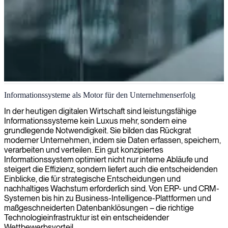
Informationssysteme-Management
Informationssysteme als Motor für den Unternehmenserfolg
Wir bieten erfahrene Informationssystemmanager an, die
In der heutigen digitalen Wirtschaft sind leistungsfähige
sicherstellen, dass Ihre IT-Infrastruktur effektiv funktioniert und
Informationssysteme kein Luxus mehr, sondern eine
gleichzeitig mit Ihren Geschäftszielen im Einklang steht.
grundlegende Notwendigkeit. Sie bilden das Rückgrat
moderner Unternehmen, indem sie Daten erfassen, speichern,
verarbeiten und verteilen. Ein gut konzipiertes
Informationssystem optimiert nicht nur interne Abläufe und
steigert die Effizienz, sondern liefert auch die entscheidenden
Einblicke, die für strategische Entscheidungen und
nachhaltiges Wachstum erforderlich sind. Von ERP- und CRM-
Systemen bis hin zu Business-Intelligence-Plattformen und
maßgeschneiderten Datenbanklösungen – die richtige
Technologieinfrastruktur ist ein entscheidender
Wettbewerbsvorteil.