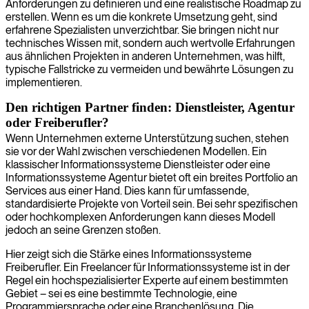
Anforderungen zu definieren und eine realistische Roadmap zu
erstellen. Wenn es um die konkrete Umsetzung geht, sind
erfahrene Spezialisten unverzichtbar. Sie bringen nicht nur
technisches Wissen mit, sondern auch wertvolle Erfahrungen
aus ähnlichen Projekten in anderen Unternehmen, was hilft,
typische Fallstricke zu vermeiden und bewährte Lösungen zu
implementieren.
Den richtigen Partner finden: Dienstleister, Agentur
oder Freiberufler?
Wenn Unternehmen externe Unterstützung suchen, stehen
sie vor der Wahl zwischen verschiedenen Modellen. Ein
klassischer Informationssysteme Dienstleister oder eine
Informationssysteme Agentur bietet oft ein breites Portfolio an
Services aus einer Hand. Dies kann für umfassende,
standardisierte Projekte von Vorteil sein. Bei sehr spezifischen
oder hochkomplexen Anforderungen kann dieses Modell
jedoch an seine Grenzen stoßen.
Hier zeigt sich die Stärke eines Informationssysteme
Freiberufler. Ein Freelancer für Informationssysteme ist in der
Regel ein hochspezialisierter Experte auf einem bestimmten
Gebiet – sei es eine bestimmte Technologie, eine
Programmiersprache oder eine Branchenlösung. Die