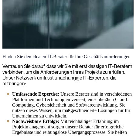
IT-Beratung
Finden Sie den idealen IT-Berater für Ihre Geschäftsanforderungen
Wir stellen erfahrene IT-Berater und Geschäftsfachleute zur
Vertrauen Sie darauf, dass wir Sie mit erstklassigen IT-Beratern
Verfügung, die hochwertige Lösungen für die Bedürfnisse Ihrer
verbinden, um die Anforderungen Ihres Projekts zu erfüllen.
Organisation liefern.
Unser Netzwerk umfasst unabhängige IT-Experten, die
mitbringen:
Umfassende Expertise:
Unsere Berater sind in verschiedenen
Plattformen und Technologien versiert, einschließlich Cloud-
Computing, Cybersicherheit und Softwareentwicklung. Sie
nutzen dieses Wissen, um maßgeschneiderte Lösungen für Ihr
Unternehmen zu entwickeln.
Nachweisbare Erfolge:
Mit reichhaltiger Erfahrung im
Projektmanagement sorgen unsere Berater für erfolgreiche
Ergebnisse und reibungslose Übergangsprozesse. Sie helfen