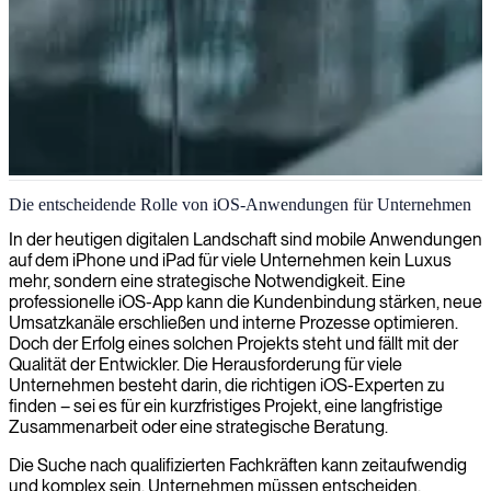
iOS-Mobilanwendungsentwicklung
Die entscheidende Rolle von iOS-Anwendungen für Unternehmen
Wir haben uns auf die Vermittlung von qualifizierten iOS-
In der heutigen digitalen Landschaft sind mobile Anwendungen
Entwicklern an Unternehmen spezialisiert, die intuitive,
auf dem iPhone und iPad für viele Unternehmen kein Luxus
leistungsstarke mobile Anwendungen erstellen möchten, welche die
mehr, sondern eine strategische Notwendigkeit. Eine
Benutzererfahrung verbessern und das Unternehmenswachstum
professionelle iOS-App kann die Kundenbindung stärken, neue
fördern.
Umsatzkanäle erschließen und interne Prozesse optimieren.
Doch der Erfolg eines solchen Projekts steht und fällt mit der
Qualität der Entwickler. Die Herausforderung für viele
Unternehmen besteht darin, die richtigen iOS-Experten zu
finden – sei es für ein kurzfristiges Projekt, eine langfristige
Zusammenarbeit oder eine strategische Beratung.
Die Suche nach qualifizierten Fachkräften kann zeitaufwendig
und komplex sein. Unternehmen müssen entscheiden,