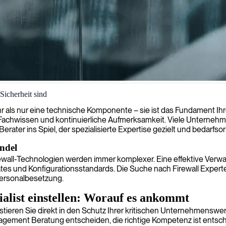
icherheit sind
mehr als nur eine technische Komponente – sie ist das Fundament I
 Fachwissen und kontinuierliche Aufmerksamkeit. Viele Unternehmen
ater ins Spiel, der spezialisierte Expertise gezielt und bedarfsori
ndel
rewall-Technologien werden immer komplexer. Eine effektive Verwa
ates und Konfigurationsstandards. Die Suche nach Firewall Exper
 Personalbesetzung.
alist einstellen: Worauf es ankommt
ieren Sie direkt in den Schutz Ihrer kritischen Unternehmenswerte
anagement Beratung entscheiden, die richtige Kompetenz ist entschei