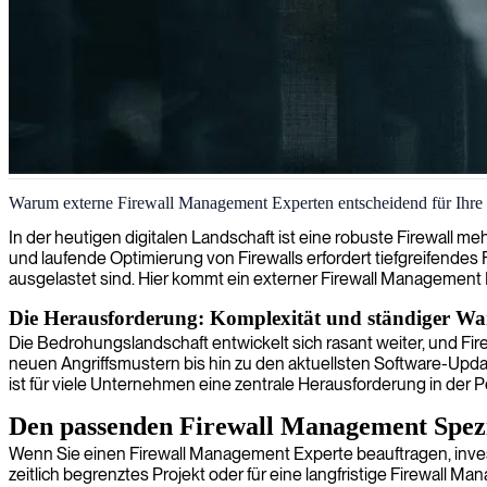
Firewall-Spezialist
Warum externe Firewall Management Experten entscheidend für Ihre S
In der heutigen digitalen Landschaft ist eine robuste Firewall 
und laufende Optimierung von Firewalls erfordert tiefgreifendes
ausgelastet sind. Hier kommt ein externer Firewall Management Ber
Die Herausforderung: Komplexität und ständiger Wa
Die Bedrohungslandschaft entwickelt sich rasant weiter, und Fi
neuen Angriffsmustern bis hin zu den aktuellsten Software-Upd
ist für viele Unternehmen eine zentrale Herausforderung in der
Den passenden Firewall Management Spezi
Wenn Sie einen Firewall Management Experte beauftragen, invest
zeitlich begrenztes Projekt oder für eine langfristige Firewall M