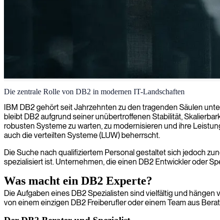
DB2-Datenbankentwicklung
Die zentrale Rolle von DB2 in modernen IT-Landschaften
Wir liefern professionelle DB2-Entwicklungsdienstleistungen und stell
IBM DB2 gehört seit Jahrzehnten zu den tragenden Säulen unte
Geschäftsanforderungen abgestimmt sind.
bleibt DB2 aufgrund seiner unübertroffenen Stabilität, Skalierba
robusten Systeme zu warten, zu modernisieren und ihre Leistung 
auch die verteilten Systeme (LUW) beherrscht.
Die Suche nach qualifiziertem Personal gestaltet sich jedoch z
spezialisiert ist. Unternehmen, die einen DB2 Entwickler oder Sp
Was macht ein DB2 Experte?
Die Aufgaben eines DB2 Spezialisten sind vielfältig und hängen vo
von einem einzigen DB2 Freiberufler oder einem Team aus Bera