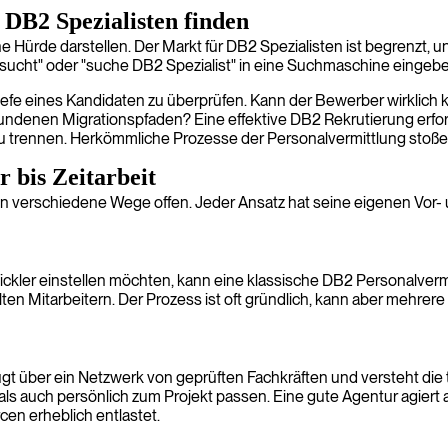
 DB2 Spezialisten finden
de darstellen. Der Markt für DB2 Spezialisten ist begrenzt, und d
cht" oder "suche DB2 Spezialist" in eine Suchmaschine eingeben,
e Tiefe eines Kandidaten zu überprüfen. Kann der Bewerber wirkli
ndenen Migrationspfaden? Eine effektive DB2 Rekrutierung erfor
u trennen. Herkömmliche Prozesse der Personalvermittlung stoßen 
 bis Zeitarbeit
 verschiedene Wege offen. Jeder Ansatz hat seine eigenen Vor- 
ickler einstellen möchten, kann eine klassische DB2 Personalverm
llten Mitarbeitern. Der Prozess ist oft gründlich, kann aber mehre
fügt über ein Netzwerk von geprüften Fachkräften und versteht di
h als auch persönlich zum Projekt passen. Eine gute Agentur agier
en erheblich entlastet.