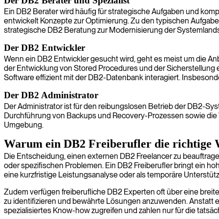
Der DB2 Berater und Spezialist
Ein DB2 Berater wird häufig für strategische Aufgaben und kom
entwickelt Konzepte zur Optimierung. Zu den typischen Aufgab
strategische DB2 Beratung zur Modernisierung der Systemlandscha
Der DB2 Entwickler
Wenn ein DB2 Entwickler gesucht wird, geht es meist um die Anb
der Entwicklung von Stored Procedures und der Sicherstellung 
Software effizient mit der DB2-Datenbank interagiert. Insbesond
Der DB2 Administrator
Der Administrator ist für den reibungslosen Betrieb der DB2-Sy
Durchführung von Backups und Recovery-Prozessen sowie die Verw
Umgebung.
Warum ein DB2 Freiberufler die richtige W
Die Entscheidung, einen externen DB2 Freelancer zu beauftrage
oder spezifischen Problemen. Ein DB2 Freiberufler bringt ein hohe
eine kurzfristige Leistungsanalyse oder als temporäre Unterstütz
Zudem verfügen freiberufliche DB2 Experten oft über eine brei
zu identifizieren und bewährte Lösungen anzuwenden. Anstatt ei
spezialisiertes Know-how zugreifen und zahlen nur für die tatsä