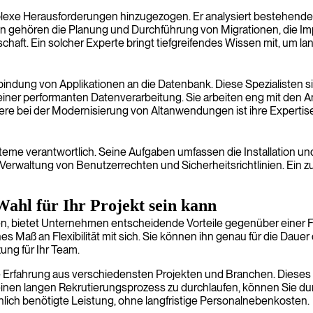
plexe Herausforderungen hinzugezogen. Er analysiert bestehende
en gehören die Planung und Durchführung von Migrationen, die 
ft. Ein solcher Experte bringt tiefgreifendes Wissen mit, um lan
indung von Applikationen an die Datenbank. Diese Spezialisten si
einer performanten Datenverarbeitung. Sie arbeiten eng mit den
ere bei der Modernisierung von Altanwendungen ist ihre Expertise
steme verantwortlich. Seine Aufgaben umfassen die Installation u
altung von Benutzerrechten und Sicherheitsrichtlinien. Ein zuve
ahl für Ihr Projekt sein kann
n, bietet Unternehmen entscheidende Vorteile gegenüber einer Fe
s Maß an Flexibilität mit sich. Sie können ihn genau für die Dauer
ung für Ihr Team.
te Erfahrung aus verschiedensten Projekten und Branchen. Dieses 
nen langen Rekrutierungsprozess zu durchlaufen, können Sie durc
chlich benötigte Leistung, ohne langfristige Personalnebenkosten.