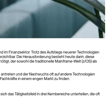
ent, sondern auch perfekt auf Ihre spezifischen
im Finanzsektor. Trotz des Aufstiegs neuerer Technologien
erzichtbar. Die Herausforderung besteht heute darin, diese
igt, der sowohl die traditionelle Mainframe-Welt (z/OS) als
nd antreten und der Nachwuchs oft auf andere Technologien
 Fachkräfte in einem engen Markt zu finden.
ch das Tätigkeitsfeld in drei Kernbereiche unterteilen, die oft