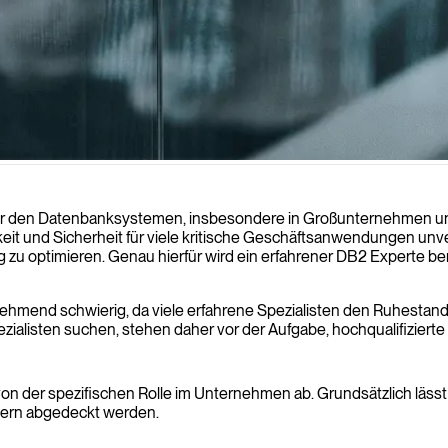
en sicher, dass Ihre Datenbanklösungen nicht nur zuverlässig und effizi
r den Datenbanksystemen, insbesondere in Großunternehmen und 
rkeit und Sicherheit für viele kritische Geschäftsanwendungen unv
zu optimieren. Genau hierfür wird ein erfahrener DB2 Experte benöt
unehmend schwierig, da viele erfahrene Spezialisten den Ruhesta
ezialisten suchen, stehen daher vor der Aufgabe, hochqualifizierte
n der spezifischen Rolle im Unternehmen ab. Grundsätzlich lässt si
tern abgedeckt werden.