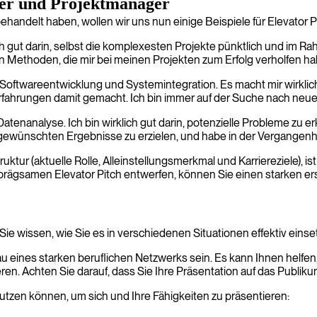
ater und Projektmanager
handelt haben, wollen wir uns nun einige Beispiele für Elevator 
mlich gut darin, selbst die komplexesten Projekte pünktlich und im 
n Methoden, die mir bei meinen Projekten zum Erfolg verholfen ha
der Softwareentwicklung und Systemintegration. Es macht mir wirk
e Erfahrungen damit gemacht. Ich bin immer auf der Suche nach ne
atenanalyse. Ich bin wirklich gut darin, potenzielle Probleme zu 
gewünschten Ergebnisse zu erzielen, und habe in der Vergangenheit
ruktur (aktuelle Rolle, Alleinstellungsmerkmal und Karriereziele), 
prägsamen Elevator Pitch entwerfen, können Sie einen starken er
ie wissen, wie Sie es in verschiedenen Situationen effektiv eins
au eines starken beruflichen Netzwerks sein. Es kann Ihnen helfen
lieren. Achten Sie darauf, dass Sie Ihre Präsentation auf das Pub
 nutzen können, um sich und Ihre Fähigkeiten zu präsentieren: