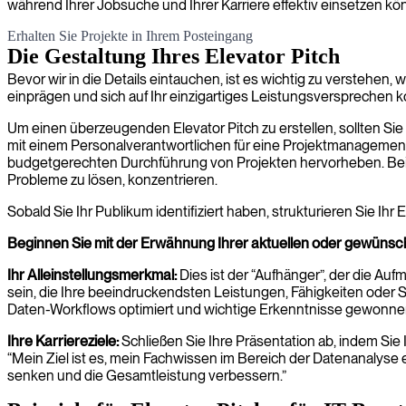
während Ihrer Jobsuche und Ihrer Karriere effektiv einsetzen kö
Erhalten Sie Projekte in Ihrem Posteingang
Die Gestaltung Ihres Elevator Pitch
Bevor wir in die Details eintauchen, ist es wichtig zu verstehen, 
einprägen und sich auf Ihr einzigartiges Leistungsversprechen k
Um einen überzeugenden Elevator Pitch zu erstellen, sollten Si
mit einem Personalverantwortlichen für eine Projektmanagement
budgetgerechten Durchführung von Projekten hervorheben. Bei e
Probleme zu lösen, konzentrieren.
Sobald Sie Ihr Publikum identifiziert haben, strukturieren Sie Ih
Beginnen Sie mit der Erwähnung Ihrer aktuellen oder gewüns
Ihr Alleinstellungsmerkmal:
Dies ist der “Aufhänger”, der die Auf
sein, die Ihre beeindruckendsten Leistungen, Fähigkeiten oder S
Daten-Workflows optimiert und wichtige Erkenntnisse gewonnen
Ihre Karriereziele:
Schließen Sie Ihre Präsentation ab, indem Sie I
“Mein Ziel ist es, mein Fachwissen im Bereich der Datenanalyse 
senken und die Gesamtleistung verbessern.”