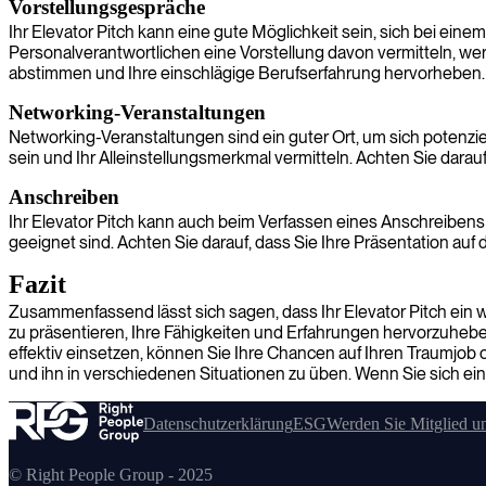
Vorstellungsgespräche
Ihr Elevator Pitch kann eine gute Möglichkeit sein, sich bei e
Personalverantwortlichen eine Vorstellung davon vermitteln, wer S
abstimmen und Ihre einschlägige Berufserfahrung hervorheben.
Networking-Veranstaltungen
Networking-Veranstaltungen sind ein guter Ort, um sich potenzie
sein und Ihr Alleinstellungsmerkmal vermitteln. Achten Sie dara
Anschreiben
Ihr Elevator Pitch kann auch beim Verfassen eines Anschreibens nü
geeignet sind. Achten Sie darauf, dass Sie Ihre Präsentation a
Fazit
Zusammenfassend lässt sich sagen, dass Ihr Elevator Pitch ein w
zu präsentieren, Ihre Fähigkeiten und Erfahrungen hervorzuheb
effektiv einsetzen, können Sie Ihre Chancen auf Ihren Traumjob 
und ihn in verschiedenen Situationen zu üben. Wenn Sie sich e
Datenschutzerklärung
ESG
Werden Sie Mitglied u
© Right People Group - 2025