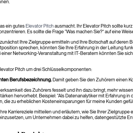
nnen.
was ein gutes
Elevator Pitch
ausmacht. Ihr Elevator Pitch sollte kur
onzentrieren. Es sollte die Frage “Was machen Sie?” auf eine Wei
e zunächst Ihre Zielgruppe ermitteln und Ihre Botschaft auf dere
position sprechen, könnten Sie Ihre Erfahrung in der Leitung fu
iner Networking-Veranstaltung mit IT-Beratern könnten Sie sich a
r Elevator Pitch um drei Schlüsselkomponenten:
chten Berufsbezeichnung.
Damit geben Sie den Zuhörern einen Kon
merksamkeit des Zuhörers fesselt und ihn dazu bringt, mehr wissen
tärken hervorhebt. Beispiel: “Als Datenanalytiker mit Erfahrung 
, die zu erheblichen Kosteneinsparungen für meine Kunden gefüh
hre Karriereziele mitteilen und erläutern, wie Sie Ihrer Zielgrupp
einzusetzen, um Unternehmen dabei zu helfen, datengestützte Entsc