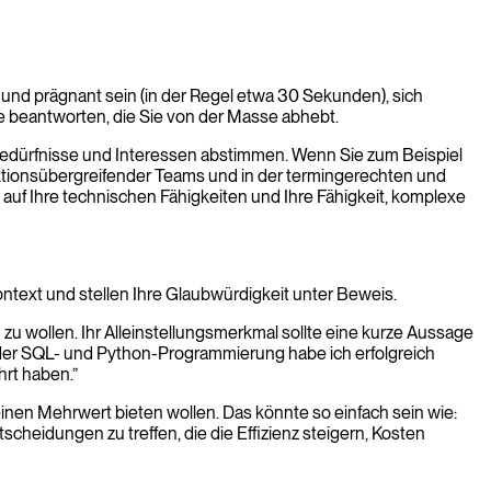
z und prägnant sein (in der Regel etwa 30 Sekunden), sich
se beantworten, die Sie von der Masse abhebt.
n Bedürfnisse und Interessen abstimmen. Wenn Sie zum Beispiel
nktionsübergreifender Teams und in der termingerechten und
uf Ihre technischen Fähigkeiten und Ihre Fähigkeit, komplexe
text und stellen Ihre Glaubwürdigkeit unter Beweis.
 zu wollen. Ihr Alleinstellungsmerkmal sollte eine kurze Aussage
in der SQL- und Python-Programmierung habe ich erfolgreich
rt haben.”
e einen Mehrwert bieten wollen. Das könnte so einfach sein wie:
heidungen zu treffen, die die Effizienz steigern, Kosten