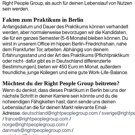
Right People Group, als auch für deinen Lebenslauf von Nutzen
sein werden.
Fakten zum Praktikum in Berlin
Anfangsdatum und Dauer des Praktikums können verhandelt
werden, aber normalerweise bevorzugen wir die Kandidaten,
die für ein ganzes Semester (5-6 Monate) bleiben können. Du
wirst in unserem Office im hippen Berlin-Friedrichshain, nahe
dem Frankfurter Tor, arbeiten. Abhängig von deinem
Erfahrungsstand und der Art des Praktikums (Pflichtpraktikum
oder nicht- dafür gibt es in Deutschland differenzierte
Bestimmungen), bieten wir 450 Euro im Monat, außerdem
freundliche, junge Kollegen und eine gute Work-Life-Balance.
Möchtest du der Right People Group beitreten?
Wenn du denkst, dass dieses Praktikum in Berlin bei uns der
nächste Schritt in deiner Karriere sein könnte und du die
notwendigen Fähigkeiten hast, dann sende uns deinen
Lebenslauf an die für deinen Markt relevante Email-
Adresse:
deutschland@rightpeoplegroup.com
/
sverige@rightp
/
france@rightpeoplegroup.com
/
norge@rightpeoplegroup.com
/
danmark@rightpeoplegroup.com
/