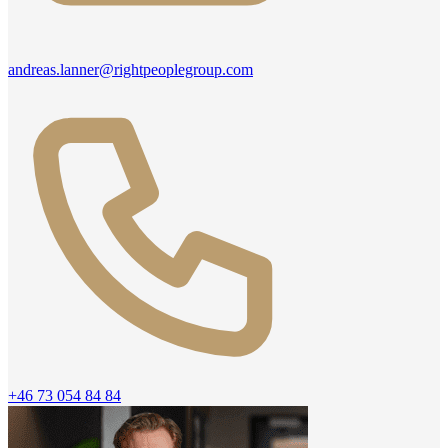
andreas.lanner@rightpeoplegroup.com
+46 73 054 84 84