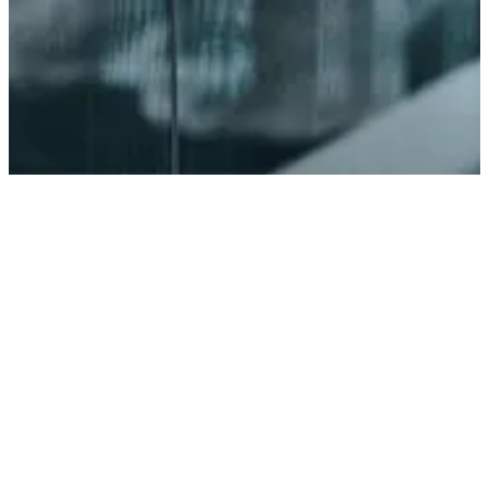
Lyft din verksamhet med erfarna IT- och managementkonsulter
Vi erbjuder IT- och managementkonsulter i toppklass som passar
perfekt för dina projekt- och verksamhetsbehov. Med över 17 års
erfarenhet och mer än 1 000 framgångsrika projekt säkerställer våra
skräddarsydda lösningar att du når dina mål - oavsett bransch eller
projekt.